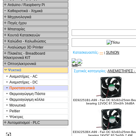
Arduino / Raspberry Pi
Καθαριστικά - Χημικά
Μηχανολογικά
Πηγές ήχου
Μπαταρίες
Κουτιά Κατασκευών
Καλώδια - Καλωδιώσεις
Αναλώσιμα 3D Printer
Κατασκευαστές
---
SUNON
:
|
Πλακέτες - Breadboard
Ηλεκτρονικά ΚΙΤ
Σχετικά Προϊόντα
Οπτοηλεκτρονικά
Ψυκτικά
Σχετικές κατηγορίες
ΑΝΕΜΙΣΤΉΡΕΣ -
:
Ανεμιστήρες - AC
Ανεμιστήρες - DC
Προστατευτικά
Θερμοαγώγιμη Πάστα
Θερμοαγώγιμη κόλλα
EE92251B1-A99 - Fan DC 92x92x25mm Bear
bearing 12VDC 87.55m3/h 34dBA
Μονωτικά
Peltier
Ψύκτρες
Αυτοματισμοί - PLC
EE92252BX-A99 - Fan DC 92x92x25mm Bear
Δημοφιλή
bearing 24VDC 93.5m3/h 2.4W