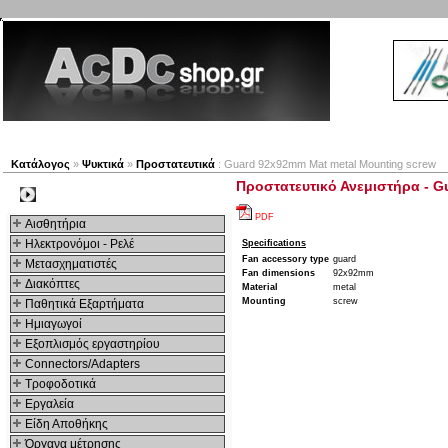
Νέα προϊόντα
Πλοηγός
Εταιρία
Λογαριασμός
Κατάλογος
»
Ψυκτικά
»
Προστατευτικά
: Guard 92x92mm Mat metal Mounting screw
Προστατευτικό Ανεμιστήρα - G
Kατηγοριες
PDF
Αισθητήρια
Ηλεκτρονόμοι - Ρελέ
Specifications
Fan accessory type
guard
Μετασχηματιστές
Fan dimensions
92x92mm
Διακόπτες
Material
metal
Mounting
screw
Παθητικά Εξαρτήματα
Hμιαγωγοί
Εξοπλισμός εργαστηρίου
Connectors/Adapters
Τροφοδοτικά
Εργαλεία
Είδη Αποθήκης
Όργανα μέτρησης