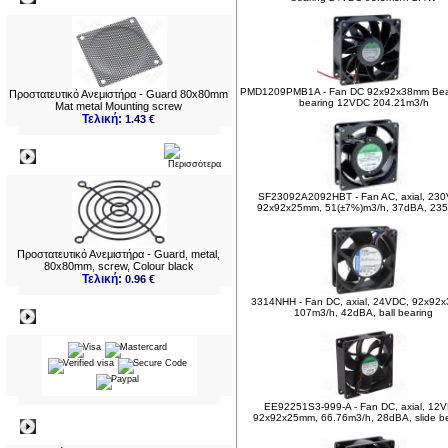
PMD1209PMB1A - Fan DC 92x92x38mm Bear
Προστατευτικό Ανεμιστήρα - Guard 80x80mm
bearing 12VDC 204.21m3/h
Mat metal Mounting screw
Τελική:
1.43 €
Νεο
SF23092A2092HBT - Fan AC, axial, 23
92x92x25mm, 51(±7%)m3/h, 37dBA, 23
Προστατευτικό Ανεμιστήρα - Guard, metal,
80x80mm, screw, Colour black
Τελική:
0.96 €
3314NHH - Fan DC, axial, 24VDC, 92x92
107m3/h, 42dBA, ball bearing
Πληρωμες
EE92251S3-999-A - Fan DC, axial, 12
92x92x25mm, 66.76m3/h, 28dBA, slide b
Πληροφορίες