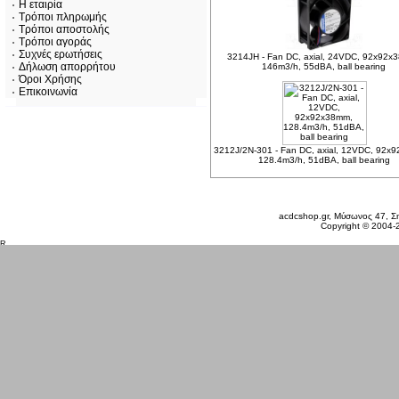
Η εταιρία
Τρόποι πληρωμής
Τρόποι αποστολής
Τρόποι αγοράς
Συχνές ερωτήσεις
3214JH - Fan DC, axial, 24VDC, 92x92x
Δήλωση απορρήτου
146m3/h, 55dBA, ball bearing
Όροι Χρήσης
Επικοινωνία
3212J/2N-301 - Fan DC, axial, 12VDC, 92x
128.4m3/h, 51dBA, ball bearing
Κυριακή 09 Αυγ, 2026
acdcshop.gr, Μύσωνος 47, Ση
Copyright © 2004-