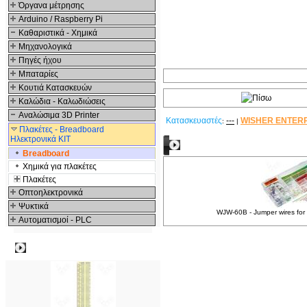
Όργανα μέτρησης
Arduino / Raspberry Pi
Καθαριστικά - Χημικά
Μηχανολογικά
Πηγές ήχου
Μπαταρίες
Κουτιά Κατασκευών
Καλώδια - Καλωδιώσεις
Αναλώσιμα 3D Printer
Κατασκευαστές
---
WISHER ENTER
:
|
Πλακέτες - Breadboard
Ηλεκτρονικά ΚΙΤ
Σχετικά Προϊόντα
Breadboard
Χημικά για πλακέτες
Πλακέτες
Οπτοηλεκτρονικά
Ψυκτικά
WJW-60B - Jumper wires fo
Αυτοματισμοί - PLC
Δημοφιλή