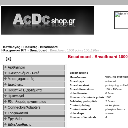
Νέα προϊόντα
Πλοηγός
Εταιρία
Λογαριασμός
Κατάλογος
»
Πλακέτες - Breadboard
Ηλεκτρονικά ΚΙΤ
»
Breadboard
: Breadboard 1600 points 160x190mm
Breadboard - Breadboard 160
Kατηγοριες
Αισθητήρια
Ηλεκτρονόμοι - Ρελέ
Specifications
Manufacturer
WISHER ENTERP
Μετασχηματιστές
Board type
universal
Διακόπτες
Board varaiant
prototyping, solder
Board dimensions
160 x 190mm
Παθητικά Εξαρτήματα
Hole diameter
0.8mm
Hμιαγωγοί
Number of contacts points
1600
Εξοπλισμός εργαστηρίου
Soldering pads pitch
2.54mm
Contact plating
nickel plated
Connectors/Adapters
Contact material
phosphor bronze
Τροφοδοτικά
Hole shape
square
Number of terminals
4
Εργαλεία
Είδη Αποθήκης