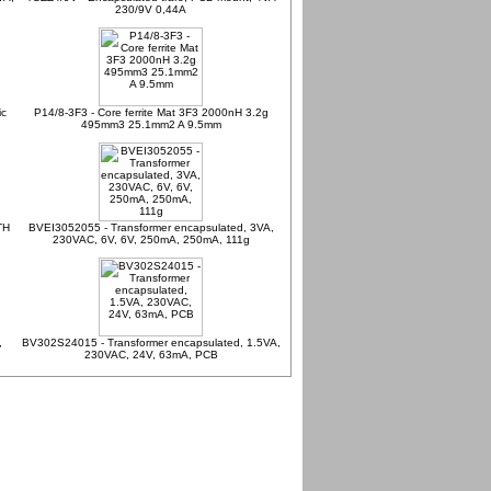
230/9V 0,44A
ic
P14/8-3F3 - Core ferrite Mat 3F3 2000nH 3.2g
495mm3 25.1mm2 A 9.5mm
TH
BVEI3052055 - Transformer encapsulated, 3VA,
230VAC, 6V, 6V, 250mA, 250mA, 111g
,
BV302S24015 - Transformer encapsulated, 1.5VA,
230VAC, 24V, 63mA, PCB