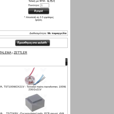
Τελική με ΦΠΑ:
6.75 €
Ποσότητα:
* Αποστολή σε 2-3 εργάσιμες
ημέρες.
Διαθεσιμότητα:
Με παραγγελία
TALEMA
ZETTLER
|
VA,
TST100W/2X21V - Toroidal mains transformer, 100W,
230/2x21V
VA,
TSZZ4/9V - Encapsulated trafo, PCB mount, 4VA