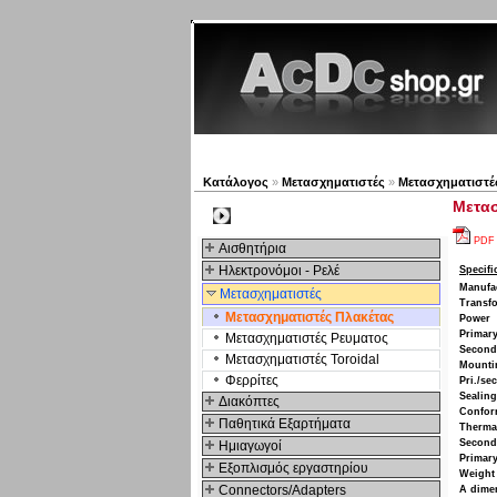
Νέα προϊόντα
Πλοηγός
Κατάλογος
»
Μετασχηματιστές
»
Μετασχηματιστέ
Μετασ
Kατηγοριες
PDF
Αισθητήρια
Ηλεκτρονόμοι - Ρελέ
Specifi
Manufa
Μετασχηματιστές
Transf
Μετασχηματιστές Πλακέτας
Power
Primary
Μετασχηματιστές Ρευματος
Seconda
Μετασχηματιστές Toroidal
Mounti
Φερρίτες
Pri./se
Sealing
Διακόπτες
Confor
Παθητικά Εξαρτήματα
Thermal
Second
Hμιαγωγοί
Primary
Εξοπλισμός εργαστηρίου
Weight
Connectors/Adapters
A dime