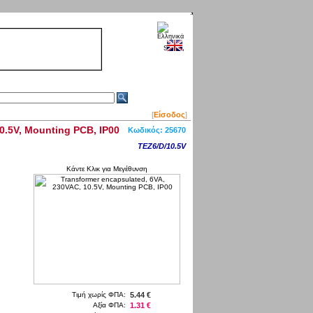
[
Είσοδος
]
0.5V, Mounting PCB, IP00
Κωδικός:
25670
TEZ6/D/10.5V
Κάντε Κλικ για Μεγέθυνση
Τιμή χωρίς ΦΠΑ:
5.44 €
Αξία ΦΠΑ:
1.31 €