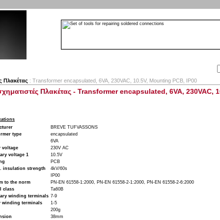
Αναζήτηση:
Εταιρία
Λογαριασμός
Καλάθι
Επικοινωνία
ς Πλακέτας
: Transformer encapsulated, 6VA, 230VAC, 10.5V, Mounting PCB, IP00
χηματιστές Πλακέτας - Transformer encapsulated, 6VA, 230VAC, 1
cations
cturer
BREVE TUFVASSONS
ormer type
encapsulated
6VA
 voltage
230V AC
ry voltage 1
10.5V
ng
PCB
c. insulation strength
4kV/60s
IP00
m to the norm
PN-EN 61558-1:2000, PN-EN 61558-2-1:2000, PN-EN 61558-2-6:2000
 class
Ta60B
ary winding terminals
7-9
 winding terminals
1-5
200g
nsion
38mm