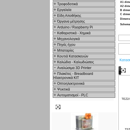
A1 dim
Τροφοδοτικά
A2 dim
Εργαλεία
B dime
C dime
Είδη Αποθήκης
Dimens
Όργανα μέτρησης
Schema
Arduino / Raspberry Pi
Καθαριστικά - Χημικά
Μηχανολογικά
Πηγές ήχου
Μπαταρίες
Κουτιά Κατασκευών
Κατασ
Καλώδια - Καλωδιώσεις
Αναλώσιμα 3D Printer
Δ
Πλακέτες - Breadboard
Ηλεκτρονικά ΚΙΤ
Οπτοηλεκτρονικά
Ψυκτικά
Αυτοματισμοί - PLC
TEZ2/
Δημοφιλή
TST