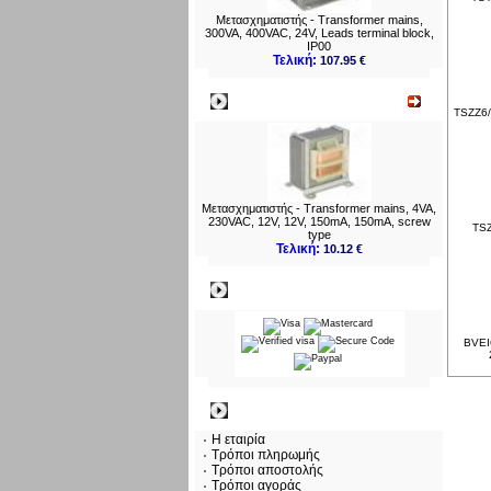
Μετασχηματιστής - Transformer mains,
300VA, 400VAC, 24V, Leads terminal block,
IP00
Τελική:
107.95 €
Νεο
TSZZ6/
Μετασχηματιστής - Transformer mains, 4VA,
230VAC, 12V, 12V, 150mA, 150mA, screw
TSZ
type
Τελική:
10.12 €
Πληρωμες
BVEI6
Πληροφορίες
Η εταιρία
Τρόποι πληρωμής
Τρόποι αποστολής
Τρόποι αγοράς