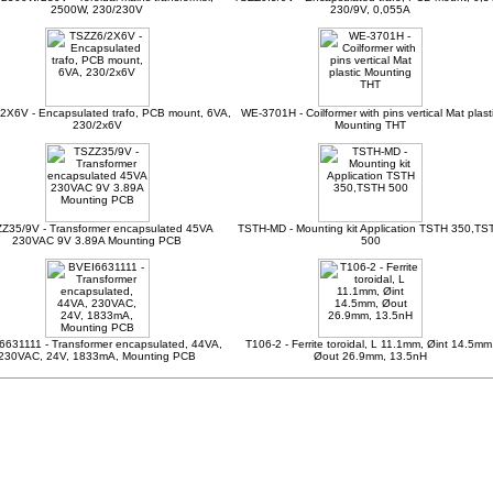
2500W, 230/230V
230/9V, 0,055A
2X6V - Encapsulated trafo, PCB mount, 6VA,
WE-3701H - Coilformer with pins vertical Mat plast
230/2x6V
Mounting THT
Z35/9V - Transformer encapsulated 45VA
TSTH-MD - Mounting kit Application TSTH 350,TS
230VAC 9V 3.89A Mounting PCB
500
631111 - Transformer encapsulated, 44VA,
T106-2 - Ferrite toroidal, L 11.1mm, Øint 14.5mm
230VAC, 24V, 1833mA, Mounting PCB
Øout 26.9mm, 13.5nH