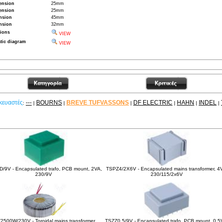
ension
25mm
ension
25mm
nsion
45mm
nsion
32mm
ions
VIEW
tic diagram
VIEW
κευαστές
---
BOURNS
BREVE TUFVASSONS
DF ELECTRIC
HAHN
INDEL
:
|
|
|
|
|
|
είτε ακόμα
D/9V - Encapsulated trafo, PCB mount, 2VA,
TSPZ4/2X6V - Encapsulated mains transformer, 4
230/9V
230/115/2x6V
2500W/230V - Toroidal mains transformer,
TSZZ0.5/9V - Encapsulated trafo, PCB mount, 0,5