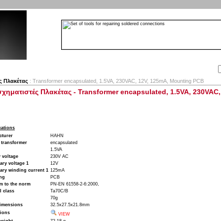
Αναζήτηση:
Εταιρία
Λογαριασμός
Καλάθι
Επικοινωνία
ς Πλακέτας
: Transformer encapsulated, 1.5VA, 230VAC, 12V, 125mA, Mounting PCB
χηματιστές Πλακέτας - Transformer encapsulated, 1.5VA, 230VAC
cations
cturer
HAHN
 transformer
encapsulated
1.5VA
 voltage
230V AC
ry voltage 1
12V
ary winding current 1
125mA
ng
PCB
m to the norm
PN-EN 61558-2-6:2000,
 class
Ta70C/B
70g
imensions
32.5x27.5x21.8mm
ions
VIEW