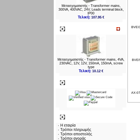
Μετασχηματιστής - Transformer mains,
300VA, 400VAC, 24V, Leads terminal block,
IP00
Τελική:
107.95 €
BVEI3
Νεο
Μετασχηματιστής - Transformer mains, 4VA,
BVEI5
230VAC, 12V, 12V, 150mA, 150mA, screw
type
Τελική:
10.12 €
Πληρωμες
AX-075
Πληροφορίες
Η εταιρία
Τρόποι πληρωμής
Τρόποι αποστολής
Τρόποι αγοράς