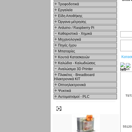
Gross 
Τροφοδοτικά
Εργαλεία
Είδη Αποθήκης
Όργανα μέτρησης
Arduino / Raspberry Pi
Καθαριστικά - Χημικά
Μηχανολογικά
Πηγές ήχου
Μπαταρίες
Κατασ
Κουτιά Κατασκευών
Καλώδια - Καλωδιώσεις
Αναλώσιμα 3D Printer
Πλακέτες - Breadboard
Ηλεκτρονικά ΚΙΤ
Οπτοηλεκτρονικά
Ψυκτικά
TST1
Αυτοματισμοί - PLC
Δημοφιλή
55120-