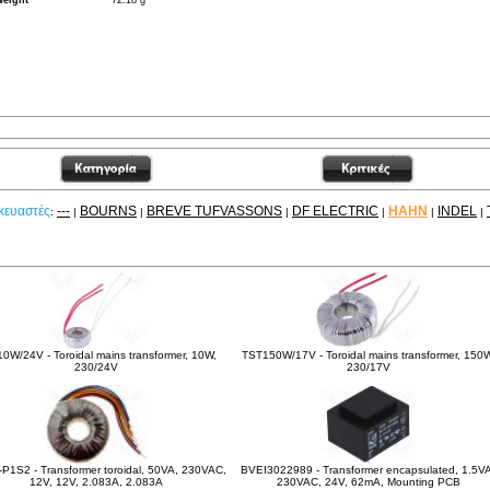
weight
72.18 g
κευαστές
---
BOURNS
BREVE TUFVASSONS
DF ELECTRIC
HAHN
INDEL
:
|
|
|
|
|
|
Δείτε ακόμα
0W/24V - Toroidal mains transformer, 10W,
TST150W/17V - Toroidal mains transformer, 150W
230/24V
230/17V
P1S2 - Transformer toroidal, 50VA, 230VAC,
BVEI3022989 - Transformer encapsulated, 1.5VA
12V, 12V, 2.083A, 2.083A
230VAC, 24V, 62mA, Mounting PCB