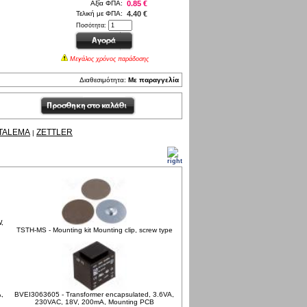
Αξία ΦΠΑ:
0.85 €
Τελική με ΦΠΑ:
4.40 €
Ποσότητα:
Μεγάλος χρόνος παράδοσης
Διαθεσιμότητα:
Με παραγγελία
TALEMA
ZETTLER
|
,
TSTH-MS - Mounting kit Mounting clip, screw type
,
BVEI3063605 - Transformer encapsulated, 3.6VA,
230VAC, 18V, 200mA, Mounting PCB