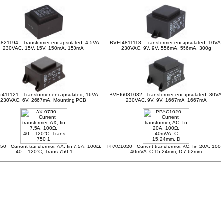
821194 - Transformer encapsulated, 4.5VA,
BVEI4811118 - Transformer encapsulated, 10VA
230VAC, 15V, 15V, 150mA, 150mA
230VAC, 9V, 9V, 556mA, 556mA, 300g
411121 - Transformer encapsulated, 16VA,
BVEI6031032 - Transformer encapsulated, 30VA
230VAC, 6V, 2667mA, Mounting PCB
230VAC, 9V, 9V, 1667mA, 1667mA
0 - Current transformer, AX, Iin 7.5A, 100Ω,
PPAC1020 - Current transformer, AC, Iin 20A, 100
-40....120°C, Trans 750 1
40mVA, C 15.24mm, D 7.62mm