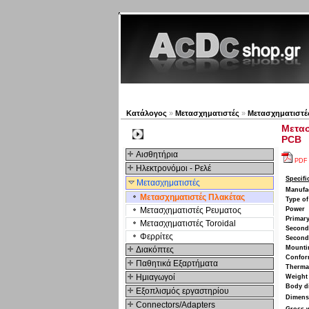
Νέα προϊόντα
Πλοηγός
Κατάλογος
»
Μετασχηματιστές
»
Μετασχηματιστέ
Μετασ
Kατηγοριες
PCB
Αισθητήρια
PDF
Ηλεκτρονόμοι - Ρελέ
Specifi
Μετασχηματιστές
Manufa
Μετασχηματιστές Πλακέτας
Type of
Μετασχηματιστές Ρευματος
Power
Primary
Μετασχηματιστές Toroidal
Seconda
Φερρίτες
Second
Mounti
Διακόπτες
Confor
Παθητικά Εξαρτήματα
Thermal
Hμιαγωγοί
Weight
Body d
Εξοπλισμός εργαστηρίου
Dimens
Connectors/Adapters