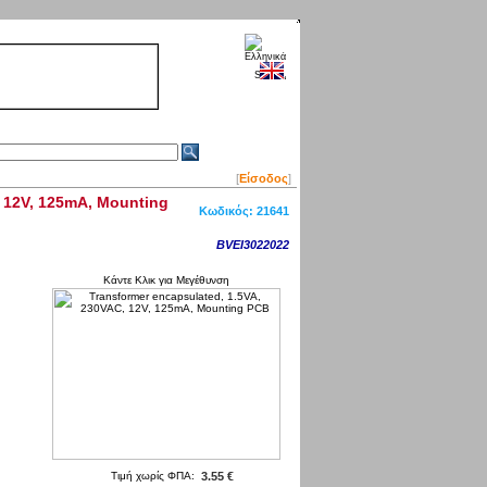
[
Είσοδος
]
, 12V, 125mA, Mounting
Κωδικός:
21641
BVEI3022022
Κάντε Κλικ για Μεγέθυνση
Τιμή χωρίς ΦΠΑ:
3.55 €