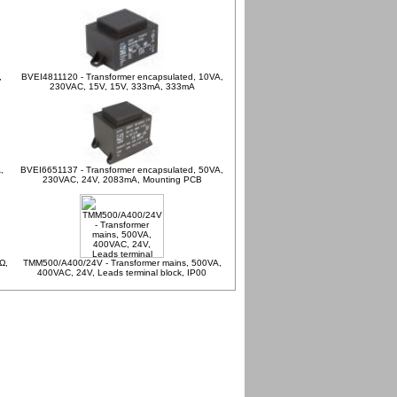
,
BVEI4811120 - Transformer encapsulated, 10VA,
230VAC, 15V, 15V, 333mA, 333mA
,
BVEI6651137 - Transformer encapsulated, 50VA,
230VAC, 24V, 2083mA, Mounting PCB
Ω,
TMM500/A400/24V - Transformer mains, 500VA,
400VAC, 24V, Leads terminal block, IP00