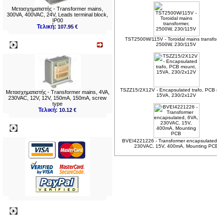
Μετασχηματιστής - Transformer mains,
300VA, 400VAC, 24V, Leads terminal block,
IP00
Τελική:
107.95 €
TST2500W/115V - Toroidal mains transfo
Νεο
2500W, 230/115V
TSZZ15/2X12V - Encapsulated trafo, PCB
Μετασχηματιστής - Transformer mains, 4VA,
15VA, 230/2x12V
230VAC, 12V, 12V, 150mA, 150mA, screw
type
Τελική:
10.12 €
Πληρωμες
BVEI4221226 - Transformer encapsulated
230VAC, 15V, 400mA, Mounting PC
Πληροφορίες