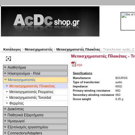
Νέα προϊόντα
Πλοηγός
Εταιρία
Λογαριασμός
Κατάλογος
»
Μετασχηματιστές
»
Μετασχηματιστές Πλακέτας
: Transformer audio, Z
Μετασχηματιστές Πλακέτας - Tr
Kατηγοριες
PDF
Αισθητήρια
Ηλεκτρονόμοι - Ρελέ
Specifications
Manufacturer
BOURNS
Μετασχηματιστές
Type of transformer
audio
Μετασχηματιστές Πλακέτας
Impedance
600Ω
Primary winding resistance
66Ω
Μετασχηματιστές Ρευματος
Secondary winding resistance
66Ω
Μετασχηματιστές Toroidal
Gross weight
8.45 g
Φερρίτες
Διακόπτες
Παθητικά Εξαρτήματα
Hμιαγωγοί
Εξοπλισμός εργαστηρίου
Connectors/Adapters