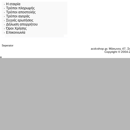
Η εταιρία
Τρόποι πληρωμής
Τρόποι αποστολής
Τρόποι αγοράς
Συχνές ερωτήσεις
Δήλωση απορρήτου
Όροι Χρήσης
Επικοινωνία
Πέμπτη 06 Αυγ, 2026
acdcshop.gr, Μύσωνος 47, Ση
Copyright © 2004-