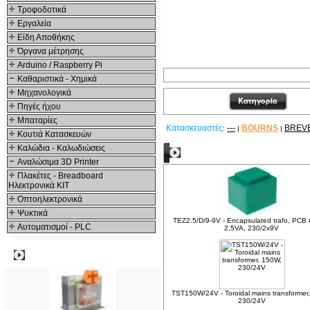
Τροφοδοτικά
Εργαλεία
Είδη Αποθήκης
Όργανα μέτρησης
Arduino / Raspberry Pi
Καθαριστικά - Χημικά
Μηχανολογικά
Πηγές ήχου
Μπαταρίες
Κατασκευαστές
---
BOURNS
BREV
:
|
|
Κουτιά Κατασκευών
Καλώδια - Καλωδιώσεις
Δείτε ακόμα
Αναλώσιμα 3D Printer
Πλακέτες - Breadboard
Ηλεκτρονικά ΚΙΤ
Οπτοηλεκτρονικά
Ψυκτικά
TEZ2.5/D/9-9V - Encapsulated trafo, PCB
Αυτοματισμοί - PLC
2,5VA, 230/2x9V
Δημοφιλή
TST150W/24V - Toroidal mains transformer
230/24V