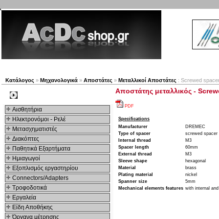
Νέα προϊόντα
Πλοηγός
Εταιρία
Λογαριασμός
Κατάλογος
»
Μηχανολογικά
»
Αποστάτες
»
Μεταλλικοί Αποστάτες
: Screwed spacer
Αποστάτης μεταλλικός - Screwe
Kατηγοριες
PDF
Αισθητήρια
Ηλεκτρονόμοι - Ρελέ
Specifications
Manufacturer
DREMEC
Μετασχηματιστές
Type of spacer
screwed spacer 
Διακόπτες
Internal thread
M3
Spacer length
60mm
Παθητικά Εξαρτήματα
External thread
M3
Hμιαγωγοί
Sleeve shape
hexagonal
Εξοπλισμός εργαστηρίου
Material
brass
Plating material
nickel
Connectors/Adapters
Spanner size
5mm
Τροφοδοτικά
Mechanical elements features
with internal and
Εργαλεία
Είδη Αποθήκης
Όργανα μέτρησης