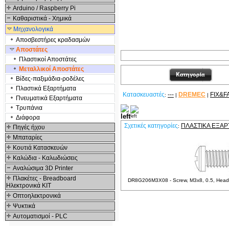
Arduino / Raspberry Pi
Καθαριστικά - Χημικά
Μηχανολογικά
Αποσβεστήρες κραδασμών
Αποστάτες
Πλαστικοί Αποστάτες
Μεταλλικοί Αποστάτες
Βίδες-παξιμάδια-ροδέλες
Πλαστικά Εξαρτήματα
Κατασκευαστές
---
DREMEC
FIX&F
:
|
|
Πνευματικά Εξαρτήματα
Τρυπάνια
Σχετικά Προϊόντα
Διάφορα
Σχετικές κατηγορίες
ΠΛΑΣΤΙΚΆ ΕΞΑ
:
Πηγές ήχου
Μπαταρίες
Κουτιά Κατασκευών
Καλώδια - Καλωδιώσεις
Αναλώσιμα 3D Printer
Πλακέτες - Breadboard
DR8G206M3X08 - Screw, M3x8, 0.5, Head c
Ηλεκτρονικά ΚΙΤ
Οπτοηλεκτρονικά
Ψυκτικά
Αυτοματισμοί - PLC