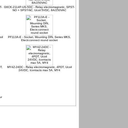
T-
G6CK-2114P-US-5DC - Relay electromagnetic, SPST-
NO + SPST-NC, Ucoil 5VDC, 8A/250VAC
oil
PF113A-E - Socket, Mounting DIN, Series MKS,
Electr.connect round socket
T,
MY4Z-24DC - Relay electromagnetic, 4PDT, Ucoil
24VDC, Icontacts max 5A, MY4
ur