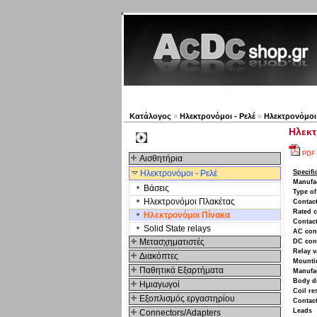
Νέα προϊόντα
Πλοηγός
Κατάλογος
»
Ηλεκτρονόμοι - Ρελέ
»
Ηλεκτρονόμοι
Ηλεκτ
Kατηγοριες
PDF
Αισθητήρια
Ηλεκτρονόμοι - Ρελέ
Specifi
Manufa
Βάσεις
Type of
Ηλεκτρονόμοι Πλακέτας
Contact
Rated c
Ηλεκτρονόμοι Πίνακα
Contact
Solid State relays
AC con
Μετασχηματιστές
DC con
Relay v
Διακόπτες
Mounti
Παθητικά Εξαρτήματα
Manufac
Body d
Hμιαγωγοί
Coil re
Εξοπλισμός εργαστηρίου
Contact
Leads
Connectors/Adapters