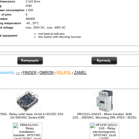
dimensions
2.2x0.5mm
ng
IP40
ower consumption
1.6VA
 of pins
8
umber
860400
ng temperature
-40...55°C
d voltage
max. 250V DC, max. 440V AC
mechanical indicator
al equipment
test button with blocking function
κευαστές
---
FINDER
OMRON
RELPOL
ZAMEL
:
|
|
|
|
είτε ακόμα
5DA - Relay solid state Ucntrl 4÷32VDC 25A
3RV1011-1HA10 - Motor breaker, 3kW,
24÷280VAC Series ASR
220....690VAC, Mounting DIN, ATEX / IECEx