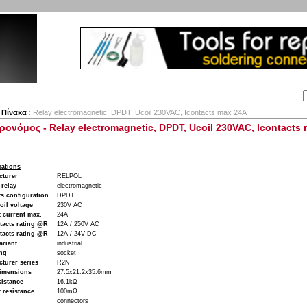
Αναζήτηση:
Εταιρία
Λογαριασμός
Καλάθι
Επικοινωνία
 Πίνακα
: Relay electromagnetic, DPDT, Ucoil 230VAC, Icontacts max 24A
ρονόμος - Relay electromagnetic, DPDT, Ucoil 230VAC, Icontacts
cations
cturer
RELPOL
 relay
electromagnetic
s configuration
DPDT
oil voltage
230V AC
 current max.
24A
tacts rating @R
12A / 250V AC
tacts rating @R
12A / 24V DC
ariant
industrial
ng
socket
turer series
R2N
imensions
27.5x21.2x35.6mm
sistance
16.1kΩ
 resistance
100mΩ
connectors