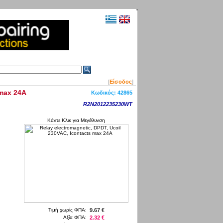
[
Είσοδος
]
 max 24A
Κωδικός:
42865
R2N2012235230WT
Κάντε Κλικ για Μεγέθυνση
Τιμή χωρίς ΦΠΑ:
9.67 €
Αξία ΦΠΑ:
2.32 €