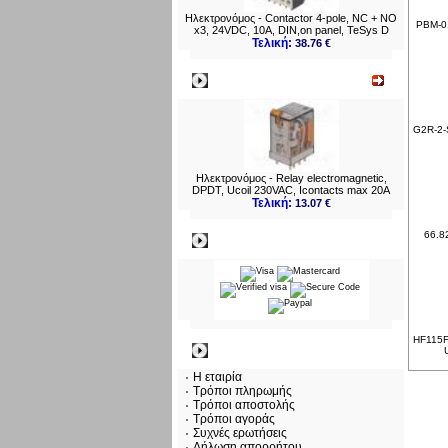
Ηλεκτρονόμος - Contactor 4-pole, NC + NO
PBM-01
x3, 24VDC, 10A, DIN,on panel, TeSys D
Τελική:
38.76 €
Νεο
G2R-2-S
Ηλεκτρονόμος - Relay electromagnetic,
DPDT, Ucoil 230VAC, Icontacts max 20A
Τελική:
13.07 €
66.8
Πληρωμες
HF115F-
Πληροφορίες
Η εταιρία
Τρόποι πληρωμής
Τρόποι αποστολής
Τρόποι αγοράς
Συχνές ερωτήσεις
Δήλωση απορρήτου