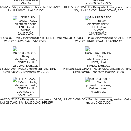
/24V - Relay installation, bistable, SPST-NO,
HF115F-Q/012-1H3 - Relay electromagnetic, SPS
Ucoil 24VAC, Ucoil 24VDC
NO, Ucoil 12VDC, 20A/250VAC, 20A
D-24DC - Relay electromagnetic, DPDT, Ucoil
MKS3P-5-24DC - Relay electromagnetic, 3PDT, Uc
24VDC, 5A/250VAC, 5A/30VDC
24VDC, 10A/250VAC, 10A/30VDC
2.8.230.000 - Relay electromagnetic, DPDT,
R4N2014231024WT - Relay electromagnetic, 4PD
Ucoil 230VAC, Icontacts max 30A
Ucoil 24VDC, Icontacts max 6A, 0.9W
A/230-2Z4BF - Relay electromagnetic, DPDT,
99.02.3.000.00 - Module protecting, socket, Colo
Ucoil 230VAC, 8A, 8A/250VAC, HF115F
green, 6÷220VDC