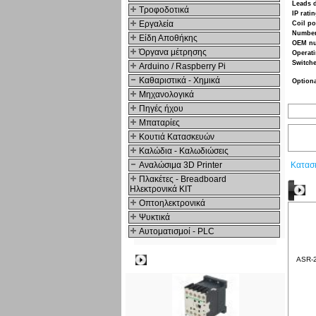
Leads 
Τροφοδοτικά
IP rati
Εργαλεία
Coil p
Number
Είδη Αποθήκης
OEM n
Όργανα μέτρησης
Operati
Switche
Arduino / Raspberry Pi
Καθαριστικά - Χημικά
Option
Μηχανολογικά
Πηγές ήχου
Μπαταρίες
Κουτιά Κατασκευών
Καλώδια - Καλωδιώσεις
Αναλώσιμα 3D Printer
Κατασ
Πλακέτες - Breadboard
Ηλεκτρονικά ΚΙΤ
Δ
Οπτοηλεκτρονικά
Ψυκτικά
Αυτοματισμοί - PLC
Δημοφιλή
ASR-2