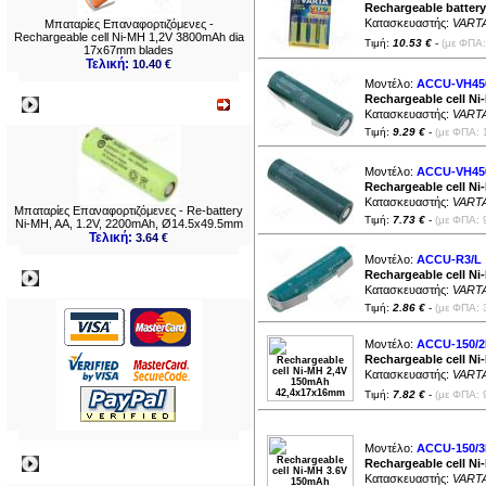
Rechargeable batter
Κατασκευαστής:
VART
Μπαταρίες Επαναφορτιζόμενες -
Rechargeable cell Ni-MH 1,2V 3800mAh dia
Τιμή:
10.53 €
-
(με ΦΠΑ:
17x67mm blades
Τελική:
10.40 €
Μοντέλο:
ACCU-VH450
Rechargeable cell N
Νεο
Κατασκευαστής:
VART
Τιμή:
9.29 €
-
(με ΦΠΑ: 
Μοντέλο:
ACCU-VH450
Rechargeable cell N
Κατασκευαστής:
VART
Μπαταρίες Επαναφορτιζόμενες - Re-battery
Τιμή:
7.73 €
-
(με ΦΠΑ: 
Ni-MH, AA, 1.2V, 2200mAh, Ø14.5x49.5mm
Τελική:
3.64 €
Μοντέλο:
ACCU-R3/L
Rechargeable cell N
Πληρωμες
Κατασκευαστής:
VART
Τιμή:
2.86 €
-
(με ΦΠΑ: 
Μοντέλο:
ACCU-150/
Rechargeable cell N
Κατασκευαστής:
VART
Τιμή:
7.82 €
-
(με ΦΠΑ: 
Μοντέλο:
ACCU-150/
Πληροφορίες
Rechargeable cell N
Κατασκευαστής:
VART