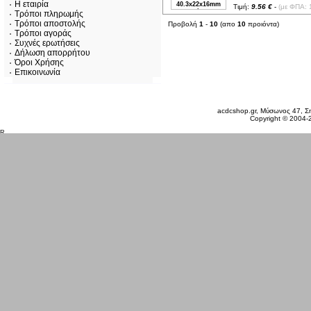
Η εταιρία
Τιμή:
9.56 €
-
(με ΦΠΑ: 
Τρόποι πληρωμής
Τρόποι αποστολής
Προβολή
1
-
10
(απο
10
προιόντα)
Τρόποι αγοράς
Συχνές ερωτήσεις
Δήλωση απορρήτου
Όροι Χρήσης
Επικοινωνία
Δευτέρα 10 Αυγ, 2026
acdcshop.gr, Μύσωνος 47, Ση
Copyright © 2004-