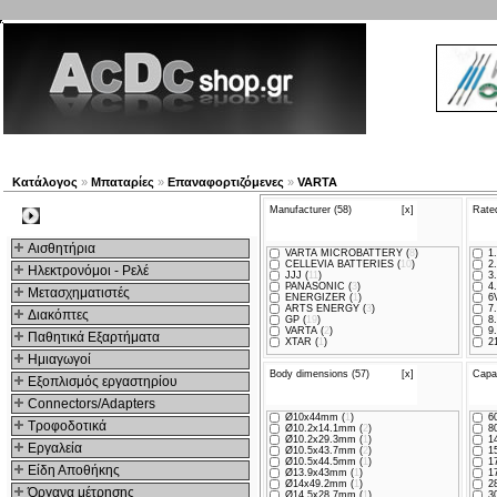
Νέα προϊόντα
Πλοηγός
Εταιρία
Λογαριασμός
Κατάλογος
»
Μπαταρίες
»
Επαναφορτιζόμενες
»
VARTA
Manufacturer (58)
[x]
Rated
Kατηγοριες
Αισθητήρια
VARTA MICROBATTERY (
8
)
1.
CELLEVIA BATTERIES (
10
)
2.
Ηλεκτρονόμοι - Ρελέ
JJJ (
11
)
3.
PANASONIC (
3
)
4.
Μετασχηματιστές
ENERGIZER (
1
)
6V
ARTS ENERGY (
3
)
7.
Διακόπτες
GP (
19
)
8.
VARTA (
2
)
9.
Παθητικά Εξαρτήματα
XTAR (
1
)
21
Hμιαγωγοί
Body dimensions (57)
[x]
Capac
Εξοπλισμός εργαστηρίου
Connectors/Adapters
Ø10x44mm (
1
)
60
Τροφοδοτικά
Ø10.2x14.1mm (
2
)
80
Ø10.2x29.3mm (
1
)
14
Εργαλεία
Ø10.5x43.7mm (
2
)
15
Ø10.5x44.5mm (
1
)
17
Είδη Αποθήκης
Ø13.9x43mm (
1
)
17
Ø14x49.2mm (
1
)
28
Όργανα μέτρησης
Ø14.5x28.7mm (
1
)
30