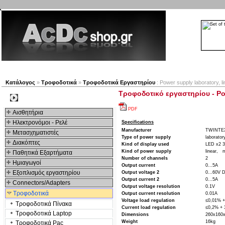
Νέα προϊόντα
Πλοηγός
Εταιρία
Λογαριασμός
Κατάλογος
»
Τροφοδοτικά
»
Τροφοδοτικά Εργαστηρίου
: Power supply laboratory, li
Τροφοδοτικό εργαστηρίου - Powe
Kατηγοριες
PDF
Αισθητήρια
Ηλεκτρονόμοι - Ρελέ
Specifications
Manufacturer
TWINTE
Μετασχηματιστές
Type of power supply
laborator
Διακόπτες
Kind of display used
LED x2 3
Kind of power supply
linear,
m
Παθητικά Εξαρτήματα
Number of channels
2
Hμιαγωγοί
Output current
0...5A
Εξοπλισμός εργαστηρίου
Output voltage 2
0...60V 
Output current 2
0...5A
Connectors/Adapters
Output voltage resolution
0.1V
Τροφοδοτικά
Output current resolution
0.01A
Voltage load regulation
≤0,01% 
Τροφοδοτικά Πίνακα
Current load regulation
≤0,2% +
Τροφοδοτικά Laptop
Dimensions
260x160
Weight
16kg
Τροφοδοτικά Pac