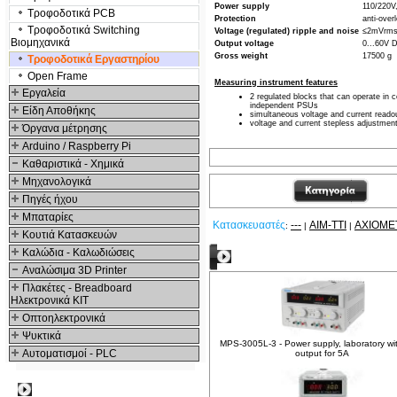
Power supply
110/220V
Τροφοδοτικά PCB
Protection
anti-over
Τροφοδοτικά Switching
Voltage (regulated) ripple and noise
≤2mVrm
Βιομηχανικά
Output voltage
0...60V 
Gross weight
17500 g
Τροφοδοτικά Εργαστηρίου
Open Frame
Measuring instrument features
Εργαλεία
2 regulated blocks that can operate in c
independent PSUs
Είδη Αποθήκης
simultaneous voltage and current reado
voltage and current stepless adjustmen
Όργανα μέτρησης
Arduino / Raspberry Pi
Καθαριστικά - Χημικά
Μηχανολογικά
Πηγές ήχου
Μπαταρίες
Κατασκευαστές
---
AIM-TTI
AXIOME
:
|
|
Κουτιά Κατασκευών
Καλώδια - Καλωδιώσεις
Δείτε ακόμα
Αναλώσιμα 3D Printer
Πλακέτες - Breadboard
Ηλεκτρονικά ΚΙΤ
Οπτοηλεκτρονικά
Ψυκτικά
MPS-3005L-3 - Power supply, laboratory with
Αυτοματισμοί - PLC
output for 5A
Δημοφιλή