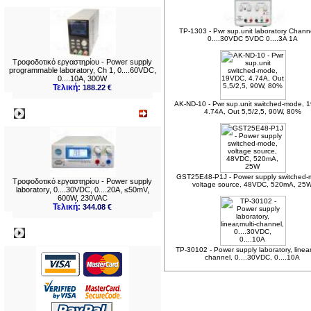
TP-1303 - Pwr sup.unit laboratory Chann
0....30VDC 5VDC 0....3A 1A
Τροφοδοτικό εργαστηρίου - Power supply
programmable laboratory, Ch 1, 0....60VDC,
0....10A, 300W
Τελική:
188.22 €
AK-ND-10 - Pwr sup.unit switched-mode, 
4.74A, Out 5,5/2,5, 90W, 80%
Νεο
GST25E48-P1J - Power supply switched-
Τροφοδοτικό εργαστηρίου - Power supply
voltage source, 48VDC, 520mA, 25
laboratory, 0....30VDC, 0....20A, ≤50mV,
600W, 230VAC
Τελική:
344.08 €
Πληρωμες
TP-30102 - Power supply laboratory, linear,
channel, 0....30VDC, 0....10A