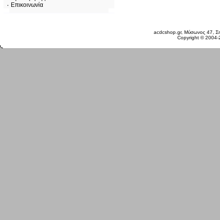
Επικοινωνία
Κυριακή 09 Αυγ, 2026
acdcshop.gr, Μύσωνος 47, Ση
Copyright © 2004-