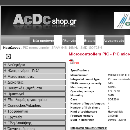
Νέα προϊόντα
Πλοηγός
Εταιρία
Λογαριασμός
Κατάλογος
: PIC microcontroller, SRAM 64B, 16MHz, SMD, SOT23-6
Microcontrollers PIC - PIC mi
Kατηγοριες
PDF
Αισθητήρια
Ηλεκτρονόμοι - Ρελέ
Specifications
Manufacturer
MICROCHIP TE
Μετασχηματιστές
Integrated circuit type
PIC microcontrolle
Διακόπτες
SRAM memory capacity
64B
Max. frequency
16MHz
Παθητικά Εξαρτήματα
Operating voltage
2.3...5.5V
Hμιαγωγοί
Mounting
SMD
Εξοπλισμός εργαστηρίου
Case
SOT23-6
Number of inputs/outputs
4
Connectors/Adapters
Number of 8-bit timers
2
Τροφοδοτικά
Kind of architecture
Harvard 8bit
Program memory
0.896kB
Εργαλεία
Built-in generator
16MHz, 32kHz
Είδη Αποθήκης
Integrated circuits features:
Όργανα μέτρησης