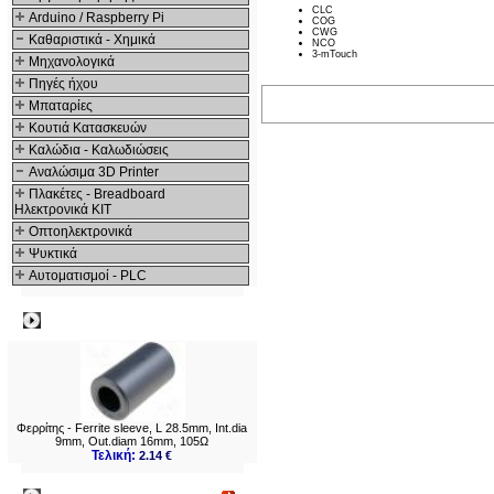
CLC
Arduino / Raspberry Pi
COG
CWG
Καθαριστικά - Χημικά
NCO
3-mTouch
Μηχανολογικά
Πηγές ήχου
Μπαταρίες
Κουτιά Κατασκευών
Καλώδια - Καλωδιώσεις
Αναλώσιμα 3D Printer
Πλακέτες - Breadboard
Ηλεκτρονικά ΚΙΤ
Οπτοηλεκτρονικά
Ψυκτικά
Αυτοματισμοί - PLC
Δημοφιλή
Φερρίτης - Ferrite sleeve, L 28.5mm, Int.dia
9mm, Out.diam 16mm, 105Ω
Τελική:
2.14 €