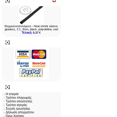
Νεο
Θερμοσυστελλόμενo - Heat shrink sleeve,
glueless, 3 1, 3mm, black, polyolefine, reel
Τελική:
0.37 €
Πληρωμες
Πληροφορίες
Η εταιρία
Τρόποι πληρωμής
Τρόποι αποστολής
Τρόποι αγοράς
Συχνές ερωτήσεις
Δήλωση απορρήτου
Όροι Χρήσης