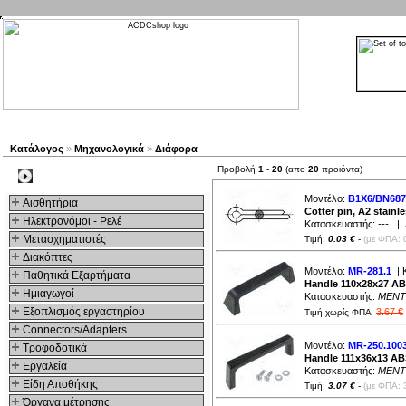
Νέα προϊόντα
Πλοηγός
Εταιρία
Λογαριασμός
Κατάλογος
»
Μηχανολογικά
»
Διάφορα
Προβολή
1
-
20
(απο
20
προιόντα)
Kατηγοριες
Μοντέλο:
B1X6/BN687
Αισθητήρια
Cotter pin, A2 stainl
Ηλεκτρονόμοι - Ρελέ
Κατασκευαστής:
---
| Δ
Μετασχηματιστές
Τιμή:
0.03 €
-
(με ΦΠΑ: 
Διακόπτες
Μοντέλο:
MR-281.1
| 
Παθητικά Εξαρτήματα
Handle 110x28x27 AB
Hμιαγωγοί
Κατασκευαστής:
MENT
Εξοπλισμός εργαστηρίου
3.67 €
Τιμή χωρίς ΦΠΑ
Connectors/Adapters
Μοντέλο:
MR-250.100
Τροφοδοτικά
Handle 111x36x13 AB
Εργαλεία
Κατασκευαστής:
MENT
Είδη Αποθήκης
Τιμή:
3.07 €
-
(με ΦΠΑ: 
Όργανα μέτρησης