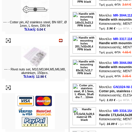
3.64 €
Τιμή χωρίς ΦΠΑ
Μοντέλο:
MR-3044.11
Handle with mountin
--- - Cotter pin, A2 stainless steel, BN 687, Ø
Κατασκευαστής:
MENT
1mm, L 6mm, DIN 94
Τιμή:
3.96 €
-
(με ΦΠΑ: 
Τελική:
0.04 €
Μοντέλο:
MR-3317.11
Νεο
Handle with mountin
Κατασκευαστής:
MENT
4.65 €
Τιμή χωρίς ΦΠΑ
Μοντέλο:
MR-3044.06
Handle with mountin
--- - Rivet nuts set, M10,M3,M4,M5,M6,M8,
Κατασκευαστής:
MENT
aluminium, 150pcs.
3.05 €
Τελική:
Τιμή χωρίς ΦΠΑ
12.98 €
Μοντέλο:
GN1024-NI-1
Πληρωμες
Cotter pin, stainless
Κατασκευαστής:
ELES
Τιμή:
1.03 €
-
(με ΦΠΑ: 
Μοντέλο:
MR-3316.15
Handle 173,6x54,5x28
Κατασκευαστής:
MENT
Τιμή:
16.89 €
-
(με ΦΠΑ: