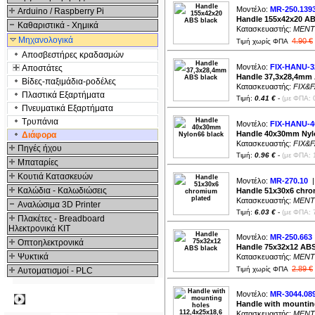
Μοντέλο:
MR-250.139
Arduino / Raspberry Pi
Handle 155x42x20 AB
Καθαριστικά - Χημικά
Κατασκευαστής:
MENT
Μηχανολογικά
4.90 €
Τιμή χωρίς ΦΠΑ
Αποσβεστήρες κραδασμών
Μοντέλο:
FIX-HANU-3
Αποστάτες
Handle 37,3x28,4mm 
Βίδες-παξιμάδια-ροδέλες
Κατασκευαστής:
FIX&
Πλαστικά Εξαρτήματα
Τιμή:
0.41 €
-
(με ΦΠΑ: 
Πνευματικά Εξαρτήματα
Τρυπάνια
Μοντέλο:
FIX-HANU-4
Handle 40x30mm Nyl
Διάφορα
Κατασκευαστής:
FIX&
Πηγές ήχου
Τιμή:
0.96 €
-
(με ΦΠΑ: 
Μπαταρίες
Κουτιά Κατασκευών
Μοντέλο:
MR-270.10
|
Καλώδια - Καλωδιώσεις
Handle 51x30x6 chro
Κατασκευαστής:
MENT
Αναλώσιμα 3D Printer
Τιμή:
6.03 €
-
(με ΦΠΑ: 
Πλακέτες - Breadboard
Ηλεκτρονικά ΚΙΤ
Μοντέλο:
MR-250.663
Οπτοηλεκτρονικά
Handle 75x32x12 ABS
Ψυκτικά
Κατασκευαστής:
MENT
2.89 €
Τιμή χωρίς ΦΠΑ
Αυτοματισμοί - PLC
Μοντέλο:
MR-3044.08
Δημοφιλή
Handle with mounting
Κατασκευαστής:
MENT