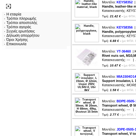
Μοντέλο:
KEYS8352
|
Πληροφορίες
Handle, leather-like m
Κατασκευαστής:
KEYS
Η εταιρία
Τιμή:
21.42 €
-
(με ΦΠΑ:
Τρόποι πληρωμής
Τρόποι αποστολής
Τρόποι αγοράς
Μοντέλο:
KEYS8356
|
Συχνές ερωτήσεις
Handle, polypropylen
Δήλωση απορρήτου
Κατασκευαστής:
KEYS
Όροι Χρήσης
Τιμή:
6.88 €
-
(με ΦΠΑ: 
Επικοινωνία
Μοντέλο:
YT-36460
| 
Rivet nuts set, M10,
Κατασκευαστής:
---
| Δ
Τιμή:
10.47 €
-
(με ΦΠΑ:
Μοντέλο:
MIA1504O1
Support insulator, L
Κατασκευαστής:
MOR
Τιμή:
1.58 €
-
(με ΦΠΑ: 
Μοντέλο:
BDPE-0505-
Transport wheel, Ø
Κατασκευαστής:
---
| Δ
Τιμή:
2.77 €
-
(με ΦΠΑ: 
Μοντέλο:
JDPE-0505-
Transport wheel, V t