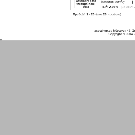
Κατασκευαστής:
---
| Δ
Τιμή:
2.08 €
-
(με ΦΠΑ: 
Προβολή
1
-
20
(απο
20
προιόντα)
Πέμπτη 06 Αυγ, 2026
acdcshop.gr, Μύσωνος 47, Ση
Copyright © 2004-