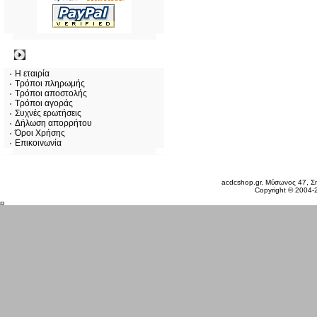
Πληροφορίες
Η εταιρία
Τρόποι πληρωμής
Τρόποι αποστολής
Τρόποι αγοράς
Συχνές ερωτήσεις
Δήλωση απορρήτου
Όροι Χρήσης
Επικοινωνία
Σάββατο 08 Αυγ, 2026
acdcshop.gr, Μύσωνος 47, Ση
Copyright © 2004-