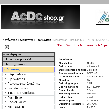
Νέα προϊόντα
Πλοηγός
Εταιρία
Λογαριασμός
Κατάλογος
»
Διακόπτες
»
Tact Switch
: Microswitch 1 position SPST NO 0.05A/12VD
Tact Switch - Microswitch 1 
Kατηγοριες
Αισθητήρια
Ηλεκτρονόμοι - Ρελέ
Specifications
Manufacturer
NINIGI
Μετασχηματιστές
Switch type
microswitch
Διακόπτες
Stable positions number
1-position
Contacts configuration
SPST-NO
Πληκτρολόγια
DC contacts rating
0.05 A / 12 VDC
Dip Switches
Mounting
SMT
Περιστροφικοί Διακόπτες
Switching torque
1.6N
Body dimensions
6.2 x 6.2mm
Encoder Switch
Button height
3.1mm
Τερματικοί Διακόπτες
Switching method
OFF-(ON)
Push Button
Button shape
round
Terminal pitch
4.5x8.5mm
Rocker Switch
Operating temperature
25...70°C
Slide Switch
Leads
for PCB