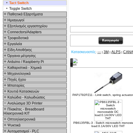
Tact Switch
Toggle Switch
Παθητικά Εξαρτήματα
Hμιαγωγοί
Εξοπλισμός εργαστηρίου
Connectors/Adapters
Τροφοδοτικά
Εργαλεία
Είδη Αποθήκης
Κατασκευαστές
---
3M
ALPS
CANA
:
|
|
|
Όργανα μέτρησης
Arduino / Raspberry Pi
Δείτε ακόμα
Καθαριστικά - Χημικά
Μηχανολογικά
Πηγές ήχου
Μπαταρίες
Κουτιά Κατασκευών
PAP1T92PZ11 - Limit switch, spring actuator 
Καλώδια - Καλωδιώσεις
Αναλώσιμα 3D Printer
Πλακέτες - Breadboard
Ηλεκτρονικά ΚΙΤ
Οπτοηλεκτρονικά
PB6135FBL-3 - Switch microswitch monost
Ψυκτικά
load:0.1A/30V LED THT
Αυτοματισμοί - PLC