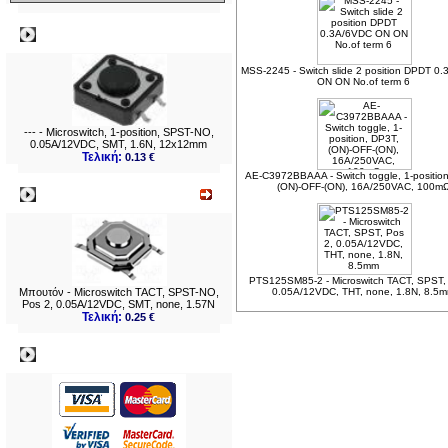
Δημοφιλή
MSS-2245 - Switch slide 2 position DPDT 0
ON ON No.of term 6
--- - Microswitch, 1-position, SPST-NO,
0.05A/12VDC, SMT, 1.6N, 12x12mm
Τελική:
0.13 €
AE-C3972BBAAA - Switch toggle, 1-positio
(ON)-OFF-(ON), 16A/250VAC, 100m
Νεο
PTS125SM85-2 - Microswitch TACT, SPST,
Μπουτόν - Microswitch TACT, SPST-NO,
0.05A/12VDC, THT, none, 1.8N, 8.5
Pos 2, 0.05A/12VDC, SMT, none, 1.57N
Τελική:
0.25 €
Πληρωμες