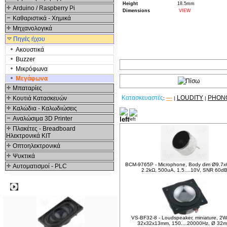
Height
18.5mm
Arduino / Raspberry Pi
Dimensions
VIEW
Καθαριστικά - Χημικά
Μηχανολογικά
Πηγές ήχου
Ακουστικά
Buzzer
Μικρόφωνα
Μεγάφωνα
Μπαταρίες
Κατασκευαστές
---
LOUDITY
PHON
Κουτιά Κατασκευών
:
|
|
Καλώδια - Καλωδιώσεις
Δείτε ακόμα
Αναλώσιμα 3D Printer
Πλακέτες - Breadboard
Ηλεκτρονικά ΚΙΤ
Οπτοηλεκτρονικά
Ψυκτικά
BCM-9765P - Microphone, Body dim Ø9.7
Αυτοματισμοί - PLC
2.2kΩ, 500uA, 1.5....10V, SNR 60d
Δημοφιλή
VS-BF32-8 - Loudspeaker, miniature, 2W
32x32x13mm, 150....20000Hz, Ø 32