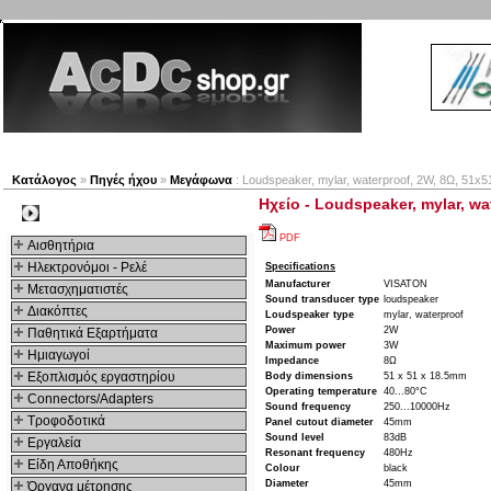
Νέα προϊόντα
Πλοηγός
Εταιρία
Λογαριασμός
Κατάλογος
»
Πηγές ήχου
»
Μεγάφωνα
: Loudspeaker, mylar, waterproof, 2W, 8Ω, 51x
Ηχείο - Loudspeaker, mylar, wa
Kατηγοριες
PDF
Αισθητήρια
Ηλεκτρονόμοι - Ρελέ
Specifications
Manufacturer
VISATON
Μετασχηματιστές
Sound transducer type
loudspeaker
Διακόπτες
Loudspeaker type
mylar, waterproof
Power
2W
Παθητικά Εξαρτήματα
Maximum power
3W
Hμιαγωγοί
Impedance
8Ω
Εξοπλισμός εργαστηρίου
Body dimensions
51 x 51 x 18.5mm
Operating temperature
40...80°C
Connectors/Adapters
Sound frequency
250...10000Hz
Τροφοδοτικά
Panel cutout diameter
45mm
Sound level
83dB
Εργαλεία
Resonant frequency
480Hz
Είδη Αποθήκης
Colour
black
Diameter
45mm
Όργανα μέτρησης