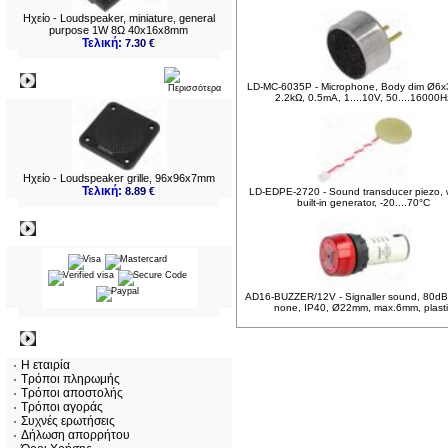
Ηχείο - Loudspeaker, miniature, general
purpose 1W 8Ω 40x16x8mm
Τελική:
7.30 €
Νεο
LD-MC-6035P - Microphone, Body dim Ø6
2.2kΩ, 0.5mA, 1....10V, 50....16000H
Ηχείο - Loudspeaker grille, 96x96x7mm
Τελική:
8.89 €
LD-EDPE-2720 - Sound transducer piezo, 
built-in generator, -20....70°C
Πληρωμες
AD16-BUZZER/12V - Signaller sound, 80dB,
none, IP40, Ø22mm, max.6mm, plast
Πληροφορίες
Η εταιρία
Τρόποι πληρωμής
Τρόποι αποστολής
Τρόποι αγοράς
Συχνές ερωτήσεις
Δήλωση απορρήτου