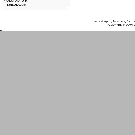
Όροι Χρήσης
Επικοινωνία
Σάββατο 08 Αυγ, 2026
acdcshop.gr, Μύσωνος 47, Ση
Copyright © 2004-