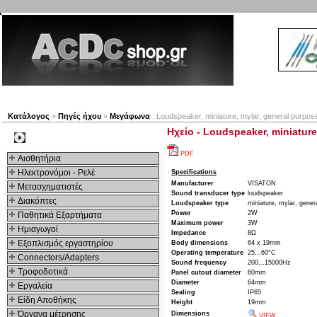
Νέα προϊόντα
Πλοηγός
Εταιρία
Λογαριασμός
Κατάλογος
»
Πηγές ήχου
»
Μεγάφωνα
: Loudspeaker, miniature, mylar, general purp
Ηχείο - Loudspeaker, miniatur
Kατηγοριες
PDF
Αισθητήρια
Ηλεκτρονόμοι - Ρελέ
Specifications
Manufacturer
VISATON
Μετασχηματιστές
Sound transducer type
loudspeaker
Διακόπτες
Loudspeaker type
miniature, mylar, gener
Power
2W
Παθητικά Εξαρτήματα
Maximum power
3W
Hμιαγωγοί
Impedance
8Ω
Εξοπλισμός εργαστηρίου
Body dimensions
64 x 19mm
Operating temperature
25...60°C
Connectors/Adapters
Sound frequency
200...15000Hz
Τροφοδοτικά
Panel cutout diameter
60mm
Diameter
64mm
Εργαλεία
Sealing
IP65
Είδη Αποθήκης
Height
19mm
Όργανα μέτρησης
Dimensions
VIEW