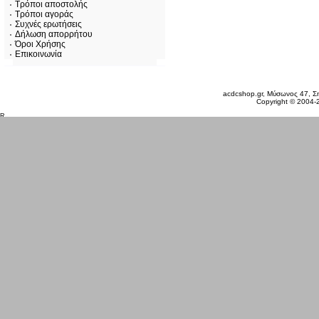
Τρόποι αποστολής
Τρόποι αγοράς
Συχνές ερωτήσεις
Δήλωση απορρήτου
Όροι Χρήσης
Επικοινωνία
Πέμπτη 06 Αυγ, 2026
acdcshop.gr, Μύσωνος 47, Ση
Copyright © 2004-