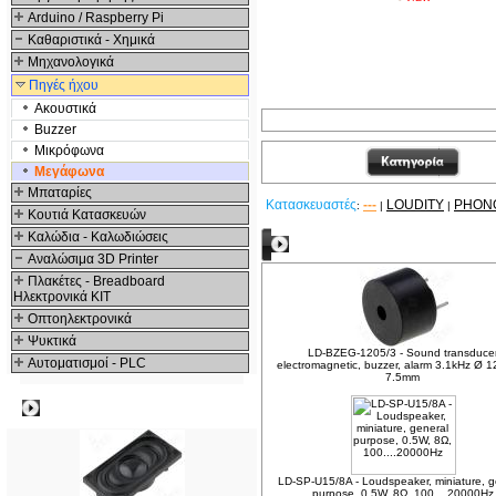
Arduino / Raspberry Pi
Καθαριστικά - Χημικά
Μηχανολογικά
Πηγές ήχου
Ακουστικά
Buzzer
Μικρόφωνα
Μεγάφωνα
Μπαταρίες
Κατασκευαστές
---
LOUDITY
PHON
:
|
|
Κουτιά Κατασκευών
Καλώδια - Καλωδιώσεις
Δείτε ακόμα
Αναλώσιμα 3D Printer
Πλακέτες - Breadboard
Ηλεκτρονικά ΚΙΤ
Οπτοηλεκτρονικά
Ψυκτικά
LD-BZEG-1205/3 - Sound transduce
Αυτοματισμοί - PLC
electromagnetic, buzzer, alarm 3.1kHz Ø 
7.5mm
Δημοφιλή
LD-SP-U15/8A - Loudspeaker, miniature, g
purpose, 0.5W, 8Ω, 100....20000Hz