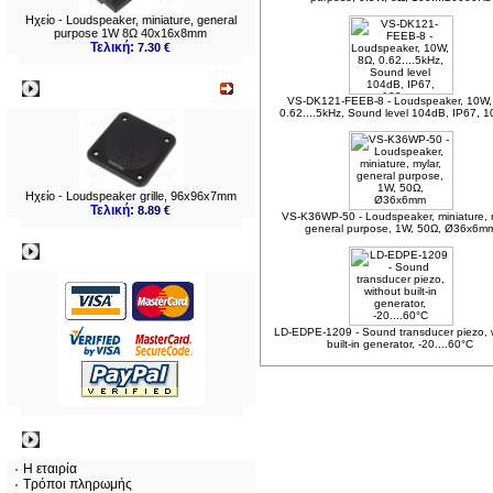
Ηχείο - Loudspeaker, miniature, general
purpose 1W 8Ω 40x16x8mm
Τελική:
7.30 €
Νεο
VS-DK121-FEEB-8 - Loudspeaker, 10W,
0.62....5kHz, Sound level 104dB, IP67,
Ηχείο - Loudspeaker grille, 96x96x7mm
Τελική:
8.89 €
VS-K36WP-50 - Loudspeaker, miniature, m
general purpose, 1W, 50Ω, Ø36x6m
Πληρωμες
LD-EDPE-1209 - Sound transducer piezo, 
built-in generator, -20....60°C
Πληροφορίες
Η εταιρία
Τρόποι πληρωμής