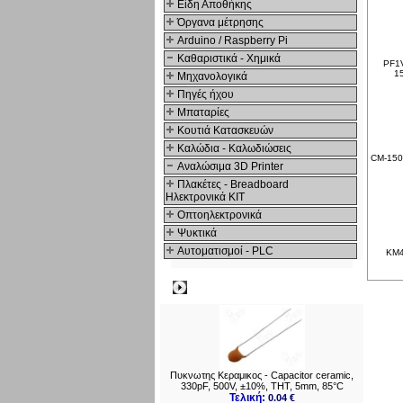
Είδη Αποθήκης
Όργανα μέτρησης
Arduino / Raspberry Pi
Καθαριστικά - Χημικά
PF1V
1
Μηχανολογικά
Πηγές ήχου
Μπαταρίες
Κουτιά Κατασκευών
Καλώδια - Καλωδιώσεις
CM-150 
Αναλώσιμα 3D Printer
Πλακέτες - Breadboard
Ηλεκτρονικά ΚΙΤ
Οπτοηλεκτρονικά
Ψυκτικά
Αυτοματισμοί - PLC
KM4.
Δημοφιλή
Πυκνωτης Κεραμικος - Capacitor ceramic,
330pF, 500V, ±10%, THT, 5mm, 85°C
Τελική:
0.04 €