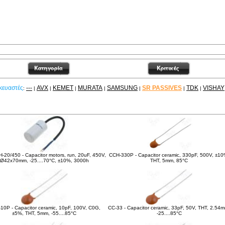
κευαστές
---
AVX
KEMET
MURATA
SAMSUNG
SR PASSIVES
TDK
VISHAY
:
|
|
|
|
|
|
|
είτε ακόμα
20/450 - Capacitor motors, run, 20uF, 450V,
CCH-330P - Capacitor ceramic, 330pF, 500V, ±10
Ø42x70mm, -25....70°C, ±10%, 3000h
THT, 5mm, 85°C
10P - Capacitor ceramic, 10pF, 100V, C0G,
CC-33 - Capacitor ceramic, 33pF, 50V, THT, 2.54
±5%, THT, 5mm, -55....85°C
-25....85°C