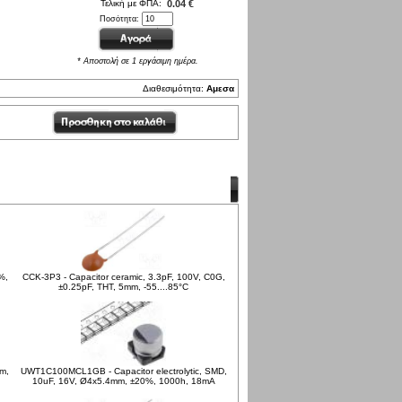
Τελική με ΦΠΑ:
0.04 €
Ποσότητα:
* Αποστολή σε 1 εργάσιμη ημέρα.
Διαθεσιμότητα:
Αμεσα
%,
CCK-3P3 - Capacitor ceramic, 3.3pF, 100V, C0G,
±0.25pF, THT, 5mm, -55....85°C
mm,
UWT1C100MCL1GB - Capacitor electrolytic, SMD,
10uF, 16V, Ø4x5.4mm, ±20%, 1000h, 18mA