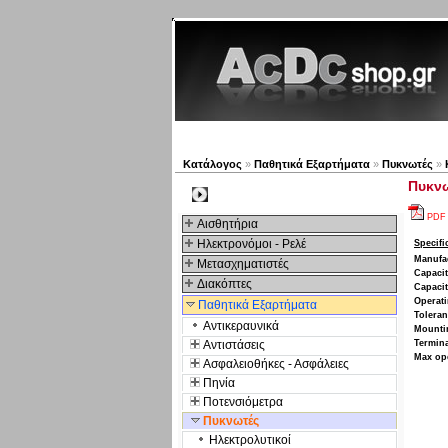
Νέα προϊόντα
Πλοηγός
Κατάλογος
»
Παθητικά Εξαρτήματα
»
Πυκνωτές
»
Πυκνω
Kατηγοριες
PDF
Αισθητήρια
Ηλεκτρονόμοι - Ρελέ
Specifi
Manufa
Μετασχηματιστές
Capacit
Διακόπτες
Capaci
Operati
Παθητικά Εξαρτήματα
Tolera
Αντικεραυνικά
Mounti
Αντιστάσεις
Termina
Max op
Ασφαλειοθήκες - Ασφάλειες
Πηνία
Ποτενσιόμετρα
Πυκνωτές
Ηλεκτρολυτικοί