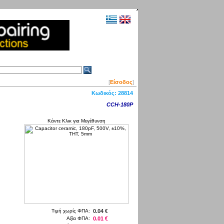
[
Είσοδος
]
Κωδικός:
28814
CCH-180P
Κάντε Κλικ για Μεγέθυνση
Τιμή χωρίς ΦΠΑ:
0.04 €
Αξία ΦΠΑ:
0.01 €