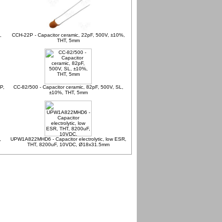
,
CCH-22P - Capacitor ceramic, 22pF, 500V, ±10%,
THT, 5mm
P,
CC-82/500 - Capacitor ceramic, 82pF, 500V, SL,
±10%, THT, 5mm
,
UPW1A822MHD6 - Capacitor electrolytic, low ESR,
THT, 8200uF, 10VDC, Ø18x31.5mm