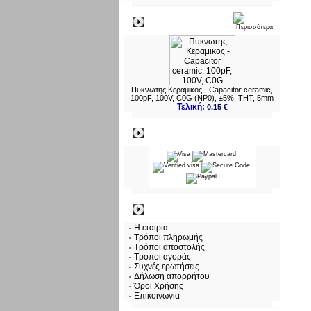
Νεο
Πυκνωτης Κεραμικος - Capacitor ceramic,
100pF, 100V, C0G (NP0), ±5%, THT, 5mm
Τελική:
0.15 €
Πληρωμες
Πληροφορίες
Η εταιρία
Τρόποι πληρωμής
Τρόποι αποστολής
Τρόποι αγοράς
Συχνές ερωτήσεις
Δήλωση απορρήτου
Όροι Χρήσης
Επικοινωνία