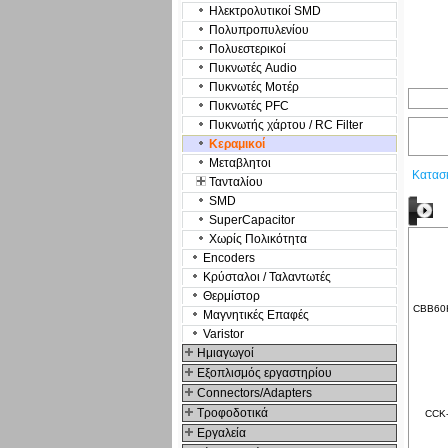
Ηλεκτρολυτικοί SMD
Πολυπροπυλενίου
Πολυεστερικοί
Πυκνωτές Audio
Πυκνωτές Μοτέρ
Πυκνωτές PFC
Πυκνωτής χάρτου / RC Filter
Κεραμικοί
Μεταβλητοι
Κατασ
Τανταλίου
SMD
Δ
SuperCapacitor
Χωρίς Πολικότητα
Encoders
Κρύσταλοι / Ταλαντωτές
Θερμίστορ
CBB60H-
Μαγνητικές Επαφές
Varistor
Hμιαγωγοί
Εξοπλισμός εργαστηρίου
Connectors/Adapters
Τροφοδοτικά
CCK-
Εργαλεία