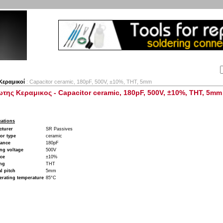
Αναζήτηση:
Εταιρία
Λογαριασμός
Καλάθι
Επικοινωνία
Κεραμικοί
: Capacitor ceramic, 180pF, 500V, ±10%, THT, 5mm
της Κεραμικος - Capacitor ceramic, 180pF, 500V, ±10%, THT, 5mm
cations
cturer
SR Passives
or type
ceramic
tance
180pF
ng voltage
500V
nce
±10%
ng
THT
l pitch
5mm
erating temperature
85°C