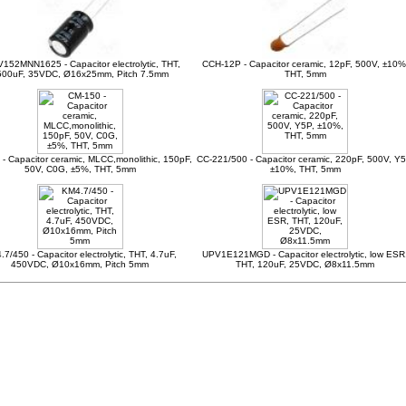
152MNN1625 - Capacitor electrolytic, THT,
CCH-12P - Capacitor ceramic, 12pF, 500V, ±10%
500uF, 35VDC, Ø16x25mm, Pitch 7.5mm
THT, 5mm
- Capacitor ceramic, MLCC,monolithic, 150pF,
CC-221/500 - Capacitor ceramic, 220pF, 500V, Y5
50V, C0G, ±5%, THT, 5mm
±10%, THT, 5mm
7/450 - Capacitor electrolytic, THT, 4.7uF,
UPV1E121MGD - Capacitor electrolytic, low ESR
450VDC, Ø10x16mm, Pitch 5mm
THT, 120uF, 25VDC, Ø8x11.5mm