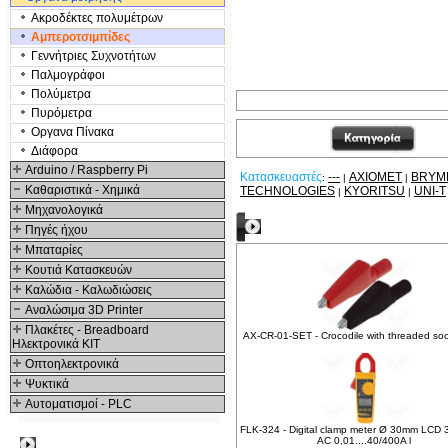
Ακροδέκτες πολυμέτρων
Αμπεροτσιμπίδες
Γενvήτριες Συχνοτήτων
Παλμογράφοι
Πολύμετρα
Πυρόμετρα
Οργανα Πίνακα
Διάφορα
Arduino / Raspberry Pi
Κατασκευαστές
---
AXIOMET
BRYM
:
|
|
Καθαριστικά - Χημικά
TECHNOLOGIES
KYORITSU
UNI-T
|
|
Μηχανολογικά
Δείτε ακόμα
Πηγές ήχου
Μπαταρίες
Κουτιά Κατασκευών
Καλώδια - Καλωδιώσεις
Αναλώσιμα 3D Printer
Πλακέτες - Breadboard
AX-CR-01-SET - Crocodile with threaded so
Ηλεκτρονικά ΚΙΤ
Οπτοηλεκτρονικά
Ψυκτικά
Αυτοματισμοί - PLC
FLK-324 - Digital clamp meter Ø 30mm LCD 3,
AC 0,01....40/400A l
Δημοφιλή