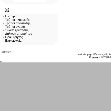
Πληροφορίες
Η εταιρία
Τρόποι πληρωμής
Τρόποι αποστολής
Τρόποι αγοράς
Συχνές ερωτήσεις
Δήλωση απορρήτου
Όροι Χρήσης
Επικοινωνία
Παρασκευή 07 Αυγ, 2026
acdcshop.gr, Μύσωνος 47, Ση
Copyright © 2004-