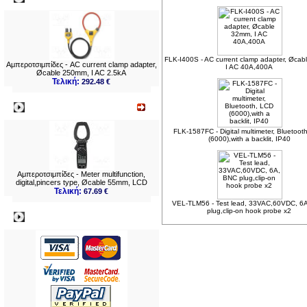
FLK-I400S - AC current clamp adapter, Øca
Αμπεροτσιμπίδες - AC current clamp adapter,
I AC 40A,400A
Øcable 250mm, I AC 2.5kA
Τελική:
292.48 €
Νεο
FLK-1587FC - Digital multimeter, Bluetoot
(6000),with a backlit, IP40
Αμπεροτσιμπίδες - Meter multifunction,
digital,pincers type, Øcable 55mm, LCD
Τελική:
67.69 €
VEL-TLM56 - Test lead, 33VAC,60VDC, 6
plug,clip-on hook probe x2
Πληρωμες