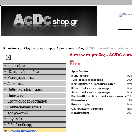
Νέα προϊόντα
Πλοηγός
Εταιρία
Λογαριασμός
Κατάλογος
»
Όργανα μέτρησης
»
Αμπεροτσιμπίδες
: AC/DC current clamp adapter, 
Αμπεροτσιμπίδες - AC/DC curre
Kατηγοριες
PDF
Αισθητήρια
Ηλεκτρονόμοι - Ρελέ
Specifications
Manufacturer
HA
Μετασχηματιστές
Type of test accessories
AC/
Διακόπτες
Max. diameter of measured cable
9m
DC current measuring range
65A
Παθητικά Εξαρτήματα
AC current measuring range
65A
Hμιαγωγοί
Bandwidth for AC current measurements
20
Dimensions
19
Εξοπλισμός εργαστηρίου
Power supply
bat
Connectors/Adapters
Cable/adapter structure
BNC
Τροφοδοτικά
Measurement
AC 
Εργαλεία
Είδη Αποθήκης
Όργανα μέτρησης