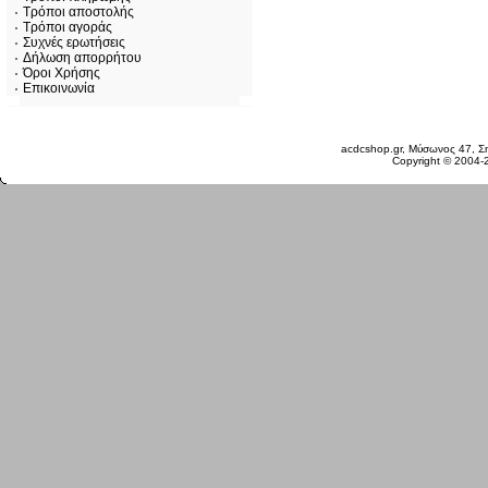
Τρόποι αποστολής
Τρόποι αγοράς
Συχνές ερωτήσεις
Δήλωση απορρήτου
Όροι Χρήσης
Επικοινωνία
Παρασκευή 07 Αυγ, 2026
acdcshop.gr, Μύσωνος 47, Ση
Copyright © 2004-