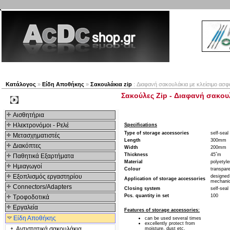
Νέα προϊόντα
Πλοηγός
Εταιρία
Λογαριασμός
Κατάλογος
»
Είδη Αποθήκης
»
Σακουλάκια zip
: Διαφανή σακουλάκια με κλείσιμο ασφ
Σακούλες Zip - Διαφανή σακου
Kατηγοριες
Αισθητήρια
Ηλεκτρονόμοι - Ρελέ
Specifications
Type of storage accessories
self-seal
Μετασχηματιστές
Length
300mm
Διακόπτες
Width
200mm
Thickness
45΅m
Παθητικά Εξαρτήματα
Material
polyetyl
Hμιαγωγοί
Colour
transpar
Εξοπλισμός εργαστηρίου
designed 
Application of storage accessories
mechanic
Connectors/Adapters
Closing system
self-seal
Pcs. quantity in set
100
Τροφοδοτικά
Εργαλεία
Features of storage accessories:
Είδη Αποθήκης
can be used several times
excellently protect from
Αντιστατικά σακουλάκια
moisture, dust etc.