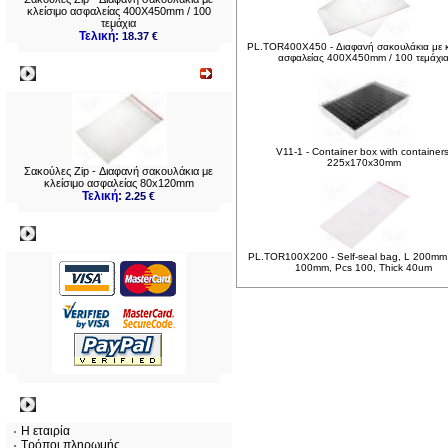
κλείσιμο ασφαλείας 400X450mm / 100
τεμάχια
Τελική:
18.37 €
PL.TOR400X450 - Διαφανή σακουλάκια με κ
ασφαλείας 400X450mm / 100 τεμάχι
Νεο
V11-1 - Container box with containers
225x170x30mm
Σακούλες Zip - Διαφανή σακουλάκια με
κλείσιμο ασφαλείας 80x120mm
Τελική:
2.25 €
Πληρωμες
PL.TOR100X200 - Self-seal bag, L 200mm
100mm, Pcs 100, Thick 40um
Πληροφορίες
Η εταιρία
Τρόποι πληρωμής