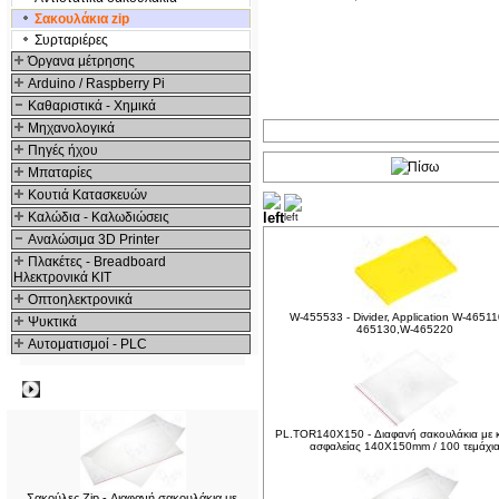
Σακουλάκια zip
Συρταριέρες
Όργανα μέτρησης
Arduino / Raspberry Pi
Καθαριστικά - Χημικά
Μηχανολογικά
Πηγές ήχου
Μπαταρίες
Κουτιά Κατασκευών
Δείτε ακόμα
Καλώδια - Καλωδιώσεις
Αναλώσιμα 3D Printer
Πλακέτες - Breadboard
Ηλεκτρονικά ΚΙΤ
Οπτοηλεκτρονικά
W-455533 - Divider, Application W-4651
Ψυκτικά
465130,W-465220
Αυτοματισμοί - PLC
Δημοφιλή
PL.TOR140X150 - Διαφανή σακουλάκια με κ
ασφαλείας 140X150mm / 100 τεμάχι
Σακούλες Zip - Διαφανή σακουλάκια με