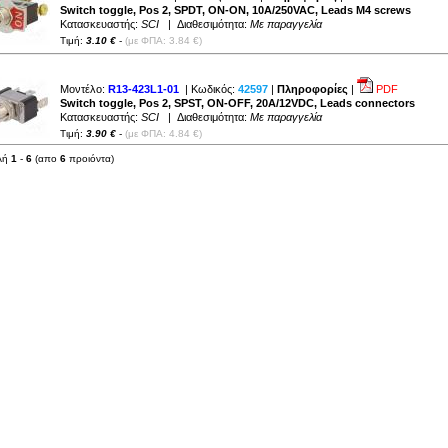
Switch toggle, Pos 2, SPDT, ON-ON, 10A/250VAC, Leads M4 screws
Κατασκευαστής:
SCI
| Διαθεσιμότητα:
Με παραγγελία
Τιμή:
3.10 €
-
(με ΦΠΑ: 3.84 €)
Μοντέλο:
R13-423L1-01
| Κωδικός:
42597
|
Πληροφορίες
|
PDF
Switch toggle, Pos 2, SPST, ON-OFF, 20A/12VDC, Leads connectors
Κατασκευαστής:
SCI
| Διαθεσιμότητα:
Με παραγγελία
Τιμή:
3.90 €
-
(με ΦΠΑ: 4.84 €)
λή
1
-
6
(απο
6
προιόντα)