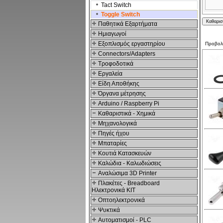
Tact Switch
Toggle Switch
Παθητικά Εξαρτήματα
Hμιαγωγοί
Εξοπλισμός εργαστηρίου
Προβο
Connectors/Adapters
Τροφοδοτικά
Εργαλεία
Είδη Αποθήκης
Όργανα μέτρησης
Arduino / Raspberry Pi
Καθαριστικά - Χημικά
Μηχανολογικά
Πηγές ήχου
Μπαταρίες
Κουτιά Κατασκευών
Καλώδια - Καλωδιώσεις
Αναλώσιμα 3D Printer
Πλακέτες - Breadboard
Ηλεκτρονικά ΚΙΤ
Οπτοηλεκτρονικά
Ψυκτικά
Αυτοματισμοί - PLC