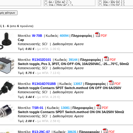
29.5x14x17mm (
3
)
6A / 125V AC (
10
)
20A / 30V DC (
2
)
29.7x21.5x21.4mm (
2
)
10A / 250V AC (
15
)
20A / 12V DC (
1
)
31x21.5x19mm (
1
)
15A / 250V AC (
10
)
32.2x19.8x19mm (
1
)
16A / 250V AC (
4
)
33.2x19x31.4mm (
1
)
20A / 125V AC (
1
)
33.4x27.5x18.9mm (
1
)
20A / 250V AC (
1
)
λή
1
-
6
(απο
6
προιόντα)
Μοντέλο:
W-70B
| Κωδικός:
40094
|
Πληροφορίες
|
PDF
Cap
Κατασκευαστής:
SCI
| Διαθεσιμότητα:
Αμεσα
Τιμή:
0.81 €
-
(με ΦΠΑ: 1.00 €)
Μοντέλο:
R13432D101
| Κωδικός:
39144
|
Πληροφορίες
|
PDF
Switch toggle, Pos 3, 3P3T, ON-OFF-ON, 10A/250VAC, -25....70°C, 50mΩ
Κατασκευαστής:
SCI
| Διαθεσιμότητα:
Αμεσα
Τιμή:
5.75 €
-
(με ΦΠΑ: 7.13 €)
Μοντέλο:
R13416D701BB
| Κωδικός:
13057
|
Πληροφορίες
|
PDF
Switch toggle Contacts SP3T Switch.method ON OFF ON 6A/250V
Κατασκευαστής:
SCI
| Διαθεσιμότητα:
Αμεσα
Τιμή:
3.44 €
-
(με ΦΠΑ: 4.26 €)
Μοντέλο:
TSR-01
| Κωδικός:
13081
|
Πληροφορίες
|
PDF
Switch toggle Contacts SPDT Switch.method ON ON 3A/250V 50mΩ
Κατασκευαστής:
SCI
| Διαθεσιμότητα:
Αμεσα
Τιμή:
2.08 €
-
(με ΦΠΑ: 2.58 €)
Μοντέλο:
R13-29C-07
| Κωδικός:
38635
|
Πληροφορίες
|
PDF