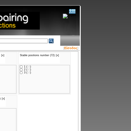
[
Είσοδος
]
[x]
Stable positions number (72)
[x]
1 (
16
)
2 (
40
)
3 (
16
)
)
)
[x]
)