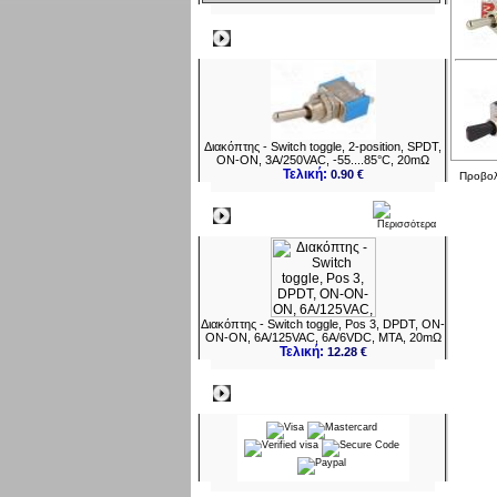
Δημοφιλή
Διακόπτης - Switch toggle, 2-position, SPDT,
ON-ON, 3A/250VAC, -55....85°C, 20mΩ
Τελική:
0.90 €
Προβο
Νεο
Διακόπτης - Switch toggle, Pos 3, DPDT, ON-
ON-ON, 6A/125VAC, 6A/6VDC, MTA, 20mΩ
Τελική:
12.28 €
Πληρωμες