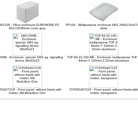
81209 - Fibox enclosure EURONORD PC
PP104 - Multipurpose enclosure ABS 289x219x4
80x120x85mm cover grey
white
6NB - Enclosure, special, ABS eg. signalling
TUF-94-32-100-ME - Enclosure multipurpose TUF
device 89x55x23
94mm Y 100mm Z 32mm aluminium
5040721R - Front panel, without frame,with
IT-P05040721F - Front panel, without frame,with
holder, 4M Modulbox One
holder, transparent