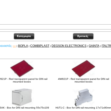
κευαστές
---
BOPLA
COMBIPLAST
DEGSON ELECTRONICS
GAINTA
ITALT
:
|
|
|
|
|
είτε ακόμα
821P - Red transparent panel for DIN rail
4M/821P - Red transparent panel for DIN rail
mounted boxes
mounted boxes
AK - Box for DIN rail mounting 55x75x109
HUT1-C - Box for DIN rail mounting 17x71x90m