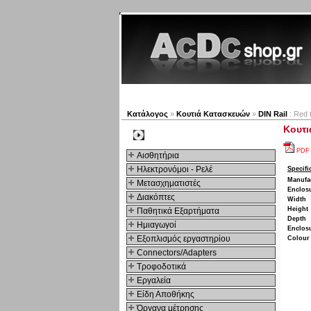
Νέα προϊόντα
Πλοηγός
Κατάλογος
»
Κουτιά Κατασκευών
»
DIN Rail
: Red 
Κουτι
Kατηγοριες
PDF
Αισθητήρια
Ηλεκτρονόμοι - Ρελέ
Specifi
Manufa
Μετασχηματιστές
Enclosu
Διακόπτες
Width
Height
Παθητικά Εξαρτήματα
Depth
Hμιαγωγοί
Enclosu
Εξοπλισμός εργαστηρίου
Colour
Connectors/Adapters
Τροφοδοτικά
Εργαλεία
Είδη Αποθήκης
Όργανα μέτρησης