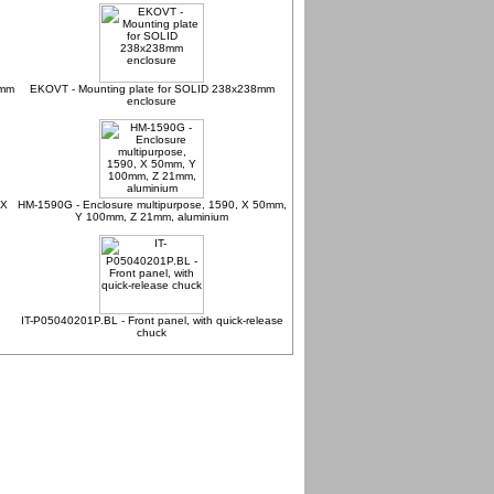
7mm
EKOVT - Mounting plate for SOLID 238x238mm
enclosure
 X
HM-1590G - Enclosure multipurpose, 1590, X 50mm,
Y 100mm, Z 21mm, aluminium
IT-P05040201P.BL - Front panel, with quick-release
chuck