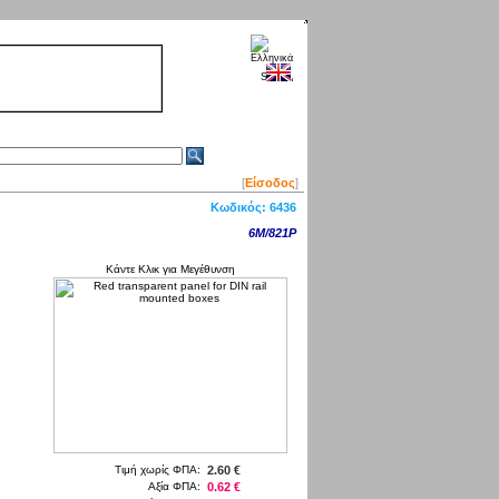
[
Είσοδος
]
Κωδικός:
6436
6M/821P
Κάντε Κλικ για Μεγέθυνση
Τιμή χωρίς ΦΠΑ:
2.60 €
Αξία ΦΠΑ:
0.62 €