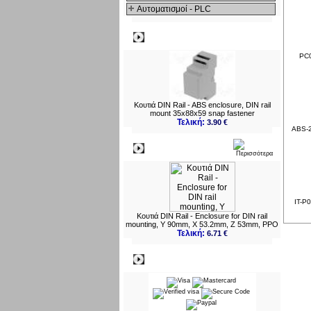
Αυτοματισμοί - PLC
Δημοφιλή
PC0
Κουτιά DIN Rail - ABS enclosure, DIN rail
mount 35x88x59 snap fastener
Τελική:
3.90 €
ABS-2
Νεο
IT-P0
Κουτιά DIN Rail - Enclosure for DIN rail
mounting, Y 90mm, X 53.2mm, Z 53mm, PPO
Τελική:
6.71 €
Πληρωμες