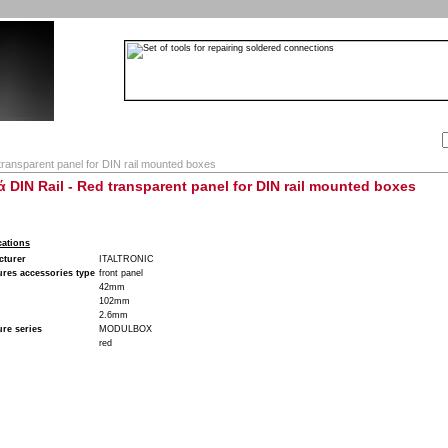
Αναζήτηση:
Εταιρία
Λογαριασμός
Καλάθι
Επικοινωνία
transparent panel for DIN rail mounted boxes
ά DIN Rail - Red transparent panel for DIN rail mounted boxes
cations
cturer
ITALTRONIC
res accessories type
front panel
42mm
102mm
2.6mm
re series
MODULBOX
red