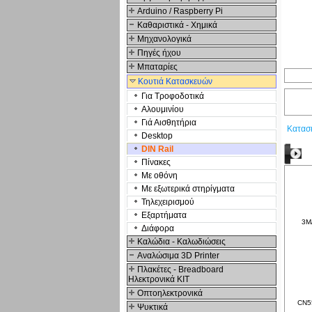
Arduino / Raspberry Pi
Καθαριστικά - Χημικά
Μηχανολογικά
Πηγές ήχου
Μπαταρίες
Κουτιά Κατασκευών
Για Τροφοδοτικά
Αλουμινίου
Γιά Αισθητήρια
Κατασ
Desktop
DIN Rail
Δ
Πίνακες
Με οθόνη
Με εξωτερικά στηρίγματα
Τηλεχειρισμού
Εξαρτήματα
3M/
Διάφορα
Καλώδια - Καλωδιώσεις
Αναλώσιμα 3D Printer
Πλακέτες - Breadboard
Ηλεκτρονικά ΚΙΤ
Οπτοηλεκτρονικά
CN55
Ψυκτικά