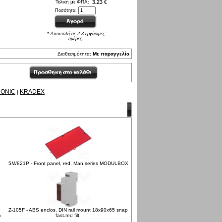
Τελική με ΦΠΑ:
3.23 €
Ποσότητα:
* Αποστολή σε 2-3 εργάσιμες
ημέρες.
Διαθεσιμότητα:
Με παραγγελία
RONIC
KRADEX
|
5M/821P - Front panel, red, Man.series MODULBOX
Z-105F - ABS enclos. DIN rail mount 18x90x65 snap
m
fast.red filt.