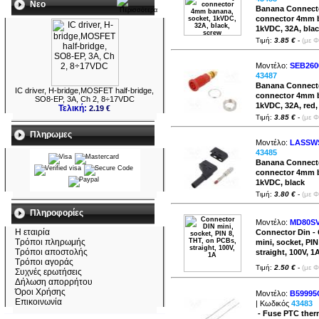
Νεο
Banana Connecto
connector 4mm b
1kVDC, 32A, blac
Τιμή:
3.85 €
-
(με 
Μοντέλο:
SEB260
43487
Banana Connecto
IC driver, H-bridge,MOSFET half-bridge,
connector 4mm b
SO8-EP, 3A, Ch 2, 8÷17VDC
1kVDC, 32A, red,
Τελική:
2.19 €
Τιμή:
3.85 €
-
(με 
Πληρωμες
Μοντέλο:
LASSW
43485
Banana Connecto
connector 4mm b
1kVDC, black
Τιμή:
3.80 €
-
(με 
Πληροφορίες
Μοντέλο:
MD80S
Η εταιρία
Connector Din -
Τρόποι πληρωμής
mini, socket, PI
Τρόποι αποστολής
straight, 100V, 1
Τρόποι αγοράς
Τιμή:
2.50 €
-
(με 
Συχνές ερωτήσεις
Δήλωση απορρήτου
Όροι Χρήσης
Μοντέλο:
B59995
Επικοινωνία
| Κωδικός
43483
- Fuse PTC therm