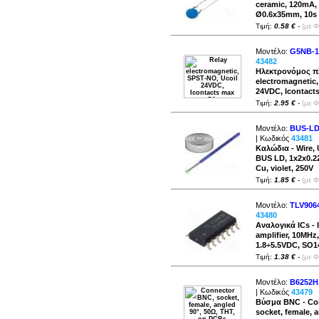
ceramic, 120mA,
Ø0.6x35mm, 10s
Τιμή:
0.58 €
-
(με 
Μοντέλο:
G5NB-1
43482
Ηλεκτρονόμος πλ
electromagnetic,
24VDC, Icontact
Τιμή:
2.95 €
-
(με 
Μοντέλο:
BUS-LD
| Κωδικός
43481
Καλώδια - Wire
BUS LD, 1x2x0.2
Cu, violet, 250V
Τιμή:
1.85 €
-
(με 
Μοντέλο:
TLV906
43480
Αναλογικά ICs - 
amplifier, 10MHz,
1.8÷5.5VDC, SO1
Τιμή:
1.38 €
-
(με 
Μοντέλο:
B6252H
| Κωδικός
43479
Βύσμα BNC - Co
socket, female, a