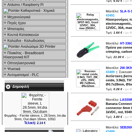
Τιμή:
6.02 €
-
(με 
Arduino / Raspberry Pi
Καθαριστικά - Χημικά
Μοντέλο:
SLA-S-
43491
Μηχανολογικά
Ηλεκτρονόμος πλ
Πηγές ήχου
electromagnetic,
12VDC, 30A, max
Μπαταρίες
Τιμή:
1.64 €
-
(με 
Κουτιά Κατασκευών
Καλώδια - Καλωδιώσεις
Μοντέλο:
HT-336
Αναλώσιμα 3D Printer
Πρέσα για connec
crimping, carbo
Πλακέτες - Breadboard
Ηλεκτρονικά ΚΙΤ
Τιμή:
21.00 €
-
(με
Οπτοηλεκτρονικά
Μοντέλο:
2W-3K9
Ψυκτικά
43489
|
Συκευασί
Αυτοματισμοί - PLC
Αντίσταση βαττικ
oxide, 3.9kΩ, TH
Ø0.7x28mm, Ø5
Δημοφιλή
Τιμή:
0.26 €
-
(με 
Μοντέλο:
LASSW
Banana Connecto
connector 4mm b
1kVDC, red, 934
Φερρίτης - Ferrite sleeve, L 28.5mm, Int.dia
Τιμή:
3.80 €
-
(με 
9mm, Out.diam 16mm, 105Ω
Τελική:
2.14 €
Μοντέλο:
SEB260
43488