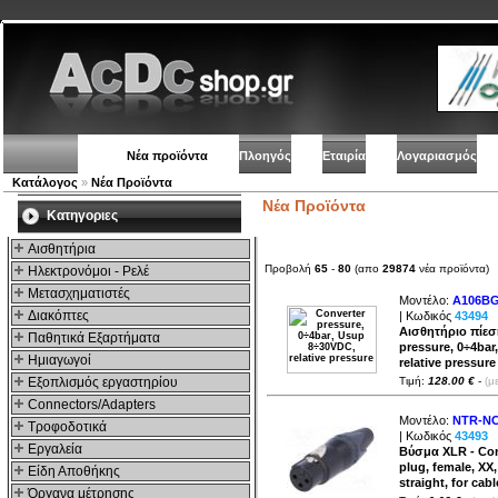
Νέα προϊόντα
Πλοηγός
Εταιρία
Λογαριασμός
Κατάλογος
»
Νέα Προϊόντα
Νέα Προϊόντα
Kατηγοριες
Αισθητήρια
Προβολή
65
-
80
(απο
29874
νέα προϊόντα)
Ηλεκτρονόμοι - Ρελέ
Μετασχηματιστές
Μοντέλο:
A106BG
Διακόπτες
| Κωδικός
43494
Αισθητήριο πίεσ
Παθητικά Εξαρτήματα
pressure, 0÷4ba
Hμιαγωγοί
relative pressure
Εξοπλισμός εργαστηρίου
Τιμή:
128.00 €
-
(μ
Connectors/Adapters
Μοντέλο:
NTR-N
Τροφοδοτικά
| Κωδικός
43493
Εργαλεία
Βύσμα XLR - Co
plug, female, XX,
Είδη Αποθήκης
straight, for cabl
Όργανα μέτρησης