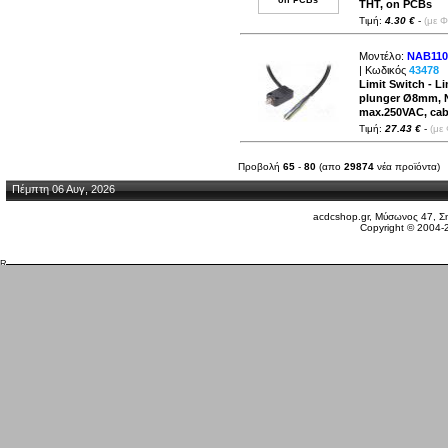
THT, on PCBs
Τιμή:
4.30 €
-
(με 
Μοντέλο:
NAB110
| Κωδικός
43478
Limit Switch - Li
plunger Ø8mm, N
max.250VAC, cab
Τιμή:
27.43 €
-
(με
Προβολή
65
-
80
(απο
29874
νέα προϊόντα)
Πέμπτη 06 Αυγ, 2026
acdcshop.gr, Μύσωνος 47, Ση
Copyright © 2004-