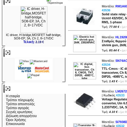
Νεο
Μοντέλο:
RM1A60
43536
Solid state relay 
Ucntrl 432VDC, 
RM1, 1-phase
Τιμή:
77.00 €
-
(με
IC driver, H-bridge,MOSFET half-bridge,
Μοντέλο:
HL1920
SO8-EP, 3A, Ch 2, 8÷17VDC
Σταθμός θερμού α
Τελική:
2.19 €
shrink gun, 2kW
Τιμή:
83.44 €
-
(με
Πληρωμες
Μοντέλο:
SN74AC
43534
TTL-Cmos - IC di
transceiver, Ch 
DIP20, -4085°C, 
Τιμή:
1.43 €
-
(με 
Πληροφορίες
Μοντέλο:
LM2672
| Κωδικός
43533
Η εταιρία
Voltage Regulato
Τρόποι πληρωμής
converter, Uin 6
Τρόποι αποστολής
1.2337VDC, 1A, 
Τρόποι αγοράς
Συχνές ερωτήσεις
Τιμή:
4.10 €
-
(με 
Δήλωση απορρήτου
Όροι Χρήσης
Μοντέλο:
SI7938
Επικοινωνία
| Κωδικός
43532