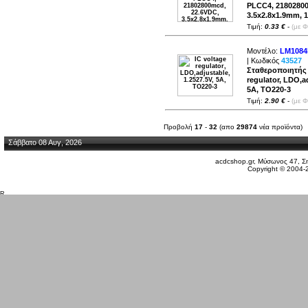
PLCC4, 21802800
3.5x2.8x1.9mm, 1
Τιμή:
0.33 €
-
(με 
Μοντέλο:
LM1084
| Κωδικός
43527
Σταθεροποιητής 
regulator, LDO,ad
5A, TO220-3
Τιμή:
2.90 €
-
(με 
Προβολή
17
-
32
(απο
29874
νέα προϊόντα)
Σάββατο 08 Αυγ, 2026
acdcshop.gr, Μύσωνος 47, Ση
Copyright © 2004-