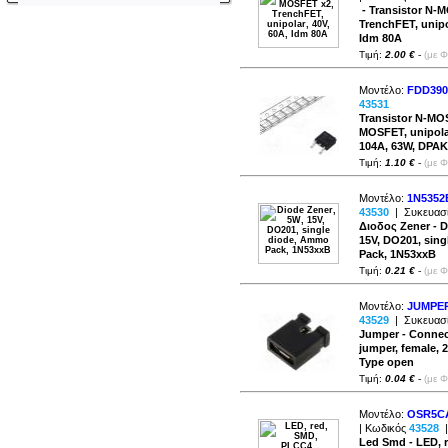
- Transistor N-
TrenchFET, unipo
Idm 80A
Τιμή:
2.00 €
-
(με 
Μοντέλο:
FDD390
43531
Transistor N-MOS
MOSFET, unipolar
104A, 63W, DPAK
Τιμή:
1.10 €
-
(με 
Μοντέλο:
1N5352
43530
|
Συκευασί
Διοδος Zener - D
15V, DO201, sin
Pack, 1N53xxB
Τιμή:
0.21 €
-
(με 
Μοντέλο:
JUMPE
43529
|
Συκευασί
Jumper - Connect
jumper, female, 
Type open
Τιμή:
0.04 €
-
(με 
Μοντέλο:
OSR5C
| Κωδικός
43528
|
Led Smd - LED, 