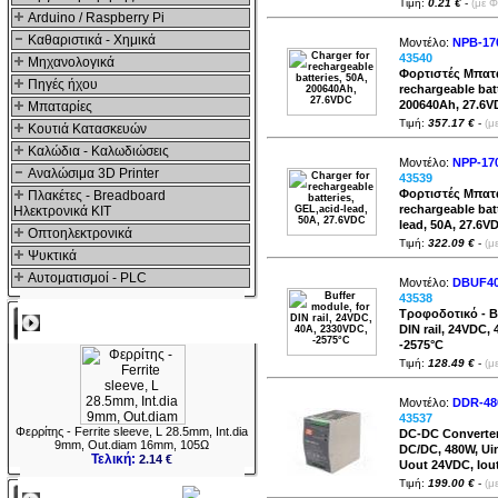
Τιμή:
0.21 €
-
(με 
Arduino / Raspberry Pi
Καθαριστικά - Χημικά
Μοντέλο:
NPB-17
43540
Μηχανολογικά
Φορτιστές Μπατα
Πηγές ήχου
rechargeable batt
200640Ah, 27.6
Μπαταρίες
Τιμή:
357.17 €
-
(μ
Κουτιά Κατασκευών
Καλώδια - Καλωδιώσεις
Μοντέλο:
NPP-170
Αναλώσιμα 3D Printer
43539
Φορτιστές Μπατα
Πλακέτες - Breadboard
rechargeable bat
Ηλεκτρονικά ΚΙΤ
lead, 50A, 27.6V
Οπτοηλεκτρονικά
Τιμή:
322.09 €
-
(μ
Ψυκτικά
Αυτοματισμοί - PLC
Μοντέλο:
DBUF40
43538
Τροφοδοτικό - Bu
Δημοφιλή
DIN rail, 24VDC,
-2575°C
Τιμή:
128.49 €
-
(μ
Μοντέλο:
DDR-48
43537
Φερρίτης - Ferrite sleeve, L 28.5mm, Int.dia
DC-DC Converter
9mm, Out.diam 16mm, 105Ω
DC/DC, 480W, Ui
Τελική:
2.14 €
Uout 24VDC, Iou
Τιμή:
199.00 €
-
(μ