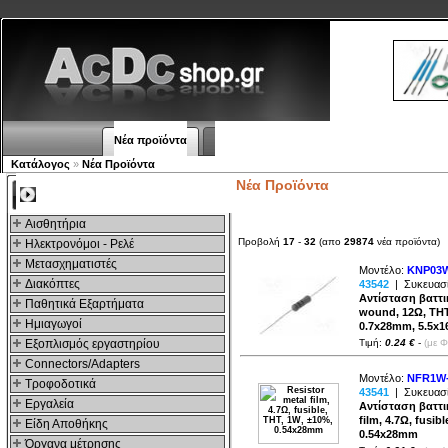
Νέα προϊόντα
Πλοηγός
Εταιρία
Λογαριασμός
Κατάλογος
»
Νέα Προϊόντα
Νέα Προϊόντα
Kατηγοριες
Αισθητήρια
Προβολή
17
-
32
(απο
29874
νέα προϊόντα)
Ηλεκτρονόμοι - Ρελέ
Μετασχηματιστές
Μοντέλο:
KNP03W
Διακόπτες
43542
|
Συκευασί
Αντίσταση βαττικ
Παθητικά Εξαρτήματα
wound, 12Ω, THT
Hμιαγωγοί
0.7x28mm, 5.5x1
Εξοπλισμός εργαστηρίου
Τιμή:
0.24 €
-
(με 
Connectors/Adapters
Μοντέλο:
NFR1W-
Τροφοδοτικά
43541
|
Συκευασί
Εργαλεία
Αντίσταση βαττικ
film, 4.7Ω, fusib
Είδη Αποθήκης
0.54x28mm
Όργανα μέτρησης