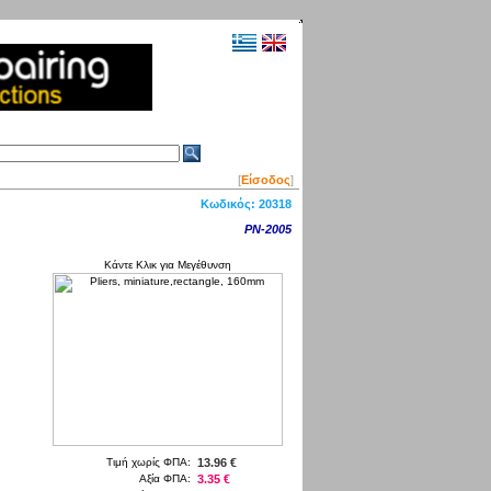
[
Είσοδος
]
Κωδικός:
20318
PN-2005
Κάντε Κλικ για Μεγέθυνση
Τιμή χωρίς ΦΠΑ:
13.96 €
Αξία ΦΠΑ:
3.35 €