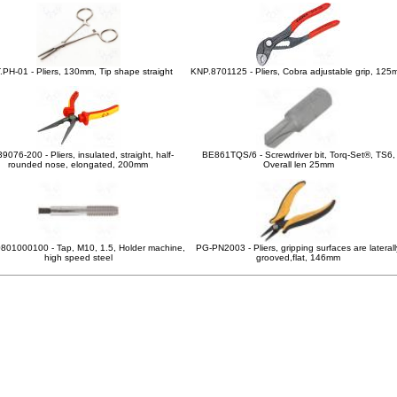
.PH-01 - Pliers, 130mm, Tip shape straight
KNP.8701125 - Pliers, Cobra adjustable grip, 12
9076-200 - Pliers, insulated, straight, half-
BE861TQS/6 - Screwdriver bit, Torq-Set®, TS6,
rounded nose, elongated, 200mm
Overall len 25mm
801000100 - Tap, M10, 1.5, Holder machine,
PG-PN2003 - Pliers, gripping surfaces are laterall
high speed steel
grooved,flat, 146mm