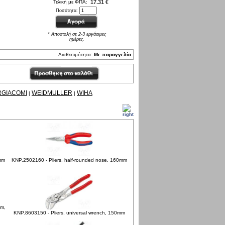
Τελική με ΦΠΑ:
17.31 €
Ποσότητα:
* Αποστολή σε 2-3 εργάσιμες
ημέρες.
Διαθεσιμότητα:
Με παραγγελία
RGIACOMI
WEIDMULLER
WIHA
|
|
0mm
KNP.2502160 - Pliers, half-rounded nose, 160mm
mm,
KNP.8603150 - Pliers, universal wrench, 150mm