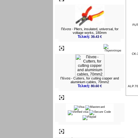
FUT
Πένσα - Pliers, insulated, universal, for
voltage works, 180mm
Τελική:
39.43 €
Νεο
CK-3
Πένσα - Cutters, for cutting copper and
aluminium cables, 70mm2
Τελική:
80.60 €
ALP.70
Πληρωμες
Πληροφορίες