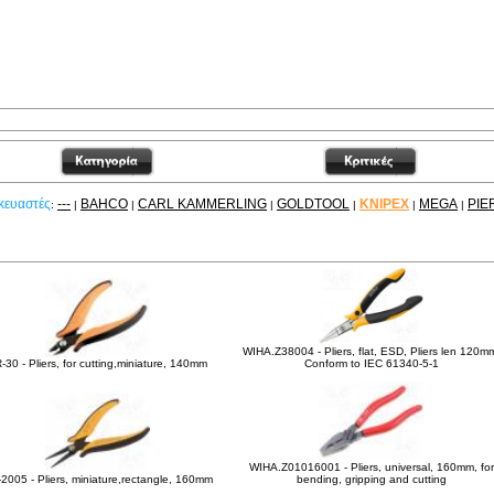
κευαστές
---
BAHCO
CARL KAMMERLING
GOLDTOOL
KNIPEX
MEGA
PIE
:
|
|
|
|
|
|
είτε ακόμα
WIHA.Z38004 - Pliers, flat, ESD, Pliers len 120m
-30 - Pliers, for cutting,miniature, 140mm
Conform to IEC 61340-5-1
WIHA.Z01016001 - Pliers, universal, 160mm, for
2005 - Pliers, miniature,rectangle, 160mm
bending, gripping and cutting