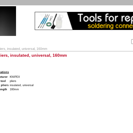
Αναζήτηση:
Εταιρία
Λογαριασμός
Καλάθι
Επικοινωνία
liers, insulated, universal, 160mm
Pliers, insulated, universal, 160mm
cations
cturer
KNIPEX
 tool
pliers
 pliers
insulated, universal
length
160mm