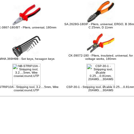
SA.2628G-180IP - Pliers, universal, ERGO, B 36
-3867-180/BT - Pliers, universal, 180mm
C 25mm, D 11mm
CK-39072-180 - Pliers, insulated, universal, for
IHA.369H9B - Set keys, hexagon keys
voltage works, 180mm
TRIP10A - Stripping tool, 3.2....5mm, Wire
CSP-30-1 - Stripping tool, Øcable 0.25....0.81mm
coaxial,round,UTP
20AWG....30AWG