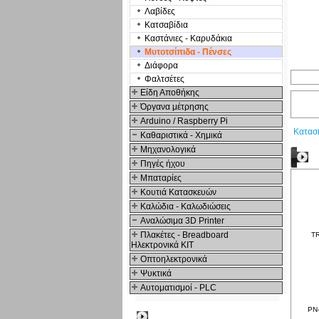
Λαβίδες
Κατσαβίδια
Καστάνιες - Καρυδάκια
Μυτοτσίπιδα - Πένσες
Διάφορα
Φαλτσέτες
Είδη Αποθήκης
Όργανα μέτρησης
Arduino / Raspberry Pi
Κατασ
Καθαριστικά - Χημικά
Μηχανολογικά
Δ
Πηγές ήχου
Μπαταρίες
Κουτιά Κατασκευών
Καλώδια - Καλωδιώσεις
Αναλώσιμα 3D Printer
Πλακέτες - Breadboard
TR
Ηλεκτρονικά ΚΙΤ
Οπτοηλεκτρονικά
Ψυκτικά
Αυτοματισμοί - PLC
PN-
Δημοφιλή