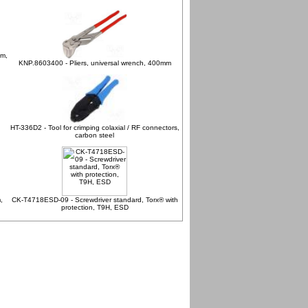
mm,
KNP.8603400 - Pliers, universal wrench, 400mm
HT-336D2 - Tool for crimping colaxial / RF connectors,
carbon steel
,
CK-T4718ESD-09 - Screwdriver standard, Torx® with
protection, T9H, ESD