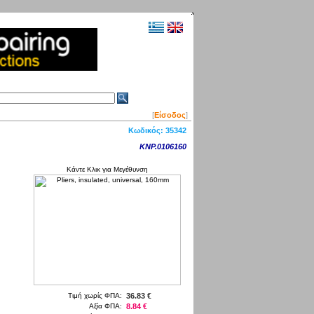
[
Είσοδος
]
Κωδικός:
35342
KNP.0106160
Κάντε Κλικ για Μεγέθυνση
Τιμή χωρίς ΦΠΑ:
36.83 €
Αξία ΦΠΑ:
8.84 €