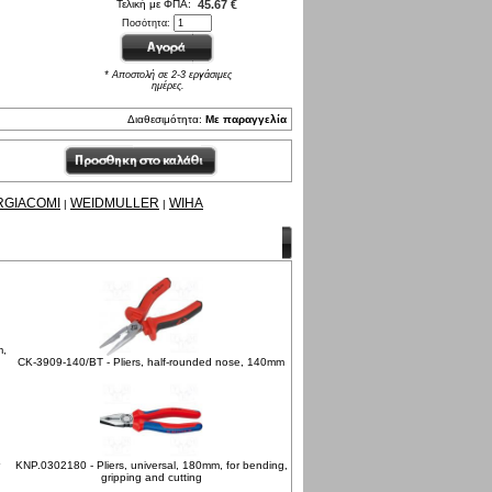
Τελική με ΦΠΑ:
45.67 €
Ποσότητα:
* Αποστολή σε 2-3 εργάσιμες
ημέρες.
Διαθεσιμότητα:
Με παραγγελία
RGIACOMI
WEIDMULLER
WIHA
|
|
m,
CK-3909-140/BT - Pliers, half-rounded nose, 140mm
KNP.0302180 - Pliers, universal, 180mm, for bending,
gripping and cutting