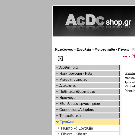
Νέα προϊόντα
Πλοηγός
Κατάλογος
»
Εργαλεία
»
Μυτοτσίπιδα - Πένσες
: P
--- - 
Kατηγοριες
Αισθητήρια
Ηλεκτρονόμοι - Ρελέ
Specifi
Manufa
Μετασχηματιστές
Type of
Διακόπτες
Kind of
Pliers 
Παθητικά Εξαρτήματα
Hμιαγωγοί
Εξοπλισμός εργαστηρίου
Connectors/Adapters
Τροφοδοτικά
Εργαλεία
Ηλεκτρικά Εργαλεία
Πένσες - Κόφτες