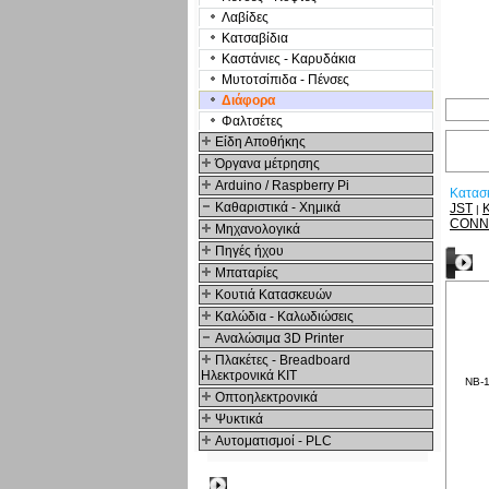
Λαβίδες
Κατσαβίδια
Καστάνιες - Καρυδάκια
Μυτοτσίπιδα - Πένσες
Διάφορα
Φαλτσέτες
Είδη Αποθήκης
Όργανα μέτρησης
Arduino / Raspberry Pi
Κατασ
Καθαριστικά - Χημικά
JST
|
CONN
Μηχανολογικά
Πηγές ήχου
Δ
Μπαταρίες
Κουτιά Κατασκευών
Καλώδια - Καλωδιώσεις
Αναλώσιμα 3D Printer
Πλακέτες - Breadboard
Ηλεκτρονικά ΚΙΤ
NB-1
Οπτοηλεκτρονικά
Ψυκτικά
Αυτοματισμοί - PLC
Δημοφιλή