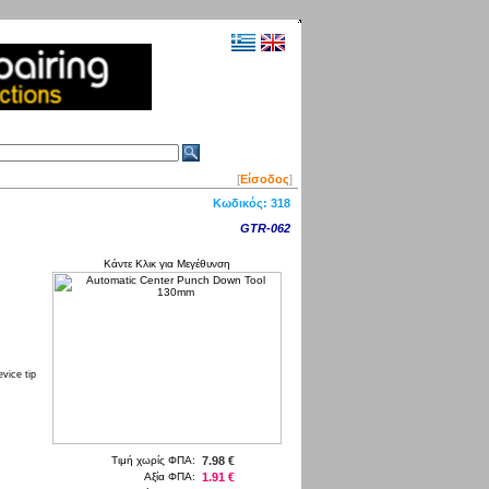
[
Είσοδος
]
Κωδικός:
318
GTR-062
Κάντε Κλικ για Μεγέθυνση
vice tip
Τιμή χωρίς ΦΠΑ:
7.98 €
Αξία ΦΠΑ:
1.91 €