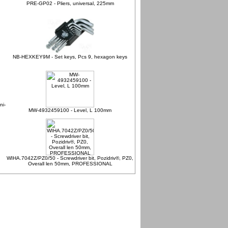
PRE-GP02 - Pliers, universal, 225mm
NB-HEXKEY9M - Set keys, Pcs 9, hexagon keys
ni-
MW-4932459100 - Level, L 100mm
WIHA.7042Z/PZ0/50 - Screwdriver bit, Pozidriv®, PZ0,
Overall len 50mm, PROFESSIONAL