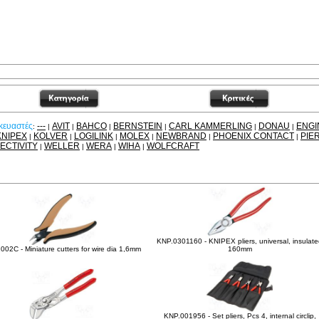
κευαστές
---
AVIT
BAHCO
BERNSTEIN
CARL KAMMERLING
DONAU
ENGI
:
|
|
|
|
|
|
KNIPEX
KOLVER
LOGILINK
MOLEX
NEWBRAND
PHOENIX CONTACT
PIE
|
|
|
|
|
|
ECTIVITY
WELLER
WERA
WIHA
WOLFCRAFT
|
|
|
|
είτε ακόμα
KNP.0301160 - KNIPEX pliers, universal, insulat
002C - Miniature cutters for wire dia 1,6mm
160mm
KNP.001956 - Set pliers, Pcs 4, internal circlip,