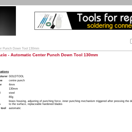
Αναζήτηση:
Εταιρία
Λογαριασμός
Καλάθι
Επικοινωνία
ter Punch Down Tool 130mm
εία - Automatic Center Punch Down Tool 130mm
cations
cturer
GOLDTOOL
pe
centre punch
er
4mm
130mm
l
steel
80g
brass housing, adjusting of punching force, inner punching mechanism triggered after pressing the de
s
to the surface, replaceable hardened blades
 tool
automatic