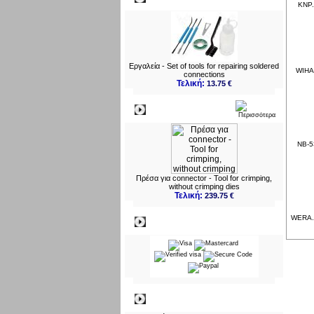
KNP.
Εργαλεία - Set of tools for repairing soldered
WIHA.
connections
Τελική:
13.75 €
Νεο
NB-53
Πρέσα για connector - Tool for crimping,
without crimping dies
Τελική:
239.75 €
WERA.0
Πληρωμες
Πληροφορίες