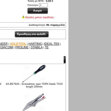
Τελική με ΦΠΑ:
9.89 €
Ποσότητα:
Μεγάλος χρόνος παράδοσης
Διαθεσιμότητα:
Με παραγγελία
NEER
GOLDTOOL
HARTING
IDEAL-TEK
|
|
|
|
RGIACOMI
PROLINE
STABILA
TE
|
|
|
ed
SA.BE7920 - Screwdriver, type TORX blade TX20
length 200mm