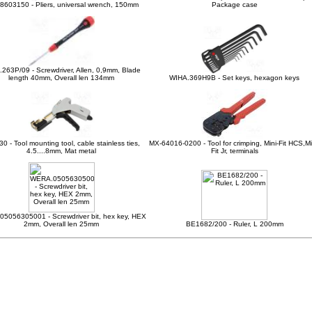
8603150 - Pliers, universal wrench, 150mm
Package case
263P/09 - Screwdriver, Allen, 0,9mm, Blade
length 40mm, Overall len 134mm
WIHA.369H9B - Set keys, hexagon keys
0 - Tool mounting tool, cable stainless ties,
MX-64016-0200 - Tool for crimping, Mini-Fit HCS,Mi
4.5....8mm, Mat metal
Fit Jr, terminals
5056305001 - Screwdriver bit, hex key, HEX
2mm, Overall len 25mm
BE1682/200 - Ruler, L 200mm