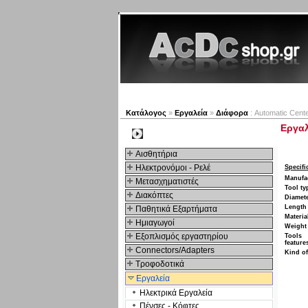
Νέα προϊόντα
Πλοηγός
Κατάλογος
»
Εργαλεία
»
Διάφορα
: Automatic Cen
Εργαλ
Kατηγοριες
Αισθητήρια
Ηλεκτρονόμοι - Ρελέ
Specifi
Manufa
Μετασχηματιστές
Tool ty
Διακόπτες
Diamet
Length
Παθητικά Εξαρτήματα
Materia
Hμιαγωγοί
Weight
Εξοπλισμός εργαστηρίου
Tools
feature
Connectors/Adapters
Kind of
Τροφοδοτικά
Εργαλεία
Ηλεκτρικά Εργαλεία
Πένσες - Κόφτες