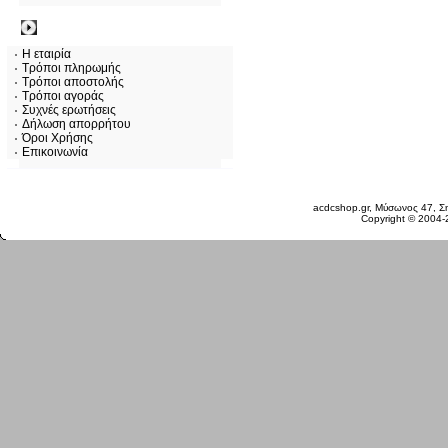
Πληροφορίες
Η εταιρία
Τρόποι πληρωμής
Τρόποι αποστολής
Τρόποι αγοράς
Συχνές ερωτήσεις
Δήλωση απορρήτου
Όροι Χρήσης
Επικοινωνία
Δευτέρα 10 Αυγ, 2026
acdcshop.gr, Μύσωνος 47, Ση
Copyright © 2004-