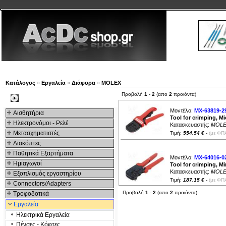
Νέα προϊόντα
Πλοηγός
Εταιρία
Λογαριασμός
Κατάλογος
»
Εργαλεία
»
Διάφορα
»
MOLEX
Προβολή
1
-
2
(απο
2
προιόντα)
Kατηγοριες
Μοντέλο:
MX-63819-2
Αισθητήρια
Tool for crimping, Mi
Ηλεκτρονόμοι - Ρελέ
Κατασκευαστής:
MOLE
Μετασχηματιστές
Τιμή:
554.54 €
-
(με ΦΠ
Διακόπτες
Παθητικά Εξαρτήματα
Μοντέλο:
MX-64016-0
Hμιαγωγοί
Tool for crimping, Mi
Κατασκευαστής:
MOLE
Εξοπλισμός εργαστηρίου
Τιμή:
187.15 €
-
(με ΦΠ
Connectors/Adapters
Προβολή
1
-
2
(απο
2
προιόντα)
Τροφοδοτικά
Εργαλεία
Ηλεκτρικά Εργαλεία
Πένσες - Κόφτες