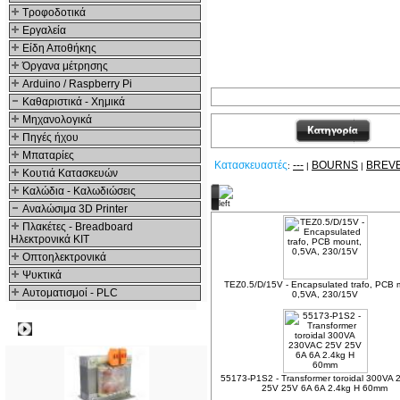
Τροφοδοτικά
Εργαλεία
Είδη Αποθήκης
Όργανα μέτρησης
Arduino / Raspberry Pi
Καθαριστικά - Χημικά
Μηχανολογικά
Πηγές ήχου
Μπαταρίες
Κατασκευαστές
---
BOURNS
BREV
:
|
|
Κουτιά Κατασκευών
Καλώδια - Καλωδιώσεις
Δείτε ακόμα
Αναλώσιμα 3D Printer
Πλακέτες - Breadboard
Ηλεκτρονικά ΚΙΤ
Οπτοηλεκτρονικά
Ψυκτικά
TEZ0.5/D/15V - Encapsulated trafo, PCB 
Αυτοματισμοί - PLC
0,5VA, 230/15V
Δημοφιλή
55173-P1S2 - Transformer toroidal 300VA
25V 25V 6A 6A 2.4kg H 60mm