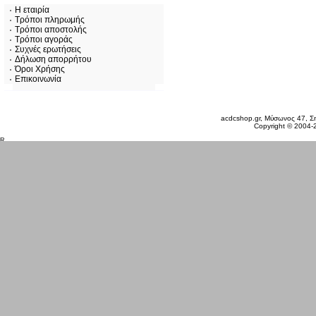
Η εταιρία
Τρόποι πληρωμής
Τρόποι αποστολής
Τρόποι αγοράς
Συχνές ερωτήσεις
Δήλωση απορρήτου
Όροι Χρήσης
Επικοινωνία
Σάββατο 08 Αυγ, 2026
acdcshop.gr, Μύσωνος 47, Ση
Copyright © 2004-