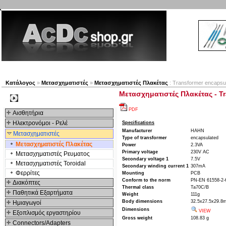
Νέα προϊόντα
Πλοηγός
Εταιρία
Λογαριασμός
Κατάλογος
»
Μετασχηματιστές
»
Μετασχηματιστές Πλακέτας
: Transformer encapsul
Μετασχηματιστές Πλακέτας - Tr
Kατηγοριες
PDF
Αισθητήρια
Ηλεκτρονόμοι - Ρελέ
Specifications
Manufacturer
HAHN
Μετασχηματιστές
Type of transformer
encapsulated
Μετασχηματιστές Πλακέτας
Power
2.3VA
Primary voltage
230V AC
Μετασχηματιστές Ρευματος
Secondary voltage 1
7.5V
Μετασχηματιστές Toroidal
Secondary winding current 1
307mA
Φερρίτες
Mounting
PCB
Conform to the norm
PN-EN 61558-2-
Διακόπτες
Thermal class
Ta70C/B
Παθητικά Εξαρτήματα
Weight
111g
Body dimensions
32.5x27.5x29.8
Hμιαγωγοί
Dimensions
VIEW
Εξοπλισμός εργαστηρίου
Gross weight
108.83 g
Connectors/Adapters