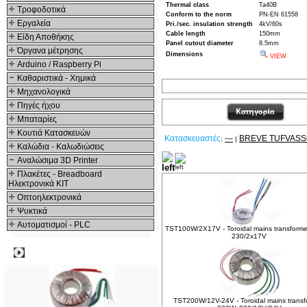
Thermal class
Ta40B
Τροφοδοτικά
Conform to the norm
PN-EN 61558
Εργαλεία
Pri./sec. insulation strength
4kV/60s
Cable length
150mm
Είδη Αποθήκης
Panel cutout diameter
8.5mm
Όργανα μέτρησης
Dimensions
VIEW
Arduino / Raspberry Pi
Καθαριστικά - Χημικά
Μηχανολογικά
Πηγές ήχου
Μπαταρίες
Κουτιά Κατασκευών
Κατασκευαστές
---
BREVE TUFVAS
:
|
Καλώδια - Καλωδιώσεις
Αναλώσιμα 3D Printer
Δείτε ακόμα
Πλακέτες - Breadboard
Ηλεκτρονικά ΚΙΤ
Οπτοηλεκτρονικά
Ψυκτικά
Αυτοματισμοί - PLC
TST100W/2X17V - Toroidal mains transforme
230/2x17V
Δημοφιλή
TST200W/12V-24V - Toroidal mains transf