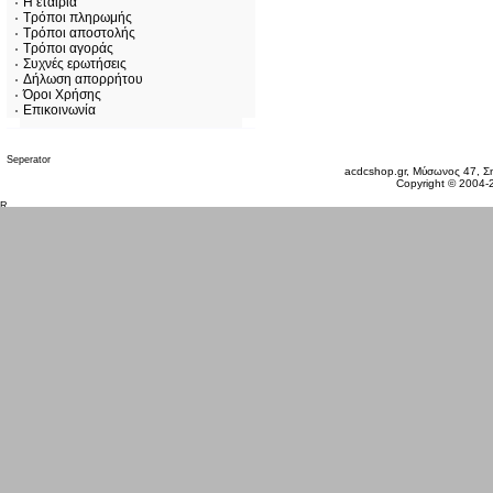
Η εταιρία
Τρόποι πληρωμής
Τρόποι αποστολής
Τρόποι αγοράς
Συχνές ερωτήσεις
Δήλωση απορρήτου
Όροι Χρήσης
Επικοινωνία
Δευτέρα 10 Αυγ, 2026
acdcshop.gr, Μύσωνος 47, Ση
Copyright © 2004-