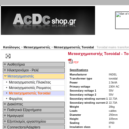
Νέα προϊόντα
Πλοηγός
Εταιρία
Λογαριασμός
Κατάλογος
»
Μετασχηματιστές
»
Μετασχηματιστές Toroidal
: Toroidal mains transf
Μετασχηματιστής Toroidal - To
Kατηγοριες
PDF
Αισθητήρια
Ηλεκτρονόμοι - Ρελέ
Specifications
Manufacturer
INDEL
Μετασχηματιστές
Transformer type
toroidal
Μετασχηματιστές Πλακέτας
Power
2.5kVA
Primary voltage
230V AC
Μετασχηματιστές Ρευματος
Secondary voltage 1
55V
Μετασχηματιστές Toroidal
Secondary voltage 2
55V
Φερρίτες
Secondary winding current 1
22.73A
Secondary winding current 2
22.73A
Διακόπτες
Weight
20kg
Παθητικά Εξαρτήματα
Leads
cables
Diameter
250mm
Hμιαγωγοί
Height
105mm
Εξοπλισμός εργαστηρίου
Sealing
IP00
Connectors/Adapters
Insulation class
II