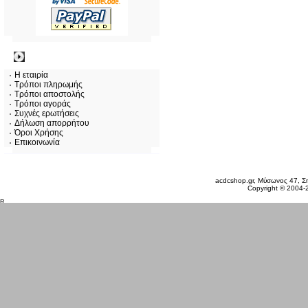
Πληροφορίες
Η εταιρία
Τρόποι πληρωμής
Τρόποι αποστολής
Τρόποι αγοράς
Συχνές ερωτήσεις
Δήλωση απορρήτου
Όροι Χρήσης
Επικοινωνία
Σάββατο 08 Αυγ, 2026
acdcshop.gr, Μύσωνος 47, Ση
Copyright © 2004-