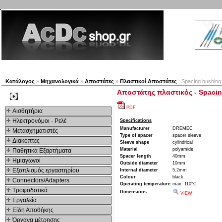
Νέα προϊόντα
Πλοηγός
Εταιρία
Λογαριασμός
Κατάλογος
»
Μηχανολογικά
»
Αποστάτες
»
Πλαστικοί Αποστάτες
: Spacing bushing
Αποστάτης πλαστικός - Spacin
Kατηγοριες
PDF
Αισθητήρια
Ηλεκτρονόμοι - Ρελέ
Specifications
Manufacturer
DREMEC
Μετασχηματιστές
Type of spacer
spacer sleeve
Διακόπτες
Sleeve shape
cylindrical
Material
polyamide
Παθητικά Εξαρτήματα
Spacer length
40mm
Hμιαγωγοί
Outside diameter
10mm
Εξοπλισμός εργαστηρίου
Internal diameter
5.2mm
Colour
black
Connectors/Adapters
Operating temperature
max. 110°C
Τροφοδοτικά
Dimensions
VIEW
Εργαλεία
Είδη Αποθήκης
Όργανα μέτρησης