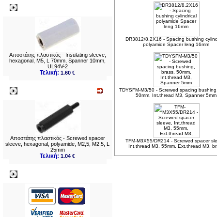
Δημοφιλή
DR3812/8.2X16 - Spacing bushing cylind
polyamide Spacer leng 16mm
Αποστάτης πλαστικός - Insulating sleeve,
hexagonal, M5, L 70mm, Spanner 10mm,
UL94V-2
Τελική:
1.60 €
Νεο
TDYSFM-M3/50 - Screwed spacing bushing,
50mm, Int.thread M3, Spanner 5mm
Αποστάτης πλαστικός - Screwed spacer
TFM-M3X55/DR214 - Screwed spacer sle
sleeve, hexagonal, polyamide, M2,5, M2,5, L
Int.thread M3, 55mm, Ext.thread M3, b
25mm
Τελική:
1.04 €
Πληρωμες