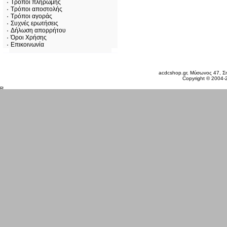
Τρόποι πληρωμής
Τρόποι αποστολής
Τρόποι αγοράς
Συχνές ερωτήσεις
Δήλωση απορρήτου
Όροι Χρήσης
Επικοινωνία
Σάββατο 08 Αυγ, 2026
acdcshop.gr, Μύσωνος 47, Ση
Copyright © 2004-