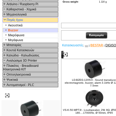
Gross weight
1.116 g
Arduino / Raspberry Pi
Καθαριστικά - Χημικά
Μηχανολογικά
Πηγές ήχου
Ακουστικά
Buzzer
Μικρόφωνα
Μεγάφωνα
Μπαταρίες
Κατασκευαστές
---
BESTAR
DIGIS
:
|
|
Κουτιά Κατασκευών
Δείτε ακόμα
Καλώδια - Καλωδιώσεις
Αναλώσιμα 3D Printer
Πλακέτες - Breadboard
Ηλεκτρονικά ΚΙΤ
Οπτοηλεκτρονικά
Ψυκτικά
LD-BZEG-1205/3 - Sound transduce
electromagnetic, buzzer, alarm 3.1kHz Ø 
Αυτοματισμοί - PLC
7.5mm
Δημοφιλή
VS-K-50-WPT-8 - Loudspeaker, 2W, 8Ω, Ø
180....17000Hz, Ø 50mm, IP65