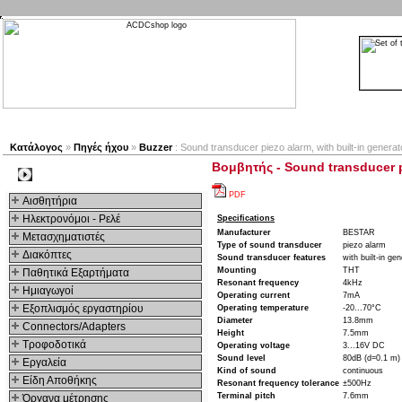
Νέα προϊόντα
Πλοηγός
Εταιρία
Λογαριασμός
Κατάλογος
»
Πηγές ήχου
»
Buzzer
: Sound transducer piezo alarm, with built-in genera
Βομβητής - Sound transducer pi
Kατηγοριες
PDF
Αισθητήρια
Ηλεκτρονόμοι - Ρελέ
Specifications
Manufacturer
BESTAR
Μετασχηματιστές
Type of sound transducer
piezo alarm
Διακόπτες
Sound transducer features
with built-in gen
Mounting
THT
Παθητικά Εξαρτήματα
Resonant frequency
4kHz
Hμιαγωγοί
Operating current
7mA
Εξοπλισμός εργαστηρίου
Operating temperature
-20...70°C
Diameter
13.8mm
Connectors/Adapters
Height
7.5mm
Τροφοδοτικά
Operating voltage
3...16V DC
Sound level
80dB (d=0.1 m)
Εργαλεία
Kind of sound
continuous
Είδη Αποθήκης
Resonant frequency tolerance
±500Hz
Terminal pitch
7.6mm
Όργανα μέτρησης