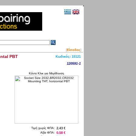
[
Είσοδος
]
ontal PBT
Κωδικός:
15121
120591-1
Κάντε Κλικ για Μεγέθυνση
Τιμή χωρίς ΦΠΑ:
2.43 €
Αξία ΦΠΑ:
0.58 €