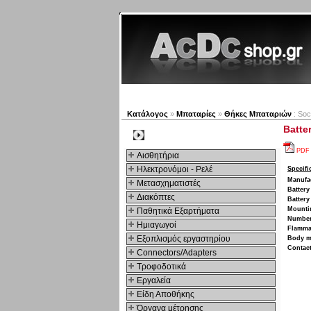
Νέα προϊόντα
Πλοηγός
Κατάλογος
»
Μπαταρίες
»
Θήκες Μπαταριών
: Soc
Batte
Kατηγοριες
PDF
Αισθητήρια
Ηλεκτρονόμοι - Ρελέ
Specifi
Manufa
Μετασχηματιστές
Battery
Διακόπτες
Battery
Mounti
Παθητικά Εξαρτήματα
Number 
Hμιαγωγοί
Flammab
Εξοπλισμός εργαστηρίου
Body ma
Contact
Connectors/Adapters
Τροφοδοτικά
Εργαλεία
Είδη Αποθήκης
Όργανα μέτρησης