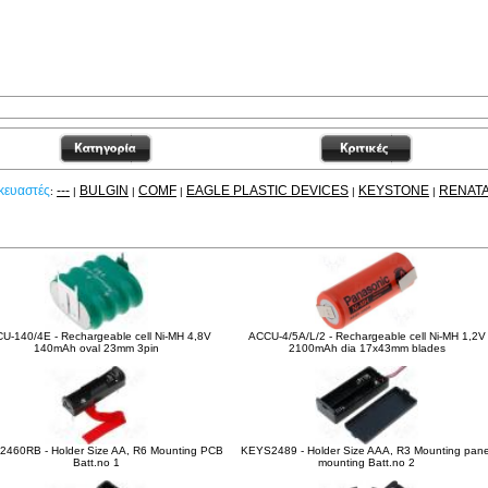
κευαστές
---
BULGIN
COMF
EAGLE PLASTIC DEVICES
KEYSTONE
RENAT
:
|
|
|
|
|
είτε ακόμα
U-140/4E - Rechargeable cell Ni-MH 4,8V
ACCU-4/5A/L/2 - Rechargeable cell Ni-MH 1,2V
140mAh oval 23mm 3pin
2100mAh dia 17x43mm blades
460RB - Holder Size AA, R6 Mounting PCB
KEYS2489 - Holder Size AAA, R3 Mounting pane
Batt.no 1
mounting Batt.no 2