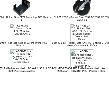
94 - Holder Size 6F22 Mounting PCB Batt.no
CH075-2032 - Socket Size 2032,BR2032,CR203
1
Batt.no 1
968 - Contact, Size 6F22, Mounting PCB,
SBH-421-1A - Holder, Size AAA, R3, Batt.no 2, Le
Batt.no 1
cables, Colour black, 150mm
314 - Re-battery Ni-MH, 2/3AAA,2/3R3, 3.6V,
ACCU-R6/2700GPPRB4 - Re-battery Ni-MH, AA, 1.
300mAh, Leads cables
2600mAh, ReCYKO+ PRO, Package blister