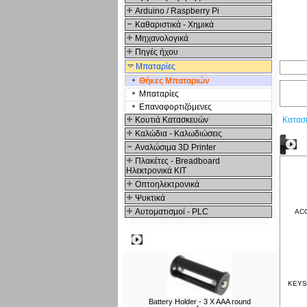
Arduino / Raspberry Pi
Καθαριστικά - Χημικά
Μηχανολογικά
Πηγές ήχου
Μπαταρίες
Θήκες Μπαταριών
Μπαταρίες
Επαναφορτιζόμενες
Κουτιά Κατασκευών
Κατασ
Καλώδια - Καλωδιώσεις
Δ
Αναλώσιμα 3D Printer
Πλακέτες - Breadboard
Ηλεκτρονικά ΚΙΤ
Οπτοηλεκτρονικά
Ψυκτικά
Αυτοματισμοί - PLC
ACC
Δημοφιλή
KEYS2
Battery Holder - 3 X AAA round