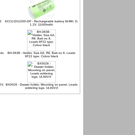
2
ACCU-D/11000-GP - Rechargeable battery Ni-MH, D,
1.2V, 11000mAh
ads
BH-383B - Holder, Size AA, R6, Batt.no 8, Leads
6F22 type, Colour black
2V,
BX0026 - Drawer holder, Mounting on panel, Leads
soldering lugs, UL94V-0