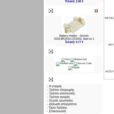
Τελική:
2.90 €
Νεο
KEYS12
Battery Holder - Socket,
2032,BR2032,CR2032, Batt.no 1
Τελική:
0.77 €
KEYS
Πληρωμες
ACCU-T
Πληροφορίες
Η εταιρία
Τρόποι πληρωμής
Τρόποι αποστολής
Τρόποι αγοράς
Συχνές ερωτήσεις
Δήλωση απορρήτου
Όροι Χρήσης
Επικοινωνία