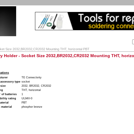
Αναζήτηση:
Εταιρία
Λογαριασμός
Καλάθι
Επικοινωνία
ket Size 2032,BR2032,CR2032 Mounting THT, horizontal PBT
ry Holder - Socket Size 2032,BR2032,CR2032 Mounting THT, horiz
cations
cturer
TE Connectivity
 accessory type
socket
 size
2032, BR2032, CR2032
ng
THT, horizontal
of batteries
1
ility rating
UL94V-0
terial
PBT
 material
phosphor bronze