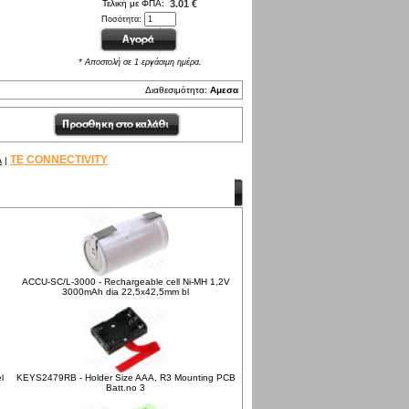
Τελική με ΦΠΑ:
3.01 €
Ποσότητα:
* Αποστολή σε 1 εργάσιμη ημέρα.
Διαθεσιμότητα:
Αμεσα
A
TE CONNECTIVITY
|
ACCU-SC/L-3000 - Rechargeable cell Ni-MH 1,2V
3000mAh dia 22,5x42,5mm bl
l
KEYS2479RB - Holder Size AAA, R3 Mounting PCB
Batt.no 3