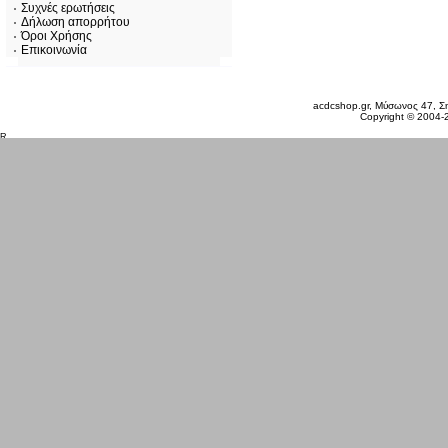
Συχνές ερωτήσεις
Δήλωση απορρήτου
Όροι Χρήσης
Επικοινωνία
Πέμπτη 06 Αυγ, 2026
acdcshop.gr, Μύσωνος 47, Ση
Copyright © 2004-