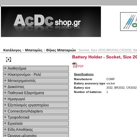
Νέα προϊόντα
Πλοηγός
Εταιρία
Λογαριασμός
Κατάλογος
»
Μπαταρίες
»
Θήκες Μπαταριών
: Socket, Size 2032,BR2032,CR2032, Bat
Battery Holder - Socket, Size 
Kατηγοριες
PDF
Αισθητήρια
Ηλεκτρονόμοι - Ρελέ
Specifications
Manufacturer
COMF
Μετασχηματιστές
Battery accessory type
socket
Διακόπτες
Battery size
2032, BR2032, CR2032
Number of batteries
1
Παθητικά Εξαρτήματα
Hμιαγωγοί
Εξοπλισμός εργαστηρίου
Connectors/Adapters
Τροφοδοτικά
Εργαλεία
Είδη Αποθήκης
Όργανα μέτρησης