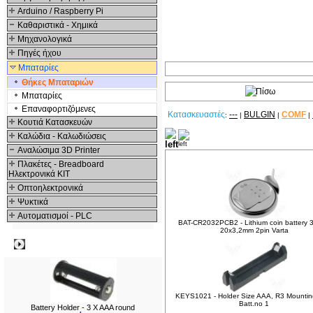
Arduino / Raspberry Pi
Καθαριστικά - Χημικά
Μηχανολογικά
Πηγές ήχου
Μπαταρίες
Θήκες Μπαταριών
Μπαταρίες
Επαναφορτιζόμενες
Κατασκευαστές
---
BULGIN
COMF
:
|
|
|
Κουτιά Κατασκευών
Καλώδια - Καλωδιώσεις
Δείτε ακόμα
Αναλώσιμα 3D Printer
Πλακέτες - Breadboard
Ηλεκτρονικά ΚΙΤ
Οπτοηλεκτρονικά
Ψυκτικά
Αυτοματισμοί - PLC
BAT-CR2032PCB2 - Lithium coin battery 
20x3,2mm 2pin Varta
Δημοφιλή
KEYS1021 - Holder Size AAA, R3 Mounti
Batt.no 1
Battery Holder - 3 X AAA round