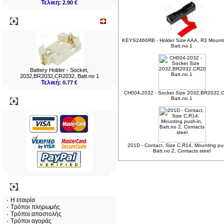
Τελική:
2.90 €
Νεο
KEYS2466RB - Holder Size AAA, R3 Mount
Batt.no 1
Battery Holder - Socket,
2032,BR2032,CR2032, Batt.no 1
Τελική:
0.77 €
CH004-2032 - Socket Size 2032,BR2032,
Batt.no 1
Πληρωμες
201D - Contact, Size C,R14, Mounting pu
Batt.no 2, Contacts steel
Πληροφορίες
Η εταιρία
Τρόποι πληρωμής
Τρόποι αποστολής
Τρόποι αγοράς