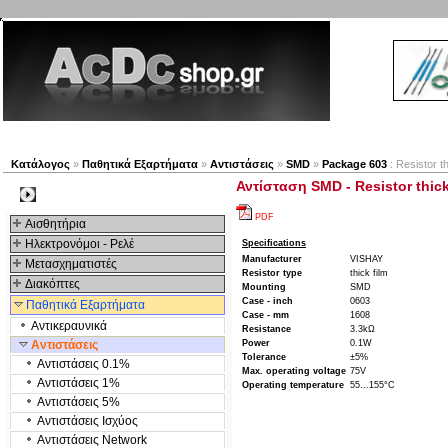
Νέα προϊόντα
Πλοηγός
Εταιρία
Λογαριασμός
Κατάλογος
»
Παθητικά Εξαρτήματα
»
Αντιστάσεις
»
SMD
»
Package 603
: Resistor t
Αντίσταση SMD - Resistor thick 
Kατηγοριες
PDF
Αισθητήρια
Ηλεκτρονόμοι - Ρελέ
Specifications
Manufacturer
VISHAY
Μετασχηματιστές
Resistor type
thick film
Διακόπτες
Mounting
SMD
Case - inch
0603
Παθητικά Εξαρτήματα
Case - mm
1608
Αντικεραυνικά
Resistance
3.3kΩ
Αντιστάσεις
Power
0.1W
Tolerance
±5%
Αντιστάσεις 0.1%
Max. operating voltage
75V
Αντιστάσεις 1%
Operating temperature
55...155°C
Αντιστάσεις 5%
Αντιστάσεις Ισχύος
Αντιστάσεις Network