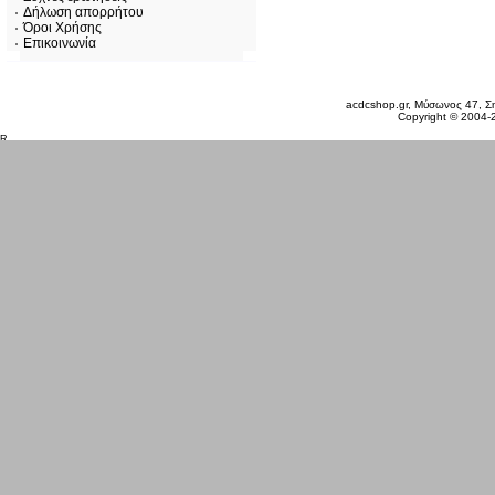
Δήλωση απορρήτου
Όροι Χρήσης
Επικοινωνία
Σάββατο 08 Αυγ, 2026
acdcshop.gr, Μύσωνος 47, Ση
Copyright © 2004-