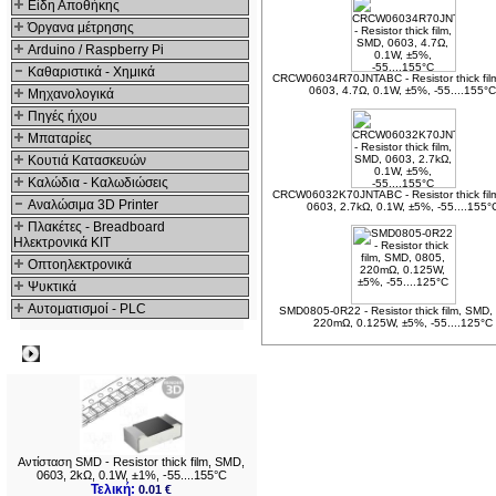
Είδη Αποθήκης
Όργανα μέτρησης
Arduino / Raspberry Pi
Καθαριστικά - Χημικά
CRCW06034R70JNTABC - Resistor thick fil
0603, 4.7Ω, 0.1W, ±5%, -55....155°
Μηχανολογικά
Πηγές ήχου
Μπαταρίες
Κουτιά Κατασκευών
Καλώδια - Καλωδιώσεις
CRCW06032K70JNTABC - Resistor thick fil
Αναλώσιμα 3D Printer
0603, 2.7kΩ, 0.1W, ±5%, -55....155°
Πλακέτες - Breadboard
Ηλεκτρονικά ΚΙΤ
Οπτοηλεκτρονικά
Ψυκτικά
Αυτοματισμοί - PLC
SMD0805-0R22 - Resistor thick film, SMD,
220mΩ, 0.125W, ±5%, -55....125°C
Δημοφιλή
Αντίσταση SMD - Resistor thick film, SMD,
0603, 2kΩ, 0.1W, ±1%, -55....155°C
Τελική:
0.01 €