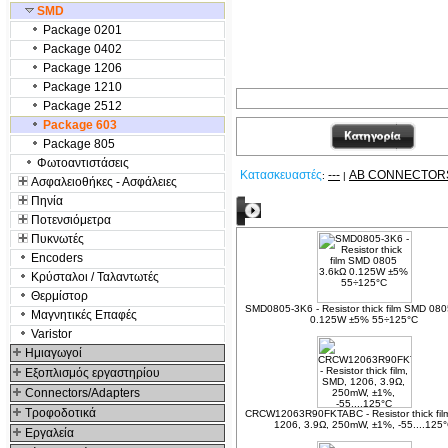
SMD
Package 0201
Package 0402
Package 1206
Package 1210
Package 2512
Package 603
Package 805
Φωτοαντιστάσεις
Κατασκευαστές
---
AB CONNECTOR
:
|
Ασφαλειοθήκες - Ασφάλειες
Πηνία
Δείτε ακόμα
Ποτενσιόμετρα
Πυκνωτές
Encoders
Κρύσταλοι / Ταλαντωτές
Θερμίστορ
SMD0805-3K6 - Resistor thick film SMD 08
Μαγνητικές Επαφές
0.125W ±5% 55÷125°C
Varistor
Hμιαγωγοί
Εξοπλισμός εργαστηρίου
Connectors/Adapters
Τροφοδοτικά
CRCW12063R90FKTABC - Resistor thick fil
1206, 3.9Ω, 250mW, ±1%, -55....125
Εργαλεία