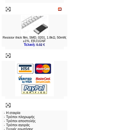
Νεο
Resistor thick film, SMD, 0201, 1.8kΩ, 50mW,
±1%, ERJ1GNF
Τελική:
0.02 €
Πληρωμες
Πληροφορίες
Η εταιρία
Τρόποι πληρωμής
Τρόποι αποστολής
Τρόποι αγοράς
Συχνές ερωτήσεις