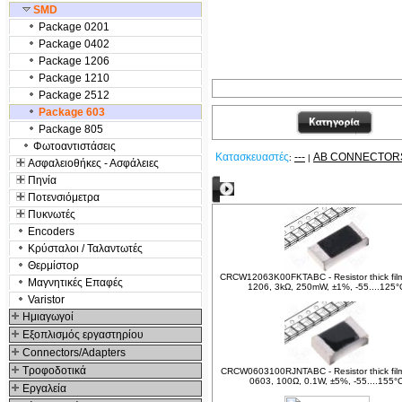
SMD
Package 0201
Package 0402
Package 1206
Package 1210
Package 2512
Package 603
Package 805
Φωτοαντιστάσεις
Κατασκευαστές
---
AB CONNECTOR
:
|
Ασφαλειοθήκες - Ασφάλειες
Πηνία
Δείτε ακόμα
Ποτενσιόμετρα
Πυκνωτές
Encoders
Κρύσταλοι / Ταλαντωτές
Θερμίστορ
CRCW12063K00FKTABC - Resistor thick fil
Μαγνητικές Επαφές
1206, 3kΩ, 250mW, ±1%, -55....125°
Varistor
Hμιαγωγοί
Εξοπλισμός εργαστηρίου
Connectors/Adapters
Τροφοδοτικά
CRCW0603100RJNTABC - Resistor thick fil
0603, 100Ω, 0.1W, ±5%, -55....155°
Εργαλεία