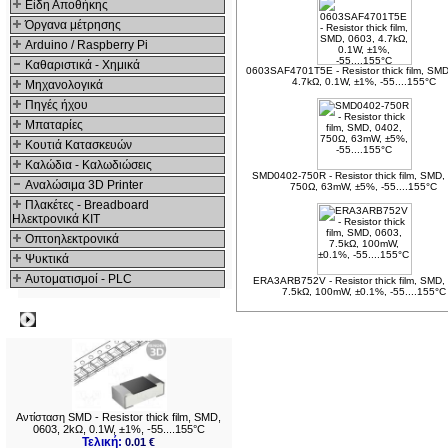
Είδη Αποθήκης
Όργανα μέτρησης
Arduino / Raspberry Pi
Καθαριστικά - Χημικά
0603SAF4701T5E - Resistor thick film, SMD
4.7kΩ, 0.1W, ±1%, -55....155°C
Μηχανολογικά
Πηγές ήχου
Μπαταρίες
Κουτιά Κατασκευών
Καλώδια - Καλωδιώσεις
SMD0402-750R - Resistor thick film, SMD,
Αναλώσιμα 3D Printer
750Ω, 63mW, ±5%, -55....155°C
Πλακέτες - Breadboard
Ηλεκτρονικά ΚΙΤ
Οπτοηλεκτρονικά
Ψυκτικά
Αυτοματισμοί - PLC
ERA3ARB752V - Resistor thick film, SMD,
7.5kΩ, 100mW, ±0.1%, -55....155°C
Δημοφιλή
Αντίσταση SMD - Resistor thick film, SMD,
0603, 2kΩ, 0.1W, ±1%, -55....155°C
Τελική:
0.01 €