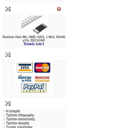
Νεο
Resistor thick film, SMD, 0201, 1.8kΩ, 50mW,
±1%, ERJ1GNF
Τελική:
0.02 €
Πληρωμες
Πληροφορίες
Η εταιρία
Τρόποι πληρωμής
Τρόποι αποστολής
Τρόποι αγοράς
Συχνές ερωτήσεις