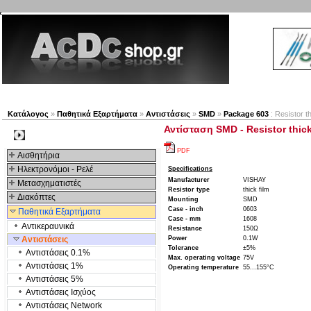
Νέα προϊόντα
Πλοηγός
Εταιρία
Λογαριασμός
Κατάλογος
»
Παθητικά Εξαρτήματα
»
Αντιστάσεις
»
SMD
»
Package 603
: Resistor t
Αντίσταση SMD - Resistor thick 
Kατηγοριες
PDF
Αισθητήρια
Ηλεκτρονόμοι - Ρελέ
Specifications
Manufacturer
VISHAY
Μετασχηματιστές
Resistor type
thick film
Διακόπτες
Mounting
SMD
Case - inch
0603
Παθητικά Εξαρτήματα
Case - mm
1608
Αντικεραυνικά
Resistance
150Ω
Αντιστάσεις
Power
0.1W
Tolerance
±5%
Αντιστάσεις 0.1%
Max. operating voltage
75V
Αντιστάσεις 1%
Operating temperature
55...155°C
Αντιστάσεις 5%
Αντιστάσεις Ισχύος
Αντιστάσεις Network