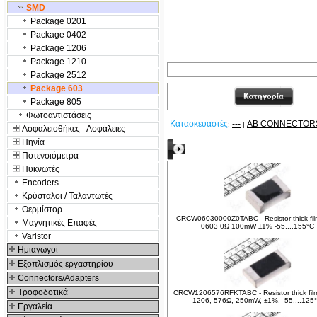
SMD
Package 0201
Package 0402
Package 1206
Package 1210
Package 2512
Package 603
Package 805
Φωτοαντιστάσεις
Κατασκευαστές
---
AB CONNECTOR
:
|
Ασφαλειοθήκες - Ασφάλειες
Πηνία
Δείτε ακόμα
Ποτενσιόμετρα
Πυκνωτές
Encoders
Κρύσταλοι / Ταλαντωτές
Θερμίστορ
CRCW06030000Z0TABC - Resistor thick fi
Μαγνητικές Επαφές
0603 0Ω 100mW ±1% -55....155°C
Varistor
Hμιαγωγοί
Εξοπλισμός εργαστηρίου
Connectors/Adapters
Τροφοδοτικά
CRCW1206576RFKTABC - Resistor thick fil
1206, 576Ω, 250mW, ±1%, -55....125
Εργαλεία