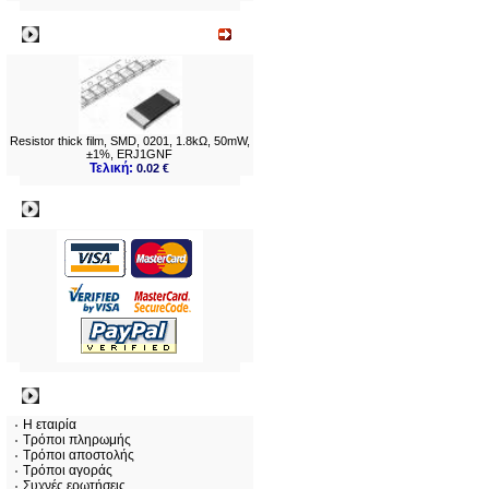
Νεο
Resistor thick film, SMD, 0201, 1.8kΩ, 50mW,
±1%, ERJ1GNF
Τελική:
0.02 €
Πληρωμες
Πληροφορίες
Η εταιρία
Τρόποι πληρωμής
Τρόποι αποστολής
Τρόποι αγοράς
Συχνές ερωτήσεις