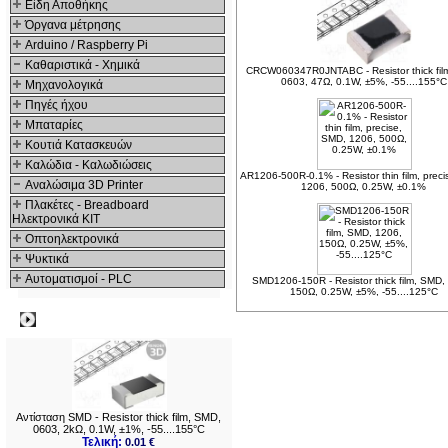
Είδη Αποθήκης
Όργανα μέτρησης
Arduino / Raspberry Pi
Καθαριστικά - Χημικά
CRCW060347R0JNTABC - Resistor thick fil
0603, 47Ω, 0.1W, ±5%, -55....155°C
Μηχανολογικά
Πηγές ήχου
Μπαταρίες
Κουτιά Κατασκευών
Καλώδια - Καλωδιώσεις
AR1206-500R-0.1% - Resistor thin film, prec
Αναλώσιμα 3D Printer
1206, 500Ω, 0.25W, ±0.1%
Πλακέτες - Breadboard
Ηλεκτρονικά ΚΙΤ
Οπτοηλεκτρονικά
Ψυκτικά
Αυτοματισμοί - PLC
SMD1206-150R - Resistor thick film, SMD,
150Ω, 0.25W, ±5%, -55....125°C
Δημοφιλή
Αντίσταση SMD - Resistor thick film, SMD,
0603, 2kΩ, 0.1W, ±1%, -55....155°C
Τελική:
0.01 €