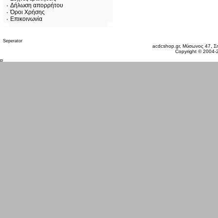
Δήλωση απορρήτου
Όροι Χρήσης
Επικοινωνία
Σάββατο 08 Αυγ, 2026
acdcshop.gr, Μύσωνος 47, Ση
Copyright © 2004-