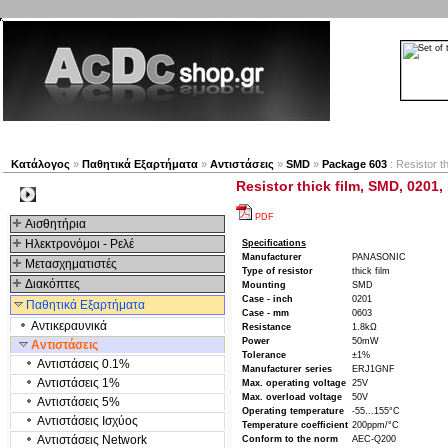
Νέα προϊόντα
Πλοηγός
Εταιρία
Λογαριασμός
Κατάλογος
»
Παθητικά Εξαρτήματα
»
Αντιστάσεις
»
SMD
»
Package 603
: Resistor 
Resistor thick film, SMD, 020
Kατηγοριες
PDF
Αισθητήρια
Ηλεκτρονόμοι - Ρελέ
Specifications
Manufacturer
PANASONIC
Μετασχηματιστές
Type of resistor
thick film
Διακόπτες
Mounting
SMD
Case - inch
0201
Παθητικά Εξαρτήματα
Case - mm
0603
Αντικεραυνικά
Resistance
1.8kΩ
Power
50mW
Αντιστάσεις
Tolerance
±1%
Αντιστάσεις 0.1%
Manufacturer series
ERJ1GNF
Αντιστάσεις 1%
Max. operating voltage
25V
Max. overload voltage
50V
Αντιστάσεις 5%
Operating temperature
-55...155°C
Αντιστάσεις Ισχύος
Temperature coefficient
200ppm/°C
Αντιστάσεις Network
Conform to the norm
AEC-Q200