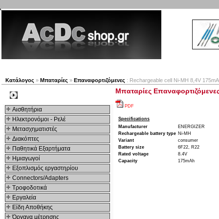
Νέα προϊόντα
Πλοηγός
Εταιρία
Λογαριασμός
Κατάλογος
»
Μπαταρίες
»
Επαναφορτιζόμενες
: Rechargeable cell Ni-MH 8,4V 175mA
Μπαταρίες Επαναφορτιζόμενες 
Kατηγοριες
PDF
Αισθητήρια
Ηλεκτρονόμοι - Ρελέ
Specifications
Manufacturer
ENERGIZER
Μετασχηματιστές
Rechargeable battery type
Ni-MH
Διακόπτες
Variant
consumer
Battery size
6F22, R22
Παθητικά Εξαρτήματα
Rated voltage
8.4V
Hμιαγωγοί
Capacity
175mAh
Εξοπλισμός εργαστηρίου
Connectors/Adapters
Τροφοδοτικά
Εργαλεία
Είδη Αποθήκης
Όργανα μέτρησης