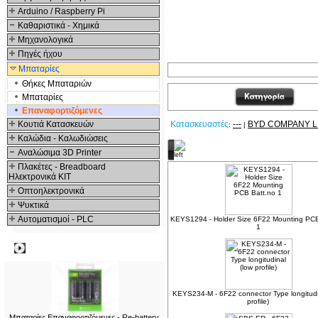
Arduino / Raspberry Pi
Καθαριστικά - Χημικά
Μηχανολογικά
Πηγές ήχου
Μπαταρίες
Θήκες Μπαταριών
Μπαταρίες
Επαναφορτιζόμενες
Κουτιά Κατασκευών
Κατασκευαστές
---
BYD COMPANY L
:
|
Καλώδια - Καλωδιώσεις
Σχετικά Προϊόντα
Αναλώσιμα 3D Printer
Πλακέτες - Breadboard
Ηλεκτρονικά ΚΙΤ
Οπτοηλεκτρονικά
Ψυκτικά
Αυτοματισμοί - PLC
KEYS1294 - Holder Size 6F22 Mounting PCB
1
Δημοφιλή
KEYS234-M - 6F22 connector Type longitudi
profile)
Μπαταρίες Επαναφορτιζόμενες - Re-battery