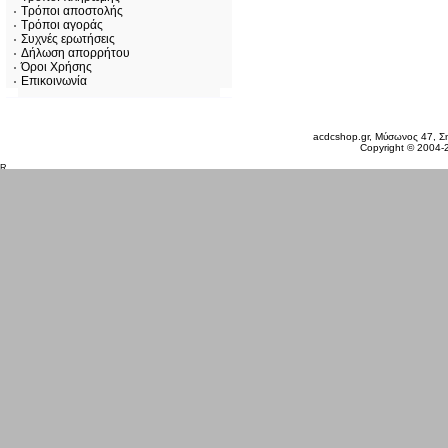
Τρόποι αποστολής
Τρόποι αγοράς
Συχνές ερωτήσεις
Δήλωση απορρήτου
Όροι Χρήσης
Επικοινωνία
Σάββατο 08 Αυγ, 2026
acdcshop.gr, Μύσωνος 47, Ση
Copyright © 2004-