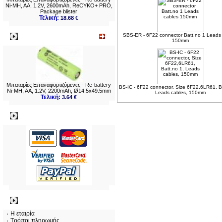
Ni-MH, AA, 1.2V, 2600mAh, ReCYKO+ PRO,
Package blister
Τελική:
18.68 €
SBS-ER - 6F22 connector Batt.no 1 Leads
Νεο
150mm
Μπαταρίες Επαναφορτιζόμενες - Re-battery
BS-IC - 6F22 connector, Size 6F22,6LR61, B
Ni-MH, AA, 1.2V, 2200mAh, Ø14.5x49.5mm
Leads cables, 150mm
Τελική:
3.64 €
Πληρωμες
Πληροφορίες
Η εταιρία
Τρόποι πληρωμής