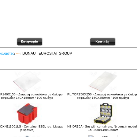
κευαστές
---
DONAU
EUROSTAT GROUP
:
|
|
είτε ακόμα
R140X150 - Διαφανή σακουλάκια με κλείσιμο
PL.TOR150X250 - Διαφανή σακουλάκια με κλείσι
ασφαλείας 140X150mm / 100 τεμάχια
ασφαλείας 150X250mm / 100 τεμάχια
XN111661LS - Container ESD, red, Liastat
NB-DR15A - Set with containers, Nr cont.in modu
(dispative)
15, 300x145x330mm