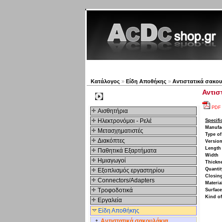
Νέα προϊόντα
Πλοηγός
Κατάλογος
»
Είδη Αποθήκης
»
Αντιστατικά σακου
Αντισ
Kατηγοριες
PDF
Αισθητήρια
Ηλεκτρονόμοι - Ρελέ
Specifi
Manufa
Μετασχηματιστές
Type of
Διακόπτες
Versio
Length
Παθητικά Εξαρτήματα
Width
Hμιαγωγοί
Thickn
Quantit
Εξοπλισμός εργαστηρίου
Closin
Connectors/Adapters
Materia
Τροφοδοτικά
Surface
Kind of
Εργαλεία
Είδη Αποθήκης
Αντιστατικά σακουλάκια