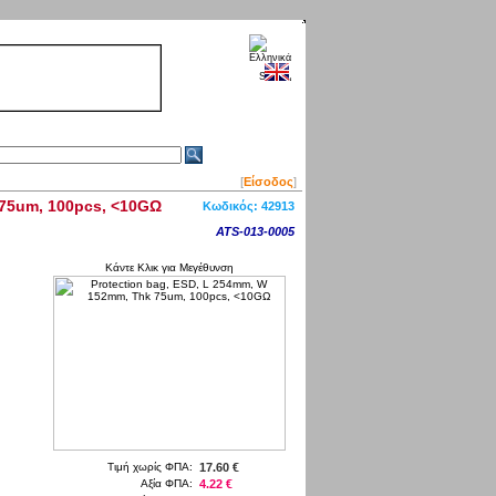
[
Είσοδος
]
 75um, 100pcs, <10GΩ
Κωδικός:
42913
ATS-013-0005
Κάντε Κλικ για Μεγέθυνση
Τιμή χωρίς ΦΠΑ:
17.60 €
Αξία ΦΠΑ:
4.22 €