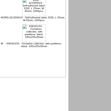
, W
ERS-421500015 - Self-adhesive label, ESD, L 25mm,
W 45mm, 1000pcs.
, W
KNO20154 - Container collective, with partitions,
black, 195x155x35mm