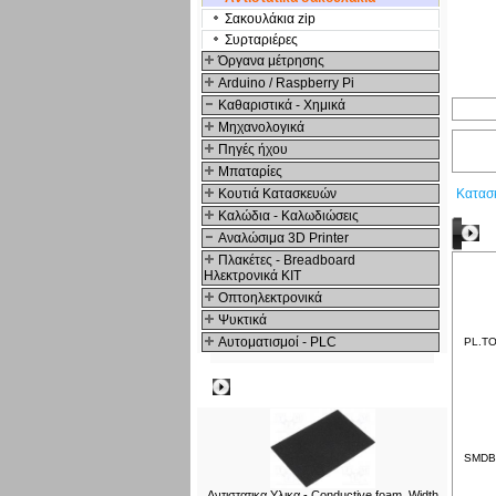
Σακουλάκια zip
Συρταριέρες
Όργανα μέτρησης
Arduino / Raspberry Pi
Καθαριστικά - Χημικά
Μηχανολογικά
Πηγές ήχου
Μπαταρίες
Κουτιά Κατασκευών
Κατασ
Καλώδια - Καλωδιώσεις
Δ
Αναλώσιμα 3D Printer
Πλακέτες - Breadboard
Ηλεκτρονικά ΚΙΤ
Οπτοηλεκτρονικά
Ψυκτικά
Αυτοματισμοί - PLC
PL.TO
Δημοφιλή
SMDBO
Αντιστατικα Υλικα - Conductive foam, Width