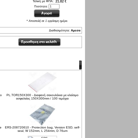
Τελική με ΦΠΑ:
21.82 €
Ποσότητα:
* Αποστολή σε 1 εργάσιμη ημέρα.
Διαθεσιμότητα:
Αμεσα
μο
PL.TOR150X300 - Διαφανή σακουλάκια με κλείσιμο
ασφαλείας 150X300mm / 100 τεμάχια
le
ERS-208720610 - Protection bag, Version ESD, self-
seal, W 152mm, L 254mm, D 76um