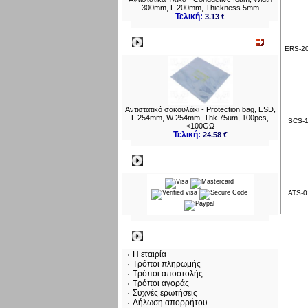
300mm, L 200mm, Thickness 5mm
Τελική:
3.13 €
Νεο
ERS-20
Αντιστατικό σακουλάκι - Protection bag, ESD,
L 254mm, W 254mm, Thk 75um, 100pcs,
SCS-1
<100GΩ
Τελική:
24.58 €
Πληρωμες
ATS-0
Πληροφορίες
Η εταιρία
Τρόποι πληρωμής
Τρόποι αποστολής
Τρόποι αγοράς
Συχνές ερωτήσεις
Δήλωση απορρήτου