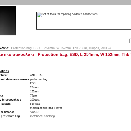
Αναζήτηση:
Εταιρία
Λογαριασμός
Καλάθι
Επικοινωνία
λάκια
: Protection bag, ESD, L 254mm, W 152mm, Thk 75um, 100pcs, <10GΩ
τατικό σακουλάκι - Protection bag, ESD, L 254mm, W 152mm, Thk
cations
cturer
ANTISTAT
 antistatic accessories
protection bag
n
ESD
254mm
152mm
ess
75µm
y in set/package
100pcs.
g system
self-seal
l
metallized film bag 4-layer
 resistance
<10GΩ
 protective bag
metallised, shielding