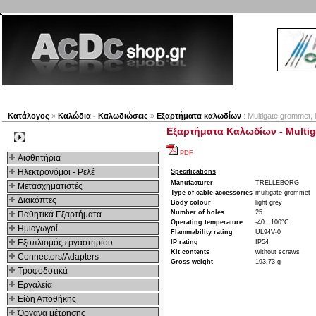
Νέα προϊόντα
Πλοηγός
Εταιρία
Λογαριασμός
Κατάλογος
»
Καλώδια - Καλωδιώσεις
»
Εξαρτήματα καλωδίων
: Multigate grommet, 
Εξαρτήματα Καλωδίων - Multigat
Kατηγοριες
PDF
Αισθητήρια
Ηλεκτρονόμοι - Ρελέ
Specifications
Manufacturer
TRELLEBORG
Μετασχηματιστές
Type of cable accessories
multigate grommet
Διακόπτες
Body colour
light grey
Number of holes
25
Παθητικά Εξαρτήματα
Operating temperature
-40...100°C
Hμιαγωγοί
Flammability rating
UL94V-0
Εξοπλισμός εργαστηρίου
IP rating
IP54
Kit contents
without screws
Connectors/Adapters
Gross weight
193.73 g
Τροφοδοτικά
Εργαλεία
Είδη Αποθήκης
Όργανα μέτρησης