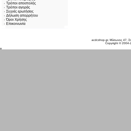
Τρόποι αποστολής
Τρόποι αγοράς
Συχνές ερωτήσεις
Δήλωση απορρήτου
Όροι Χρήσης
Επικοινωνία
Παρασκευή 07 Αυγ, 2026
acdcshop.gr, Μύσωνος 47, Ση
Copyright © 2004-