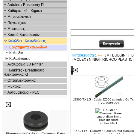
Arduino / Raspberry Pi
Καθαριστικά - Χημικά
Μηχανολογικά
Πηγές ήχου
Μπαταρίες
Κουτιά Κατασκευών
Καλώδια - Καλωδιώσεις
Εξαρτήματα καλωδίων
Καλώδια
Κατασκευαστές
---
3M
BULGIN
FI
:
|
|
|
Καλωδιώσεις
MOLEX
NINIGI
RICHCO PLASTIC
|
|
|
Αναλώσιμα 3D Printer
Δείτε ακόμα
Πλακέτες - Breadboard
Ηλεκτρονικά ΚΙΤ
Οπτοηλεκτρονικά
Ψυκτικά
Αυτοματισμοί - PLC
JZ500/7X1.5 - Cable JZ500 stranded Cu 7
PVC 300/500V
Δημοφιλή
FIX-GR-15 - Grommet, Panel cutout diam 8
Εξαρτήματα Καλωδίων - Grommet, Panel