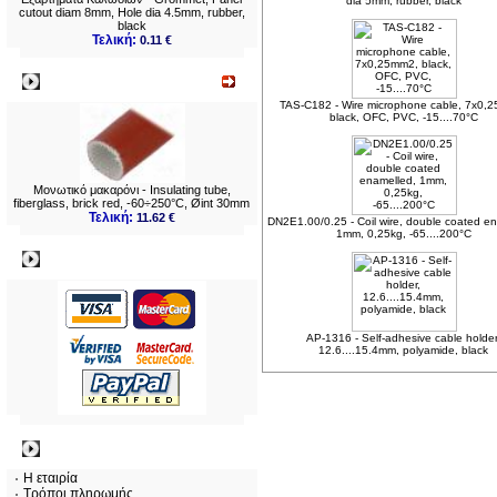
dia 5mm, rubber, black
cutout diam 8mm, Hole dia 4.5mm, rubber,
black
Τελική:
0.11 €
Νεο
TAS-C182 - Wire microphone cable, 7x0,
black, OFC, PVC, -15....70°C
Μονωτικό μακαρόνι - Insulating tube,
fiberglass, brick red, -60÷250°C, Øint 30mm
Τελική:
11.62 €
DN2E1.00/0.25 - Coil wire, double coated e
1mm, 0,25kg, -65....200°C
Πληρωμες
AP-1316 - Self-adhesive cable holder
12.6....15.4mm, polyamide, black
Πληροφορίες
Η εταιρία
Τρόποι πληρωμής