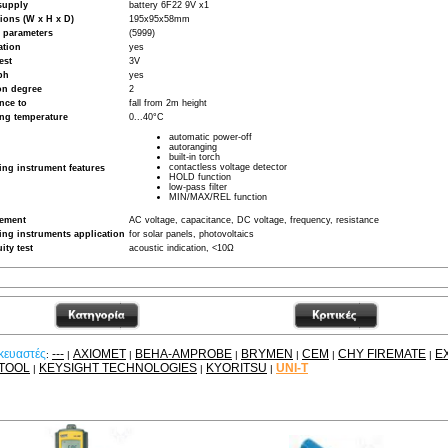
supply
battery 6F22 9V x1
ions (W x H x D)
195x95x58mm
 parameters
(5999)
ation
yes
est
3V
ph
yes
on degree
2
nce to
fall from 2m height
ng temperature
0...40°C
automatic power-off
autoranging
built-in torch
contactless voltage detector
ng instrument features
HOLD function
low-pass filter
MIN/MAX/REL function
ement
AC voltage, capacitance, DC voltage, frequency, resistance
ng instruments application
for solar panels, photovoltaics
ity test
acoustic indication, <10Ω
κευαστές
---
AXIOMET
BEHA-AMPROBE
BRYMEN
CEM
CHY FIREMATE
E
:
|
|
|
|
|
|
TOOL
KEYSIGHT TECHNOLOGIES
KYORITSU
UNI-T
|
|
|
είτε ακόμα