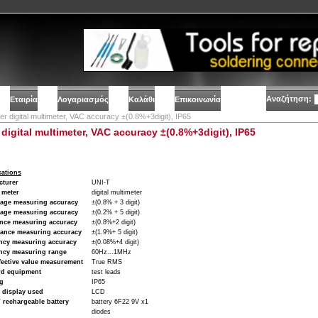
Αναζήτηση:
Εταιρία
Λογαριασμός
Καλάθι
Επικοινωνία
er digital multimeter, VAC accuracy ±(0.8%+3digit), IP65
 digital multimeter, VAC accuracy ±(0.8%+3digit), IP65
cations
cturer
UNI-T
 meter
digital multimeter
tage measuring accuracy
±(0.8% + 3 digit)
tage measuring accuracy
±(0.2% + 5 digit)
ance measuring accuracy
±(0.8%+2 digit)
tance measuring accuracy
±(1.9%+ 5 digit)
ncy measuring accuracy
±(0.08%+4 digit)
ncy measuring range
60Hz...1MHz
fective value measurement
True RMS
rd equipment
test leads
ng
IP65
 display used
LCD
/ rechargeable battery
battery 6F22 9V x1
diodes