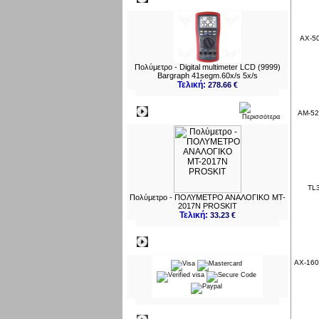
AX-50
Πολύμετρο - Digital multimeter LCD (9999)
Bargraph 41segm.60x/s 5x/s
Τελική:
278.66 €
Νεο
AM-520
TL3
Πολύμετρο - ΠΟΛΥΜΕΤΡΟ ΑΝΑΛΟΓΙΚΟ MT-
2017N PROSKIT
Τελική:
33.23 €
Πληρωμες
AX-160I