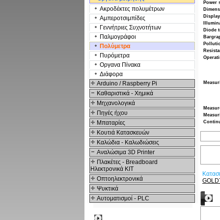
Power 
Ακροδέκτες πολυμέτρων
Dimens
Display
Αμπεροτσιμπίδες
Illumin
Γενvήτριες Συχνοτήτων
Diode t
Παλμογράφοι
Bargra
Polluti
Πολύμετρα
Resista
Πυρόμετρα
Operati
Οργανα Πίνακα
Διάφορα
Arduino / Raspberry Pi
Measuri
Καθαριστικά - Χημικά
Μηχανολογικά
Measur
Πηγές ήχου
Measuri
Μπαταρίες
Continu
Κουτιά Κατασκευών
Καλώδια - Καλωδιώσεις
Αναλώσιμα 3D Printer
Πλακέτες - Breadboard
Ηλεκτρονικά ΚΙΤ
Κατασ
Οπτοηλεκτρονικά
GOLD
Ψυκτικά
Δ
Αυτοματισμοί - PLC
Δημοφιλή