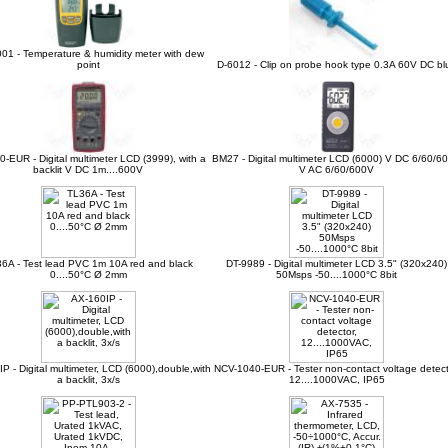
01 - Temperature & humidity meter with dew
point
D-6012 - Clip on probe hook type 0.3A 60V DC bl
-EUR - Digital multimeter LCD (3999), with a
BM27 - Digital multimeter LCD (6000) V DC 6/60/6
backlit V DC 1m....600V
V AC 6/60/600V
6A - Test lead PVC 1m 10A red and black
DT-9989 - Digital multimeter LCD 3.5" (320x240)
0....50°C Ø 2mm
50Msps -50....1000°C 8bit
P - Digital multimeter, LCD (6000),double,with
NCV-1040-EUR - Tester non-contact voltage detect
a backlit, 3x/s
12....1000VAC, IP65