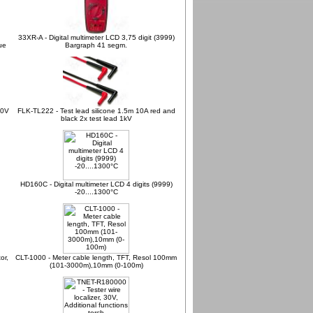
33XR-A - Digital multimeter LCD 3,75 digit (3999)
ue
Bargraph 41 segm.
00V
FLK-TL222 - Test lead silicone 1.5m 10A red and
black 2x test lead 1kV
HD160C - Digital multimeter LCD 4 digits (9999)
-20....1300°C
or,
CLT-1000 - Meter cable length, TFT, Resol 100mm
(101-3000m),10mm (0-100m)