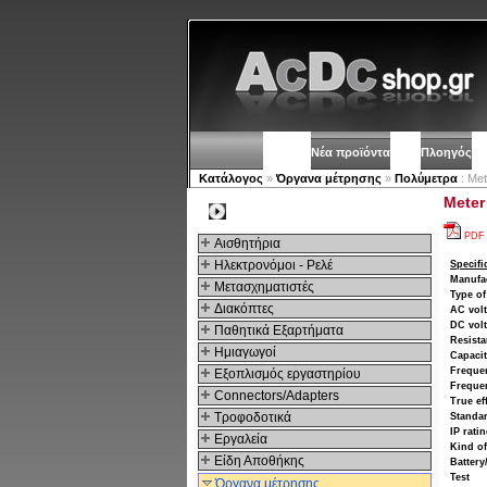
Νέα προϊόντα
Πλοηγός
Κατάλογος
»
Όργανα μέτρησης
»
Πολύμετρα
: Met
Meter
Kατηγοριες
PDF
Αισθητήρια
Ηλεκτρονόμοι - Ρελέ
Specifi
Manufa
Μετασχηματιστές
Type of
Διακόπτες
AC vol
DC vol
Παθητικά Εξαρτήματα
Resist
Hμιαγωγοί
Capaci
Freque
Εξοπλισμός εργαστηρίου
Freque
Connectors/Adapters
True ef
Τροφοδοτικά
Standa
IP rati
Εργαλεία
Kind of
Είδη Αποθήκης
Battery
Test
Όργανα μέτρησης