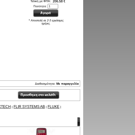
Τελική με ΦΠΑ:
206.58 €
Ποσότητα:
* Αποστολή σε 2-3 εργάσιμες
ημέρες.
Διαθεσιμότητα:
Με παραγγελία
XTECH
FLIR SYSTEMS AB
FLUKE
|
|
|