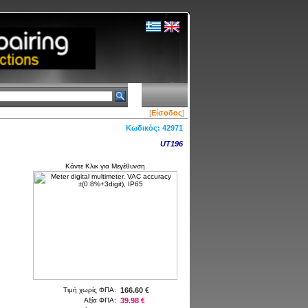
[
Είσοδος
]
Κωδικός:
42971
UT196
Κάντε Κλικ για Μεγέθυνση
Τιμή χωρίς ΦΠΑ:
166.60 €
Αξία ΦΠΑ:
39.98 €