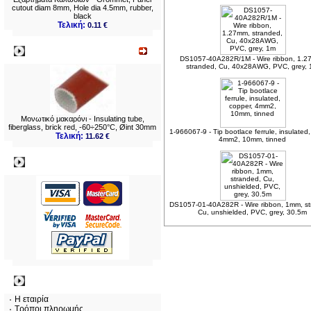
cutout diam 8mm, Hole dia 4.5mm, rubber,
black
Τελική:
0.11 €
Νεο
DS1057-40A282R/1M - Wire ribbon, 1.2
stranded, Cu, 40x28AWG, PVC, grey,
Μονωτικό μακαρόνι - Insulating tube,
fiberglass, brick red, -60÷250°C, Øint 30mm
1-966067-9 - Tip bootlace ferrule, insulated,
Τελική:
11.62 €
4mm2, 10mm, tinned
Πληρωμες
DS1057-01-40A282R - Wire ribbon, 1mm, st
Cu, unshielded, PVC, grey, 30.5m
Πληροφορίες
Η εταιρία
Τρόποι πληρωμής