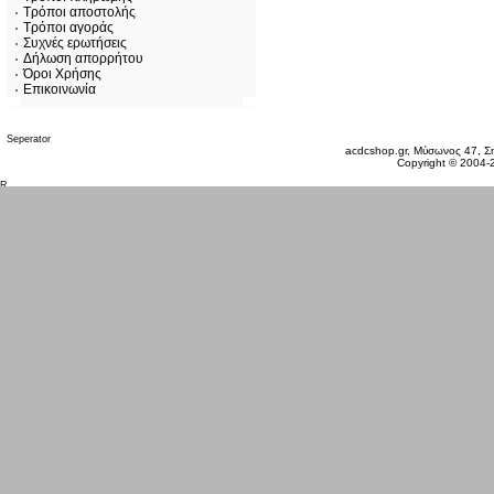
Τρόποι αποστολής
Τρόποι αγοράς
Συχνές ερωτήσεις
Δήλωση απορρήτου
Όροι Χρήσης
Επικοινωνία
Παρασκευή 07 Αυγ, 2026
acdcshop.gr, Μύσωνος 47, Ση
Copyright © 2004-