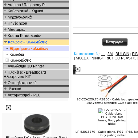
Arduino / Raspberry Pi
Καθαριστικά - Χημικά
Μηχανολογικά
Πηγές ήχου
Μπαταρίες
Κουτιά Κατασκευών
Καλώδια - Καλωδιώσεις
Εξαρτήματα καλωδίων
Κατασκευαστές
---
3M
BULGIN
FI
Καλώδια
:
|
|
|
MOLEX
NINIGI
RICHCO PLASTIC
|
|
|
Καλωδιώσεις
Αναλώσιμα 3D Printer
Δείτε ακόμα
Πλακέτες - Breadboard
Ηλεκτρονικά ΚΙΤ
Οπτοηλεκτρονικά
Ψυκτικά
Αυτοματισμοί - PLC
SC-CCA2X0.75-RB100 - Cable loudspeaker
2x0,75mm2 stranded CCA black-red
Δημοφιλή
LP-52015770 - Cable gland, PG7, IP68, Ma
Body plating nickel
Εξαρτήματα Καλωδίων - Grommet, Panel