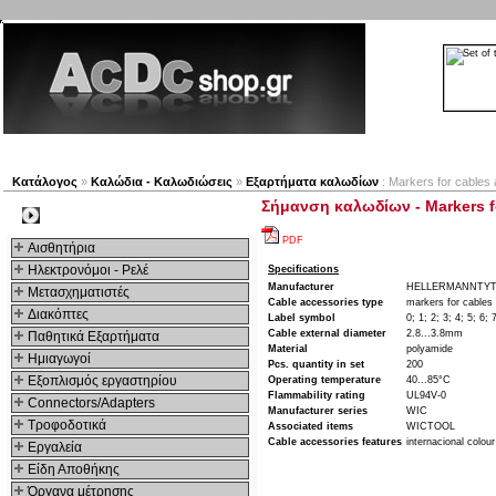
Νέα προϊόντα
Πλοηγός
Εταιρία
Λογαριασμός
Κατάλογος
»
Καλώδια - Καλωδιώσεις
»
Εξαρτήματα καλωδίων
: Markers for cables 
Σήμανση καλωδίων - Markers for
Kατηγοριες
PDF
Αισθητήρια
Ηλεκτρονόμοι - Ρελέ
Specifications
Manufacturer
HELLERMANNTY
Μετασχηματιστές
Cable accessories type
markers for cables
Διακόπτες
Label symbol
0; 1; 2; 3; 4; 5; 6; 
Cable external diameter
2.8...3.8mm
Παθητικά Εξαρτήματα
Material
polyamide
Hμιαγωγοί
Pcs. quantity in set
200
Εξοπλισμός εργαστηρίου
Operating temperature
40...85°C
Flammability rating
UL94V-0
Connectors/Adapters
Manufacturer series
WIC
Τροφοδοτικά
Associated items
WICTOOL
Cable accessories features
internacional colou
Εργαλεία
Είδη Αποθήκης
Όργανα μέτρησης