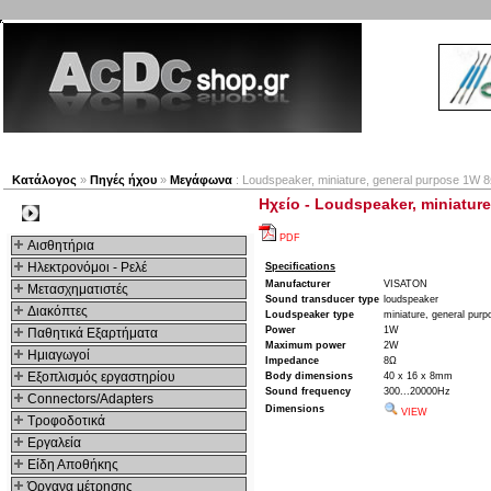
Νέα προϊόντα
Πλοηγός
Εταιρία
Λογαριασμός
Κατάλογος
»
Πηγές ήχου
»
Μεγάφωνα
: Loudspeaker, miniature, general purpose 1
Ηχείο - Loudspeaker, miniatu
Kατηγοριες
PDF
Αισθητήρια
Ηλεκτρονόμοι - Ρελέ
Specifications
Manufacturer
VISATON
Μετασχηματιστές
Sound transducer type
loudspeaker
Διακόπτες
Loudspeaker type
miniature, general purp
Power
1W
Παθητικά Εξαρτήματα
Maximum power
2W
Hμιαγωγοί
Impedance
8Ω
Εξοπλισμός εργαστηρίου
Body dimensions
40 x 16 x 8mm
Sound frequency
300...20000Hz
Connectors/Adapters
Dimensions
VIEW
Τροφοδοτικά
Εργαλεία
Είδη Αποθήκης
Όργανα μέτρησης