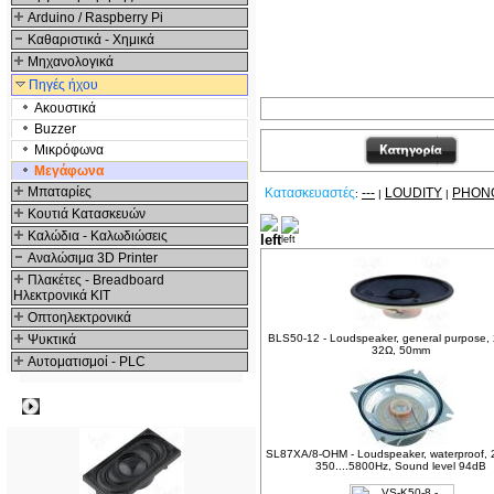
Arduino / Raspberry Pi
Καθαριστικά - Χημικά
Μηχανολογικά
Πηγές ήχου
Ακουστικά
Buzzer
Μικρόφωνα
Μεγάφωνα
Μπαταρίες
Κατασκευαστές
---
LOUDITY
PHON
:
|
|
Κουτιά Κατασκευών
Δείτε ακόμα
Καλώδια - Καλωδιώσεις
Αναλώσιμα 3D Printer
Πλακέτες - Breadboard
Ηλεκτρονικά ΚΙΤ
Οπτοηλεκτρονικά
Ψυκτικά
BLS50-12 - Loudspeaker, general purpose
32Ω, 50mm
Αυτοματισμοί - PLC
Δημοφιλή
SL87XA/8-OHM - Loudspeaker, waterproof, 
350....5800Hz, Sound level 94dB