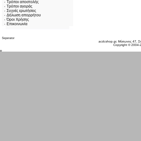
Τρόποι αποστολής
Τρόποι αγοράς
Συχνές ερωτήσεις
Δήλωση απορρήτου
Όροι Χρήσης
Επικοινωνία
Σάββατο 08 Αυγ, 2026
acdcshop.gr, Μύσωνος 47, Ση
Copyright © 2004-