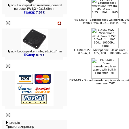
Ηχείο - Loudspeaker, miniature, general
purpose 1W 8Ω 40x16x8mm
Τελική:
7.30 €
VS-K50-8 - Loudspeaker, waterproof, 2W
Νεο
Ø50x17mm, 0.25....10kHz, IP65
LD-MC-6027 - Microphone, Ø6x2.7mm, 2
Ηχείο - Loudspeaker grille, 96x96x7mm
0.5mA, 1....10V, 100....10000Hz, -48
Τελική:
8.89 €
Πληρωμες
BPT-14X - Sound transducer piezo alarm, with
generator, THT
Πληροφορίες
Η εταιρία
Τρόποι πληρωμής