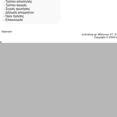
Τρόποι αποστολής
Τρόποι αγοράς
Συχνές ερωτήσεις
Δήλωση απορρήτου
Όροι Χρήσης
Επικοινωνία
Κυριακή 09 Αυγ, 2026
acdcshop.gr, Μύσωνος 47, Ση
Copyright © 2004-