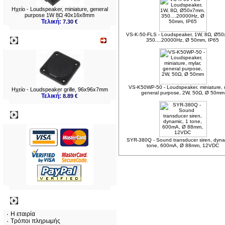
Ηχείο - Loudspeaker, miniature, general
purpose 1W 8Ω 40x16x8mm
Τελική:
7.30 €
VS-K-50-FLS - Loudspeaker, 1W, 8Ω, Ø5
Νεο
350....20000Hz, Ø 50mm, IP65
VS-K50WP-50 - Loudspeaker, miniature, m
Ηχείο - Loudspeaker grille, 96x96x7mm
general purpose, 2W, 50Ω, Ø 50mm
Τελική:
8.89 €
Πληρωμες
SYR-380Q - Sound transducer siren, dyna
tone, 600mA, Ø 88mm, 12VDC
Πληροφορίες
Η εταιρία
Τρόποι πληρωμής