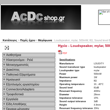
Νέα προϊόντα
Πλοηγός
Εταιρία
Λογαριασμός
Κατάλογος
»
Πηγές ήχου
»
Μεγάφωνα
: Loudspeaker, mylar, 500mW, 8Ω, Sound level
Ηχείο - Loudspeaker, mylar, 5
Kατηγοριες
PDF
Αισθητήρια
Ηλεκτρονόμοι - Ρελέ
Specifications
Manufacturer
LOUDITY
Μετασχηματιστές
Sound transducer type
loudspeaker
Διακόπτες
Loudspeaker type
mylar
Power
500mW
Παθητικά Εξαρτήματα
Maximum power
1W
Hμιαγωγοί
Impedance
8Ω
Εξοπλισμός εργαστηρίου
Operating temperature
10...40°C
Sound level
81dB
Connectors/Adapters
Resonant frequency
400Hz
Τροφοδοτικά
Diameter
28mm
Impedance tolerance
15%
Εργαλεία
Sound output tolerance
3dB
Είδη Αποθήκης
Height
4.9mm
Resonant frequency tolerance
20Hz
Όργανα μέτρησης