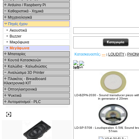
Arduino / Raspberry Pi
Καθαριστικά - Χημικά
Μηχανολογικά
Πηγές ήχου
Ακουστικά
Buzzer
Μικρόφωνα
Μεγάφωνα
Μπαταρίες
Κατασκευαστές
---
LOUDITY
PHON
:
|
|
Κουτιά Κατασκευών
Δείτε ακόμα
Καλώδια - Καλωδιώσεις
Αναλώσιμα 3D Printer
Πλακέτες - Breadboard
Ηλεκτρονικά ΚΙΤ
Οπτοηλεκτρονικά
Ψυκτικά
LD-BZPN-2030 - Sound transducer piezo with
in generator d 20mm
Αυτοματισμοί - PLC
Δημοφιλή
LD-SP-5708 - Loudspeaker, 0.5W, Sound lev
57mm