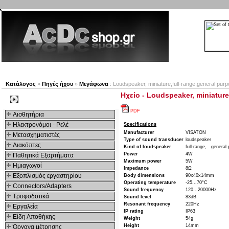
Νέα προϊόντα
Πλοηγός
Εταιρία
Λογαριασμός
Κατάλογος
»
Πηγές ήχου
»
Μεγάφωνα
: Loudspeaker, miniature,full-range,general pur
Ηχείο - Loudspeaker, miniature
Kατηγοριες
PDF
Αισθητήρια
Ηλεκτρονόμοι - Ρελέ
Specifications
Manufacturer
VISATON
Μετασχηματιστές
Type of sound transducer
loudspeaker
Διακόπτες
Kind of loudspeaker
full-range,
general
Power
4W
Παθητικά Εξαρτήματα
Maximum power
5W
Hμιαγωγοί
Impedance
8Ω
Εξοπλισμός εργαστηρίου
Body dimensions
90x40x14mm
Operating temperature
-25...70°C
Connectors/Adapters
Sound frequency
120...20000Hz
Τροφοδοτικά
Sound level
83dB
Resonant frequency
220Hz
Εργαλεία
IP rating
IP63
Είδη Αποθήκης
Weight
54g
Height
14mm
Όργανα μέτρησης