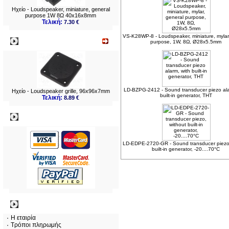
Ηχείο - Loudspeaker, miniature, general
purpose 1W 8Ω 40x16x8mm
Τελική:
7.30 €
VS-K28WP-8 - Loudspeaker, miniature, mylar
Νεο
purpose, 1W, 8Ω, Ø28x5.5mm
LD-BZPG-2412 - Sound transducer piezo ala
Ηχείο - Loudspeaker grille, 96x96x7mm
built-in generator, THT
Τελική:
8.89 €
Πληρωμες
LD-EDPE-2720-GR - Sound transducer piezo,
built-in generator, -20....70°C
Πληροφορίες
Η εταιρία
Τρόποι πληρωμής