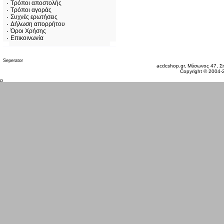
Τρόποι αποστολής
Τρόποι αγοράς
Συχνές ερωτήσεις
Δήλωση απορρήτου
Όροι Χρήσης
Επικοινωνία
Πέμπτη 06 Αυγ, 2026
acdcshop.gr, Μύσωνος 47, Ση
Copyright © 2004-