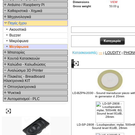
Dimensions
VIEW
Arduino / Raspberry Pi
Gross weight
53.03 g
Καθαριστικά - Χημικά
Μηχανολογικά
Πηγές ήχου
Ακουστικά
Buzzer
Μικρόφωνα
Μεγάφωνα
Μπαταρίες
Κατασκευαστές
---
LOUDITY
PHON
:
|
|
Κουτιά Κατασκευών
Δείτε ακόμα
Καλώδια - Καλωδιώσεις
Αναλώσιμα 3D Printer
Πλακέτες - Breadboard
Ηλεκτρονικά ΚΙΤ
Οπτοηλεκτρονικά
Ψυκτικά
LD-BZPN-2030 - Sound transducer piezo with
in generator d 20mm
Αυτοματισμοί - PLC
Δημοφιλή
LD-SP-2808 - Loudspeaker, mylar, 500mW
Sound level 81dB, 28mm