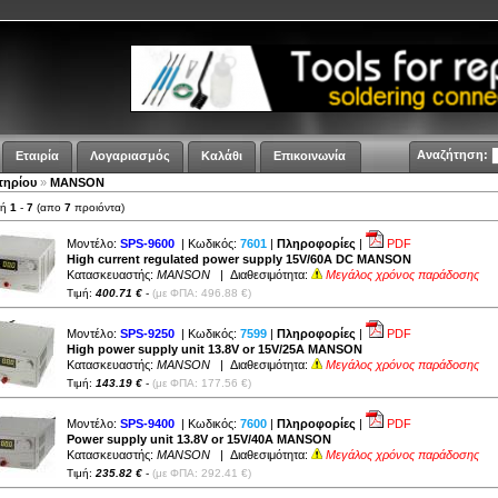
Αναζήτηση:
Εταιρία
Λογαριασμός
Καλάθι
Επικοινωνία
τηρίου
»
MANSON
λή
1
-
7
(απο
7
προιόντα)
Μοντέλο:
SPS-9600
| Κωδικός:
7601
|
Πληροφορίες
|
PDF
High current regulated power supply 15V/60A DC MANSON
Κατασκευαστής:
MANSON
| Διαθεσιμότητα:
Μεγάλος χρόνος παράδοσης
Τιμή:
400.71 €
-
(με ΦΠΑ: 496.88 €)
Μοντέλο:
SPS-9250
| Κωδικός:
7599
|
Πληροφορίες
|
PDF
High power supply unit 13.8V or 15V/25A MANSON
Κατασκευαστής:
MANSON
| Διαθεσιμότητα:
Μεγάλος χρόνος παράδοσης
Τιμή:
143.19 €
-
(με ΦΠΑ: 177.56 €)
Μοντέλο:
SPS-9400
| Κωδικός:
7600
|
Πληροφορίες
|
PDF
Power supply unit 13.8V or 15V/40A MANSON
Κατασκευαστής:
MANSON
| Διαθεσιμότητα:
Μεγάλος χρόνος παράδοσης
Τιμή:
235.82 €
-
(με ΦΠΑ: 292.41 €)