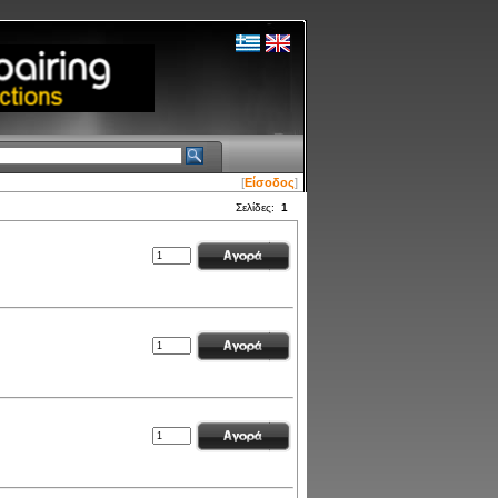
[
Είσοδος
]
Σελίδες:
1