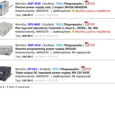
Μοντέλο:
NSP-3630
| Κωδικός:
7592
|
Πληροφορίες
|
PDF
Precise power supply unit, 1 output 36V/3A MANSON
Κατασκευαστής:
MANSON
| Διαθεσιμότητα:
Μεγάλος χρόνος παράδοσης
Τιμή:
136.85 €
-
(με ΦΠΑ: 169.69 €)
Μοντέλο:
SPS-9602
| Κωδικός:
7602
|
Πληροφορίες
|
PDF
Pwr sup.unit laboratory, Channels 1, Uout 0....30VDC, 3A, 30A
Κατασκευαστής:
MANSON
| Διαθεσιμότητα:
Μεγάλος χρόνος παράδοσης
Τιμή:
406.98 €
-
(με ΦΠΑ: 504.66 €)
Μοντέλο:
SDP-2210
| Κωδικός:
7596
|
Πληροφορίες
|
PDF
Remote programming power supply 20V/10A
Κατασκευαστής:
MANSON
| Διαθεσιμότητα:
Με παραγγελία
Τιμή:
344.08 €
-
(με ΦΠΑ: 426.66 €)
Μοντέλο:
EP-613
| Κωδικός:
7572
|
Πληροφορίες
|
PDF
Triple output DC regulated power supply 30V 12V 5VDC
Κατασκευαστής:
MANSON
| Διαθεσιμότητα:
Με παραγγελία
Τιμή:
143.96 €
-
(με ΦΠΑ: 178.51 €)
λή
1
-
7
(απο
7
προιόντα)