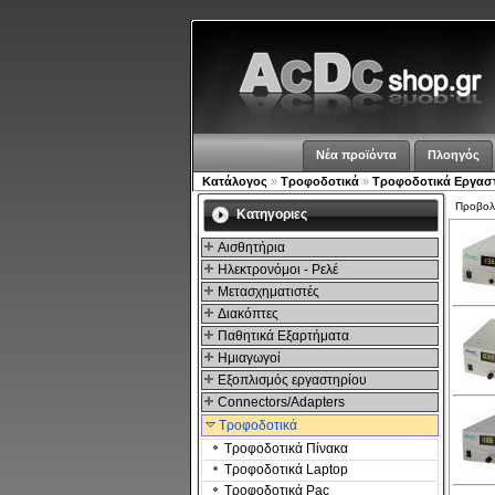
Νέα προϊόντα
Πλοηγός
Κατάλογος
»
Τροφοδοτικά
»
Τροφοδοτικά Εργασ
Προβο
Kατηγοριες
Αισθητήρια
Ηλεκτρονόμοι - Ρελέ
Μετασχηματιστές
Διακόπτες
Παθητικά Εξαρτήματα
Hμιαγωγοί
Εξοπλισμός εργαστηρίου
Connectors/Adapters
Τροφοδοτικά
Τροφοδοτικά Πίνακα
Τροφοδοτικά Laptop
Τροφοδοτικά Pac