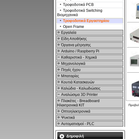
Τροφοδοτικά PCB
Τροφοδοτικά Switching
Βιομηχανικά
Τροφοδοτικά Εργαστηρίου
Open Frame
Εργαλεία
Είδη Αποθήκης
Όργανα μέτρησης
Arduino / Raspberry Pi
Καθαριστικά - Χημικά
Μηχανολογικά
Πηγές ήχου
Μπαταρίες
Κουτιά Κατασκευών
Καλώδια - Καλωδιώσεις
Αναλώσιμα 3D Printer
Πλακέτες - Breadboard
Ηλεκτρονικά ΚΙΤ
Προβο
Οπτοηλεκτρονικά
Ψυκτικά
Αυτοματισμοί - PLC
Δημοφιλή