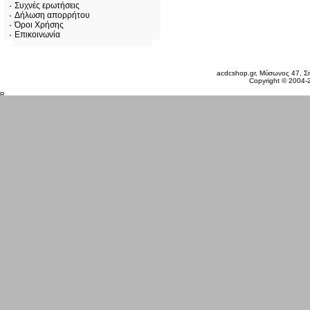
Συχνές ερωτήσεις
Δήλωση απορρήτου
Όροι Χρήσης
Επικοινωνία
Παρασκευή 07 Αυγ, 2026
acdcshop.gr, Μύσωνος 47, Ση
Copyright © 2004-