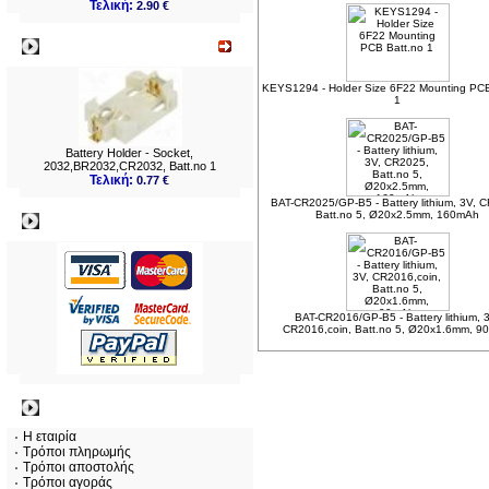
Τελική:
2.90 €
Νεο
KEYS1294 - Holder Size 6F22 Mounting PCB
1
Battery Holder - Socket,
2032,BR2032,CR2032, Batt.no 1
Τελική:
0.77 €
BAT-CR2025/GP-B5 - Battery lithium, 3V, 
Batt.no 5, Ø20x2.5mm, 160mAh
Πληρωμες
BAT-CR2016/GP-B5 - Battery lithium, 
CR2016,coin, Batt.no 5, Ø20x1.6mm, 9
Πληροφορίες
Η εταιρία
Τρόποι πληρωμής
Τρόποι αποστολής
Τρόποι αγοράς