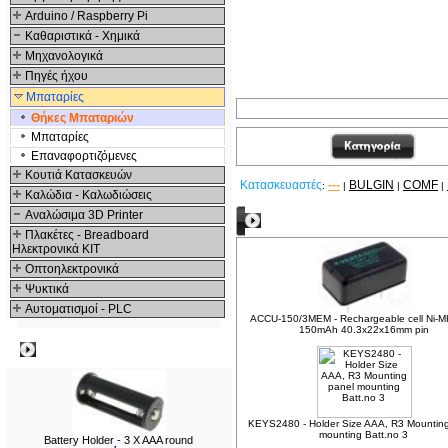
Arduino / Raspberry Pi
Καθαριστικά - Χημικά
Μηχανολογικά
Πηγές ήχου
Μπαταρίες
Θήκες Μπαταριών
Μπαταρίες
Επαναφορτιζόμενες
Κουτιά Κατασκευών
Κατασκευαστές
---
BULGIN
COMF
:
|
|
|
Καλώδια - Καλωδιώσεις
Αναλώσιμα 3D Printer
Δείτε ακόμα
Πλακέτες - Breadboard
Ηλεκτρονικά ΚΙΤ
Οπτοηλεκτρονικά
Ψυκτικά
Αυτοματισμοί - PLC
ACCU-150/3MEM - Rechargeable cell Ni-M
150mAh 40.3x22x16mm pin
Δημοφιλή
KEYS2480 - Holder Size AAA, R3 Mountin
mounting Batt.no 3
Battery Holder - 3 X AAA round