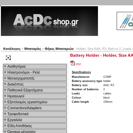
Νέα προϊόντα
Πλοηγός
Εταιρία
Λογαριασμός
Κατάλογος
»
Μπαταρίες
»
Θήκες Μπαταριών
: Holder, Size AAA, R3, Batt.no 2, Leads
Battery Holder - Holder, Size 
Kατηγοριες
PDF
Αισθητήρια
Ηλεκτρονόμοι - Ρελέ
Specifications
Manufacturer
COMF
Μετασχηματιστές
Battery accessory type
holder
Διακόπτες
Battery size
AAA, R3
Number of batteries
2
Παθητικά Εξαρτήματα
Leads
cables
Hμιαγωγοί
Colour
black
Εξοπλισμός εργαστηρίου
Cable length
150mm
Connectors/Adapters
Τροφοδοτικά
Εργαλεία
Είδη Αποθήκης
Όργανα μέτρησης