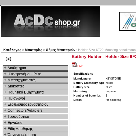
Νέα προϊόντα
Πλοηγός
Εταιρία
Λογαριασμός
Κατάλογος
»
Μπαταρίες
»
Θήκες Μπαταριών
: Holder Size 6F22 Mounting panel mount
Battery Holder - Holder Size 6
Kατηγοριες
PDF
Αισθητήρια
Ηλεκτρονόμοι - Ρελέ
Specifications
Manufacturer
KEYSTONE
Μετασχηματιστές
Battery accessory type
holder
Διακόπτες
Battery size
6F22
Mounting
on panel
Παθητικά Εξαρτήματα
Number of batteries
1
Hμιαγωγοί
Leads
for soldering
Εξοπλισμός εργαστηρίου
Connectors/Adapters
Τροφοδοτικά
Εργαλεία
Είδη Αποθήκης
Όργανα μέτρησης