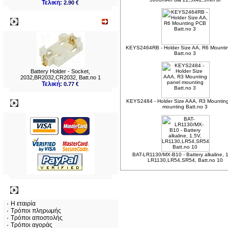
Τελική:
2.90 €
Νεο
KEYS2464RB - Holder Size AA, R6 Mount
Batt.no 3
Battery Holder - Socket,
2032,BR2032,CR2032, Batt.no 1
Τελική:
0.77 €
KEYS2484 - Holder Size AAA, R3 Mountin
Πληρωμες
mounting Batt.no 3
BAT-LR1130/MX-B10 - Battery alkaline, 
LR1130,LR54,SR54, Batt.no 10
Πληροφορίες
Η εταιρία
Τρόποι πληρωμής
Τρόποι αποστολής
Τρόποι αγοράς