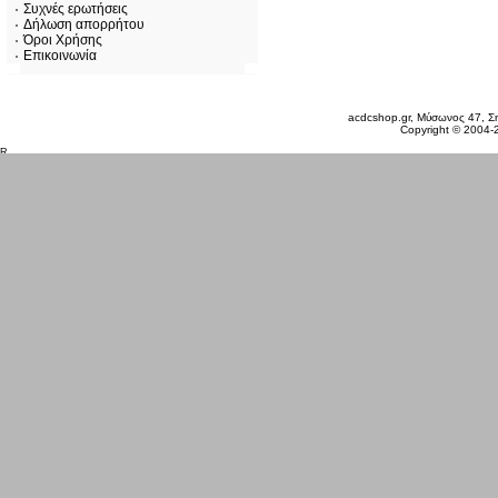
Συχνές ερωτήσεις
Δήλωση απορρήτου
Όροι Χρήσης
Επικοινωνία
Κυριακή 09 Αυγ, 2026
acdcshop.gr, Μύσωνος 47, Ση
Copyright © 2004-