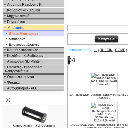
Arduino / Raspberry Pi
Καθαριστικά - Χημικά
Μηχανολογικά
Πηγές ήχου
Μπαταρίες
Θήκες Μπαταριών
Μπαταρίες
Επαναφορτιζόμενες
Κουτιά Κατασκευών
Κατασκευαστές
---
BULGIN
COMF
:
|
|
|
Καλώδια - Καλωδιώσεις
Δείτε ακόμα
Αναλώσιμα 3D Printer
Πλακέτες - Breadboard
Ηλεκτρονικά ΚΙΤ
Οπτοηλεκτρονικά
Ψυκτικά
Αυτοματισμοί - PLC
BAT-4LR61/DR - Alkaline battery 6V 4LR61
Duracell J
Δημοφιλή
ACCU-SC/L-3000 - Rechargeable cell Ni-M
Battery Holder - 3 X AAA round
3000mAh dia 22,5x42,5mm bl