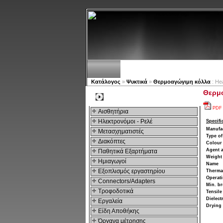
Νέα προϊόντα
Πλοηγός
Κατάλογος
»
Ψυκτικά
»
Θερμοαγώγιμη κόλλα
: Hea
Θερμο
Kατηγοριες
PDF
Αισθητήρια
Ηλεκτρονόμοι - Ρελέ
Specifi
Manufa
Μετασχηματιστές
Type of
Διακόπτες
Colour
Agent a
Παθητικά Εξαρτήματα
Weight
Hμιαγωγοί
Name
Εξοπλισμός εργαστηρίου
Thermal
Operati
Connectors/Adapters
Min. b
Τροφοδοτικά
Tensile
Dielect
Εργαλεία
Drying 
Είδη Αποθήκης
Όργανα μέτρησης