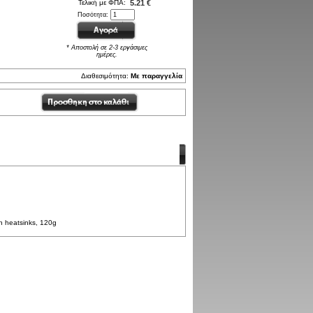
Τελική με ΦΠΑ:
5.21 €
Ποσότητα:
* Αποστολή σε 2-3 εργάσιμες
ημέρες.
Διαθεσιμότητα:
Με παραγγελία
n heatsinks, 120g