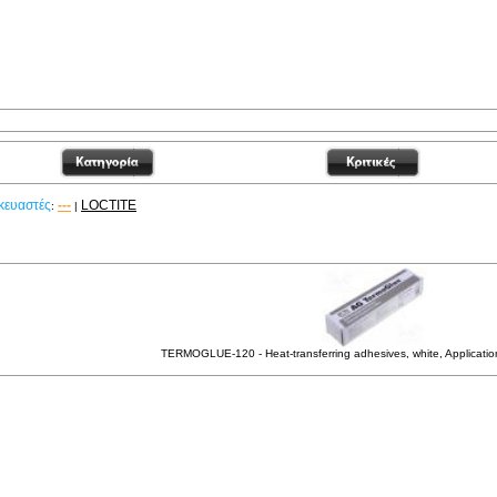
κευαστές
---
LOCTITE
:
|
χετικά Προϊόντα
TERMOGLUE-120 - Heat-transferring adhesives, white, Applicatio