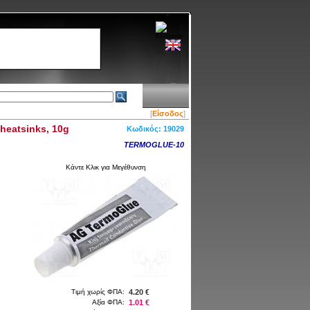
[
Είσοδος
]
 heatsinks, 10g
Κωδικός:
19029
TERMOGLUE-10
Κάντε Κλικ για Μεγέθυνση
Τιμή χωρίς ΦΠΑ:
4.20 €
Αξία ΦΠΑ:
1.01 €