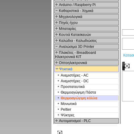
Arduino / Raspberry Pi
Καθαριστικά - Χημικά
Μηχανολογικά
Πηγές ήχου
Μπαταρίες
Κουτιά Κατασκευών
Καλώδια - Καλωδιώσεις
Αναλώσιμα 3D Printer
Πλακέτες - Breadboard
Κατασ
Ηλεκτρονικά ΚΙΤ
Οπτοηλεκτρονικά
Σ
Ψυκτικά
Ανεμιστήρες - AC
Ανεμιστήρες - DC
Προστατευτικά
Θερμοαγώγιμη Πάστα
Θερμοαγώγιμη κόλλα
Μονωτικά
Peltier
Ψύκτρες
Αυτοματισμοί - PLC
Δημοφιλή