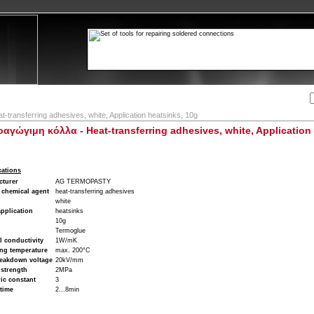
Αναζήτηση:
Εταιρία
Λογαριασμός
Καλάθι
Επικοινωνία
t-transferring adhesives, white, Application heatsinks, 10g
αγώγιμη κόλλα - Heat-transferring adhesives, white, Application
cations
cturer
AG TERMOPASTY
 chemical agent
heat-transferring adhesives
white
pplication
heatsinks
10g
Termoglue
 conductivity
1W/mK
ng temperature
max. 200°C
reakdown voltage
20kV/mm
 strength
2MPa
ric constant
3
time
2...8min