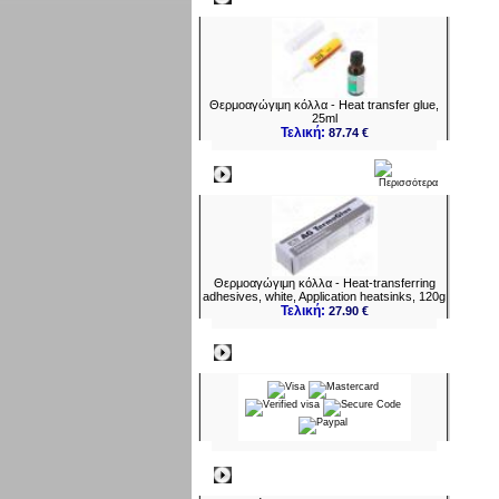
Θερμοαγώγιμη κόλλα - Heat transfer glue,
25ml
Τελική:
87.74 €
Νεο
Θερμοαγώγιμη κόλλα - Heat-transferring
adhesives, white, Application heatsinks, 120g
Τελική:
27.90 €
Πληρωμες
Πληροφορίες