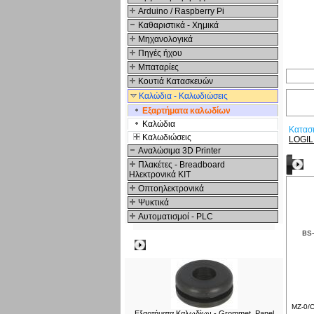
Arduino / Raspberry Pi
Καθαριστικά - Χημικά
Μηχανολογικά
Πηγές ήχου
Μπαταρίες
Κουτιά Κατασκευών
Καλώδια - Καλωδιώσεις
Εξαρτήματα καλωδίων
Καλώδια
Κατασ
Καλωδιώσεις
LOGIL
Αναλώσιμα 3D Printer
Δ
Πλακέτες - Breadboard
Ηλεκτρονικά ΚΙΤ
Οπτοηλεκτρονικά
Ψυκτικά
Αυτοματισμοί - PLC
BS-
Δημοφιλή
MZ-0/C
Εξαρτήματα Καλωδίων - Grommet, Panel