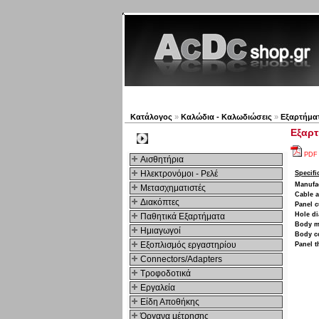
Νέα προϊόντα
Πλοηγός
Κατάλογος
»
Καλώδια - Καλωδιώσεις
»
Εξαρτήμα
Εξαρτ
Kατηγοριες
PDF
Αισθητήρια
Ηλεκτρονόμοι - Ρελέ
Specifi
Manufa
Μετασχηματιστές
Cable a
Διακόπτες
Panel c
Hole di
Παθητικά Εξαρτήματα
Body ma
Hμιαγωγοί
Body c
Εξοπλισμός εργαστηρίου
Panel t
Connectors/Adapters
Τροφοδοτικά
Εργαλεία
Είδη Αποθήκης
Όργανα μέτρησης