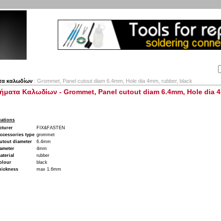
Αναζήτηση:
Εταιρία
Λογαριασμός
Καλάθι
Επικοινωνία
τα καλωδίων
: Grommet, Panel cutout diam 6.4mm, Hole dia 4mm, rubber, black
ήματα Καλωδίων - Grommet, Panel cutout diam 6.4mm, Hole dia 4
cations
cturer
FIX&FASTEN
ccessories type
grommet
utout diameter
6.4mm
ameter
4mm
terial
rubber
olour
black
hickness
max 1.6mm