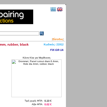
[
Είσοδος
]
mm, rubber, black
Κωδικός:
21912
FIX-GR-1A
Κάντε Κλικ για Μεγέθυνση
Τιμή χωρίς ΦΠΑ:
0.10 €
Αξία ΦΠΑ:
0.02 €