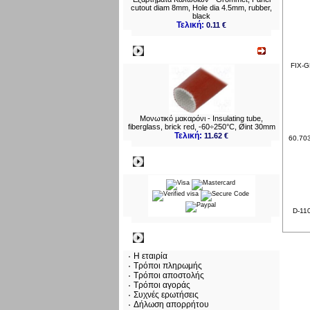
cutout diam 8mm, Hole dia 4.5mm, rubber,
black
Τελική:
0.11 €
Νεο
FIX-G
Μονωτικό μακαρόνι - Insulating tube,
fiberglass, brick red, -60÷250°C, Øint 30mm
Τελική:
11.62 €
60.703
Πληρωμες
D-110
Πληροφορίες
Η εταιρία
Τρόποι πληρωμής
Τρόποι αποστολής
Τρόποι αγοράς
Συχνές ερωτήσεις
Δήλωση απορρήτου