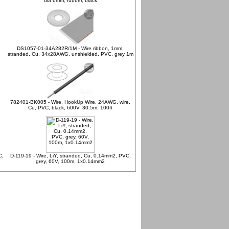
dia 6mm, rubber, black
DS1057-01-34A282R/1M - Wire ribbon, 1mm,
stranded, Cu, 34x28AWG, unshielded, PVC, grey 1m
782401-BK005 - Wire, HookUp Wire, 24AWG, wire,
Cu, PVC, black, 600V, 30.5m, 100ft
C,
D-119-19 - Wire, LiY, stranded, Cu, 0.14mm2, PVC,
grey, 60V, 100m, 1x0.14mm2