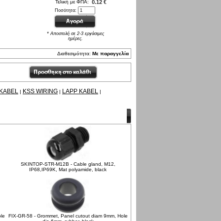
Τελική με ΦΠΑ:
0.12 €
Ποσότητα:
* Αποστολή σε 2-3 εργάσιμες
ημέρες.
Διαθεσιμότητα:
Με παραγγελία
KABEL
KSS WIRING
LAPP KABEL
|
|
|
SKINTOP-STR-M12B - Cable gland, M12,
IP68,IP69K, Mat polyamide, black
le
FIX-GR-58 - Grommet, Panel cutout diam 9mm, Hole