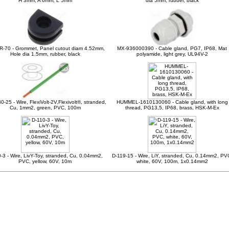
H 3mm, A 6mm, L 5mm
dia 5mm, rubber, black
R-70 - Grommet, Panel cutout diam 4.52mm,
MX-936000390 - Cable gland, PG7, IP68, Mat
Hole dia 1.5mm, rubber, black
polyamide, light grey, UL94V-2
0-25 - Wire, FlexiVolt-2V,Flexivolt®, stranded,
HUMMEL-1610130060 - Cable gland, with long
Cu, 1mm2, green, PVC, 100m
thread, PG13,5, IP68, brass, HSK-M-Ex
-3 - Wire, LivY-Toy, stranded, Cu, 0.04mm2,
D-119-15 - Wire, LiY, stranded, Cu, 0.14mm2, PV
PVC, yellow, 60V, 10m
white, 60V, 100m, 1x0.14mm2