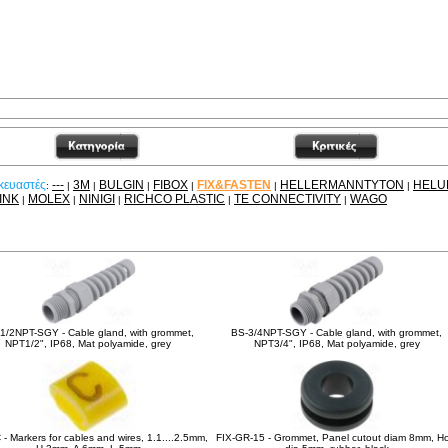
κευαστές
---
3M
BULGIN
FIBOX
FIX&FASTEN
HELLERMANNTYTON
HELU
:
|
|
|
|
|
|
INK
MOLEX
NINIGI
RICHCO PLASTIC
TE CONNECTIVITY
WAGO
|
|
|
|
|
είτε ακόμα
1/2NPT-SGY - Cable gland, with grommet,
BS-3/4NPT-SGY - Cable gland, with grommet,
NPT1/2", IP68, Mat polyamide, grey
NPT3/4", IP68, Mat polyamide, grey
 - Markers for cables and wires, 1.1....2.5mm,
FIX-GR-15 - Grommet, Panel cutout diam 8mm, Ho