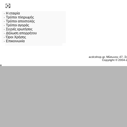
Πληροφορίες
Η εταιρία
Τρόποι πληρωμής
Τρόποι αποστολής
Τρόποι αγοράς
Συχνές ερωτήσεις
Δήλωση απορρήτου
Όροι Χρήσης
Επικοινωνία
Σάββατο 08 Αυγ, 2026
acdcshop.gr, Μύσωνος 47, Ση
Copyright © 2004-