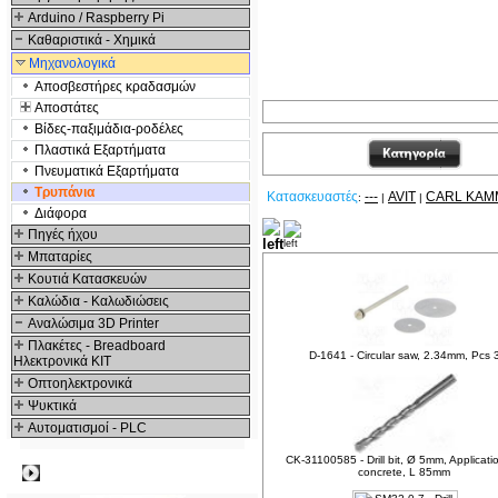
Arduino / Raspberry Pi
Καθαριστικά - Χημικά
Μηχανολογικά
Αποσβεστήρες κραδασμών
Αποστάτες
Βίδες-παξιμάδια-ροδέλες
Πλαστικά Εξαρτήματα
Πνευματικά Εξαρτήματα
Τρυπάνια
Κατασκευαστές
---
AVIT
CARL KAM
:
|
|
Διάφορα
Πηγές ήχου
Δείτε ακόμα
Μπαταρίες
Κουτιά Κατασκευών
Καλώδια - Καλωδιώσεις
Αναλώσιμα 3D Printer
Πλακέτες - Breadboard
D-1641 - Circular saw, 2.34mm, Pcs 
Ηλεκτρονικά ΚΙΤ
Οπτοηλεκτρονικά
Ψυκτικά
Αυτοματισμοί - PLC
CK-31100585 - Drill bit, Ø 5mm, Applicatio
Δημοφιλή
concrete, L 85mm