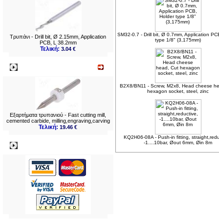
SM32-0.7 - Drill bit, Ø 0.7mm, Application PC
Τρυπάνι - Drill bit, Ø 2.15mm, Application
type 1/8" (3,175mm)
PCB, L 38.2mm
Τελική:
3.04 €
Νεο
B2X8/BN11 - Screw, M2x8, Head cheese he
hexagon socket, steel, zinc
Εξαρτήματα τρυπανιού - Fast cutting mill,
cemented carbide, milling,engraving,carving
Τελική:
19.46 €
KQ2H06-08A - Push-in fitting, straight,redu
-1....10bar, Øout 6mm, Øin 8m
Πληρωμες