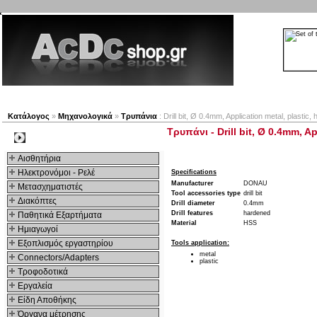
Νέα προϊόντα
Πλοηγός
Εταιρία
Λογαριασμός
Κατάλογος
»
Μηχανολογικά
»
Τρυπάνια
: Drill bit, Ø 0.4mm, Application metal, plastic,
Τρυπάνι - Drill bit, Ø 0.4mm, A
Kατηγοριες
Αισθητήρια
Ηλεκτρονόμοι - Ρελέ
Specifications
Manufacturer
DONAU
Μετασχηματιστές
Tool accessories type
drill bit
Διακόπτες
Drill diameter
0.4mm
Drill features
hardened
Παθητικά Εξαρτήματα
Material
HSS
Hμιαγωγοί
Εξοπλισμός εργαστηρίου
Tools application:
metal
Connectors/Adapters
plastic
Τροφοδοτικά
Εργαλεία
Είδη Αποθήκης
Όργανα μέτρησης