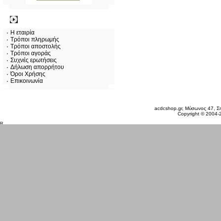
Πληροφορίες
Η εταιρία
Τρόποι πληρωμής
Τρόποι αποστολής
Τρόποι αγοράς
Συχνές ερωτήσεις
Δήλωση απορρήτου
Όροι Χρήσης
Επικοινωνία
Δευτέρα 10 Αυγ, 2026
acdcshop.gr, Μύσωνος 47, Ση
Copyright © 2004-