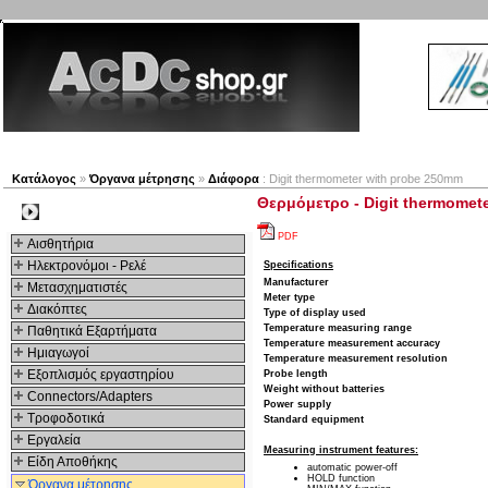
Νέα προϊόντα
Πλοηγός
Εταιρία
Λογαριασμός
Κατάλογος
»
Όργανα μέτρησης
»
Διάφορα
: Digit thermometer with probe 250mm
Θερμόμετρo - Digit thermomet
Kατηγοριες
PDF
Αισθητήρια
Ηλεκτρονόμοι - Ρελέ
Specifications
Manufacturer
Μετασχηματιστές
Meter type
Διακόπτες
Type of display used
Temperature measuring range
Παθητικά Εξαρτήματα
Temperature measurement accuracy
Hμιαγωγοί
Temperature measurement resolution
Εξοπλισμός εργαστηρίου
Probe length
Weight without batteries
Connectors/Adapters
Power supply
Τροφοδοτικά
Standard equipment
Εργαλεία
Measuring instrument features:
Είδη Αποθήκης
automatic power-off
HOLD function
Όργανα μέτρησης