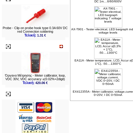
DC 1m....6/60/600V
Probe - Clip on probe hook type 0.3A 60V DC
AX-T901 - Tester electrical, LED bargraph ind
red Connection soldering
voltage levels
Τελική:
1.31 €
Νεο
EA11A - Meter temperature, LCD, Accur ±(
1°C), -50....1300°C
Όργανα Μέτρησης - Meter calibrator, loop,
VDC 30V, VDC accuracy ±(0.02%+2digit)
Τελική:
420.06 €
EX412355A - Meter calibrator, voltage,curr
Πληρωμες
0÷20V, I DC 0÷50mA