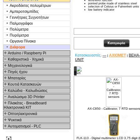
MIN/MAX function
pointed probe made of stainless steel
Ακροδέκτες πολυμέτρων
selection of Celsius or Fahrenheit units
low battery indicator
Αμπεροτσιμπίδες
Γενvήτριες Συχνοτήτων
Παλμογράφοι
Πολύμετρα
Πυρόμετρα
Οργανα Πίνακα
Διάφορα
Arduino / Raspberry Pi
Κατασκευαστές
---
AXIOMET
BEHA
:
|
|
Καθαριστικά - Χημικά
UNIT
Μηχανολογικά
Δείτε ακόμα
Πηγές ήχου
Μπαταρίες
Κουτιά Κατασκευών
Καλώδια - Καλωδιώσεις
Αναλώσιμα 3D Printer
Πλακέτες - Breadboard
Ηλεκτρονικά ΚΙΤ
AX-C850 - Calibrator, 7 RTD sensors
Οπτοηλεκτρονικά
Ψυκτικά
Αυτοματισμοί - PLC
FLK-113 - Digital multimeter LCD 3,75 digit 
Δημοφιλή