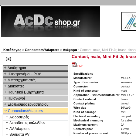
Νέα προϊόντα
Πλοηγός
Εταιρία
Λογαριασμός
Κατάλογος
»
Connectors/Adapters
»
Διάφορα
: Contact, male, Mini-Fit Jr, brass, tin
Contact, male, Mini-Fit Jr, bra
Kατηγοριες
PDF
Αισθητήρια
Ηλεκτρονόμοι - Ρελέ
Specifications
Manufacturer
MOLEX
Μετασχηματιστές
Type of connector
wire-wire
Διακόπτες
Connector
contact
Kind of connector
male
Παθητικά Εξαρτήματα
Application - series/manufacturer
Mini-Fit Jr.
Hμιαγωγοί
Contact material
brass
Contact plating
tinned
Εξοπλισμός εργαστηρίου
Wire size
16AWG
Connectors/Adapters
Kind of package
reel
Electrical mounting
crimped
Ακιδοσειρές
Mechanical mounting
for cable
Ακροδέκτες καλωδίων
Maximum current
9A
AV Adapters
Contacts pitch
4.2mm
Number of pieces on reel
4000pcs.
Βύσματα AV