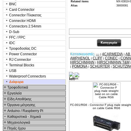
Related items
MX-63819-0
BNC
Alias
39000081
Card Connector
Connector Πλακετας
Connector HDMI
Connectors 2.54mm
D-Sub
FFC / FPC
IDC
Τροφοδοσίας DC
Power Connector
Κατασκευαστές
---
4CARMEDIA
AB
:
|
|
AMPHENOL
CLIFF
CONEC
CONN
|
|
|
RJ Connector
HIRSCHMANN
HIRSCHMANN T&M
|
Terminal Blocks
POMONA
SCHURTER
SCHUTZI
|
|
|
USB
Waterproof Connectors
Δείτε ακόμα
Διάφορα
Τροφοδοτικά
Εργαλεία
Είδη Αποθήκης
Όργανα μέτρησης
FC-001/RG6 - Connector F plug male straight
on cable Cable RG6
Arduino / Raspberry Pi
Καθαριστικά - Χημικά
Μηχανολογικά
Πηγές ήχου