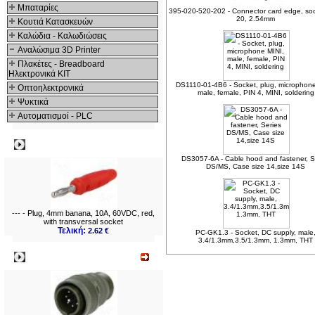
Μπαταρίες
395-020-520-202 - Connector card edge, soc
20, 2.54mm
Κουτιά Κατασκευών
Καλώδια - Καλωδιώσεις
Αναλώσιμα 3D Printer
Πλακέτες - Breadboard
Ηλεκτρονικά ΚΙΤ
DS1110-01-4B6 - Socket, plug, microphone
Οπτοηλεκτρονικά
male, female, PIN 4, MINI, soldering
Ψυκτικά
Αυτοματισμοί - PLC
Δημοφιλή
DS3057-6A - Cable hood and fastener, S
DS/MS, Case size 14,size 14S
--- - Plug, 4mm banana, 10A, 60VDC, red,
with transversal socket
Τελική:
2.62 €
PC-GK1.3 - Socket, DC supply, male
3.4/1.3mm,3.5/1.3mm, 1.3mm, THT
Νεο